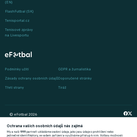
(EN)
FlashFutbal (SK)
Tenisportal.cz
Tenisové zprávy
na Livesportu
Podmínky užití
GDPR a žurnalistika
Zásady ochrany osobních údajů
Doporučené stránky
Třetí strany
Tiráž
© eFotbal
2026
Ochrana vašich osobních údajů nás zajímá
My a naši
999
partneři ukládáme osobní údaje, jako jsou údaje o prohlížení nebo
jedinečné identifikátory, ve vašem zařízení a využíváme přístup k nim. Volbou možnosti