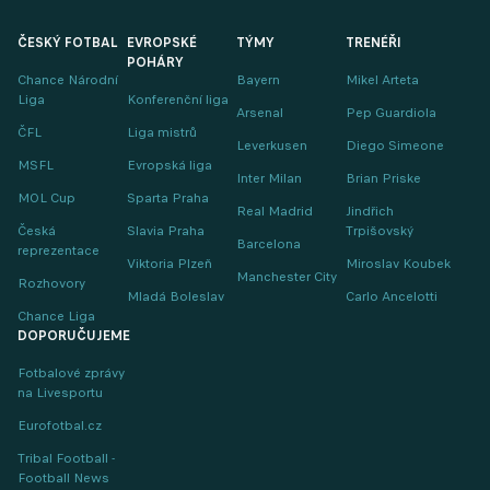
ČESKÝ FOTBAL
EVROPSKÉ
TÝMY
TRENÉŘI
POHÁRY
Chance Národní
Bayern
Mikel Arteta
Liga
Konferenční liga
Arsenal
Pep Guardiola
ČFL
Liga mistrů
Leverkusen
Diego Simeone
MSFL
Evropská liga
Inter Milan
Brian Priske
MOL Cup
Sparta Praha
Real Madrid
Jindřich
Česká
Slavia Praha
Trpišovský
Barcelona
reprezentace
Viktoria Plzeň
Miroslav Koubek
Manchester City
Rozhovory
Mladá Boleslav
Carlo Ancelotti
Chance Liga
DOPORUČUJEME
Fotbalové zprávy
na Livesportu
Eurofotbal.cz
Tribal Football -
Football News