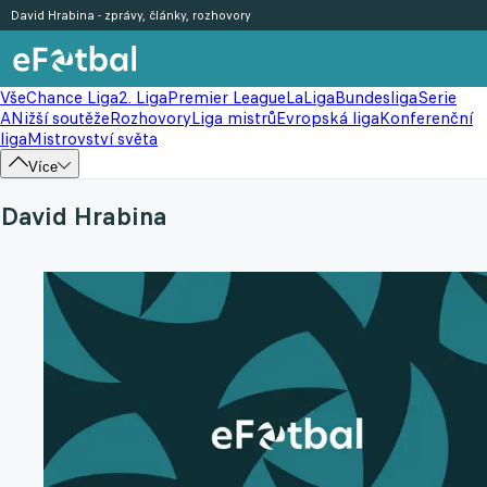
David Hrabina - zprávy, články, rozhovory
Vše
Chance Liga
2. Liga
Premier League
LaLiga
Bundesliga
Serie
A
Nižší soutěže
Rozhovory
Liga mistrů
Evropská liga
Konferenční
liga
Mistrovství světa
Více
David Hrabina