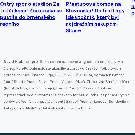
Ostrý spor o stadion Za
Přestupová bomba na
n
Lužánkami! Zbrojovka se
Slovensku! Do třetí ligy
p
pustila do brněnského
jde útočník, který byl
radního
nejdražším nákupem
Slavie
David Hrabina - profil
na eFotbal.cz - rozhovory, komentáře, analýzy a
články. Na eFotbalu najdete aktuality a zprávy o českých fotbalových
soutěžích (např.
Chance Liga
,
ČFL
,
MSFL
,
MOL Cup
), domácích týmech
(např.
Sparta Praha
,
Slavia Praha
,
Viktoria Plzeň
,
Zbrojovka Brno
), hráčích
(Patrik Schick, Ladislav Krejčí, Tomáš Chorý) a české fotbalové
reprezentaci. Vedle informací z českého fotbalu eFotbal.cz přináší i rychlé
zprávy z předních evropských soutěží (např.
Premier League
,
Bundesliga
,
LaLiga
,
Liga Mistrů
) a další aktuality ze světa fotbalu.