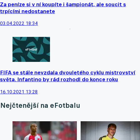
Za peníze si v ní koupíte i šampionát, ale soucit s
trpícími nedostanete
03.04.2022 18:34
FIFA se stále nevzdala dvouletého cyklu mistrovství
světa. Infantino by rád rozhodl do konce roku
16.10.2021 13:28
Nejčtenější na eFotbalu