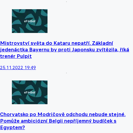
Mistrovství světa do Kataru nepatří. Základní
jedenáctka Bayernu by proti Japonsku zvítězila, říká
trenér Pulpit
25.11.2022 19:49
Chorvatsko po Modričově odchodu nebude stejné.
Pomůže ambiciózní Belgii nepříjemný budíček s
Egyptem?