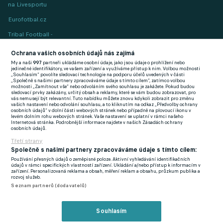
na Livesportu
Eurofotbal.cz
Tribal Football -
Football News
(EN)
Ochrana vašich osobních údajů nás zajímá
My a naši
997
partneři ukládáme osobní údaje, jako jsou údaje o prohlížení nebo
FlashFutbal (SK)
jedinečné identifikátory, ve vašem zařízení a využíváme přístup k nim. Volbou možnosti
„Souhlasím“ povolíte sledovací technologie na podporu účelů uvedených v části
„Společně s našimi partnery zpracováváme údaje s tímto cílem“, zatímco volbou
Tenisportal.cz
možnosti „Zamítnout vše“ nebo odvoláním svého souhlasu je zakážete. Pokud budou
sledovací prvky zakázány, určitý obsah a reklamy, které se vám budou zobrazovat, pro
Tenisové zprávy
vás nemusejí být relevantní. Tuto nabídku můžete znovu kdykoli zobrazit pro změnu
vašich nastavení nebo odvolání souhlasu, a to kliknutím na odkaz „Předvolby ochrany
na Livesportu
osobních údajů“ v dolní části webových stránek nebo případně na plovoucí ikonu v
levém dolním rohu webových stránek. Vaše nastavení se uplatní v rámci našeho
Internetová stránka. Podrobnější informace najdete v našich Zásadách ochrany
osobních údajů.
Třetí strany
Společně s našimi partnery zpracováváme údaje s tímto cílem:
Používání přesných údajů o zeměpisné poloze. Aktivní vyhledávání identifikačních
Podmínky užití
GDPR a žurnalistika
údajů v rámci specifických vlastností zařízení. Ukládání a/nebo přístup k informacím v
zařízení. Personalizovaná reklama a obsah, měření reklam a obsahu, průzkum publika a
Zásady ochrany osobních údajů
Doporučené stránky
rozvoj služeb.
Seznam partnerů (dodavatelů)
Třetí strany
Tiráž
Souhlasím