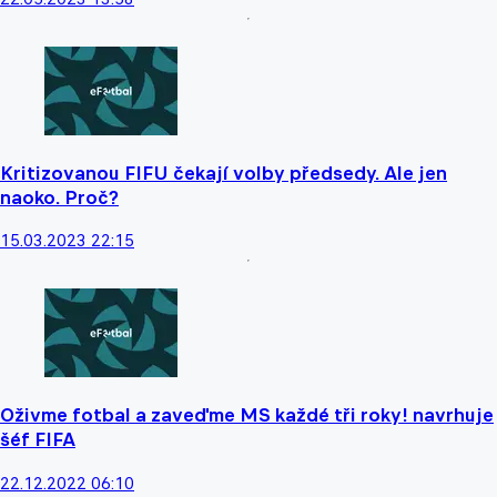
Kritizovanou FIFU čekají volby předsedy. Ale jen
naoko. Proč?
15.03.2023 22:15
Oživme fotbal a zaveďme MS každé tři roky! navrhuje
šéf FIFA
22.12.2022 06:10