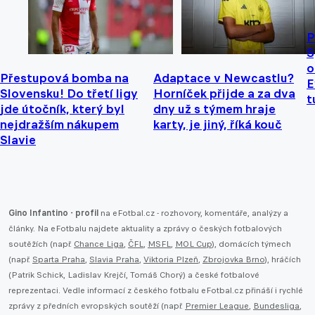
P
S
o
Přestupová bomba na
Adaptace v Newcastlu?
E
Slovensku! Do třetí ligy
Horníček přijde a za dva
t
jde útočník, který byl
dny už s týmem hraje
nejdražším nákupem
karty, je jiný, říká kouč
Slavie
Gino Infantino - profil
na eFotbal.cz - rozhovory, komentáře, analýzy a
články. Na eFotbalu najdete aktuality a zprávy o českých fotbalových
soutěžích (např.
Chance Liga
,
ČFL
,
MSFL
,
MOL Cup
), domácích týmech
(např.
Sparta Praha
,
Slavia Praha
,
Viktoria Plzeň
,
Zbrojovka Brno
), hráčích
(Patrik Schick, Ladislav Krejčí, Tomáš Chorý) a české fotbalové
reprezentaci. Vedle informací z českého fotbalu eFotbal.cz přináší i rychlé
zprávy z předních evropských soutěží (např.
Premier League
,
Bundesliga
,