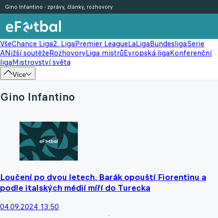
Gino Infantino - zprávy, články, rozhovory
Vše
Chance Liga
2. Liga
Premier League
LaLiga
Bundesliga
Serie
A
Nižší soutěže
Rozhovory
Liga mistrů
Evropská liga
Konferenční
liga
Mistrovství světa
Více
Gino Infantino
Loučení po dvou letech. Barák opouští Fiorentinu a
podle italských médií míří do Turecka
04.09.2024 13:50