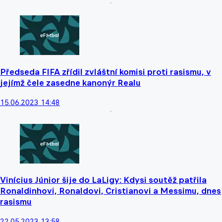
Předseda FIFA zřídil zvláštní komisi proti rasismu, v
jejímž čele zasedne kanonýr Realu
15.06.2023 14:48
Vinícius Júnior šije do LaLigy: Kdysi soutěž patřila
Ronaldinhovi, Ronaldovi, Cristianovi a Messimu, dnes
rasismu
22.05.2023 13:58