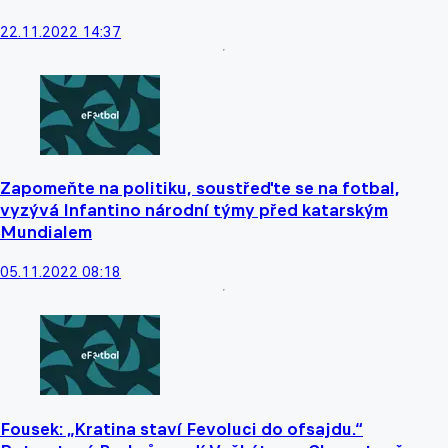
22.11.2022 14:37
Zapomeňte na politiku, soustřeďte se na fotbal,
vyzývá Infantino národní týmy před katarským
Mundialem
05.11.2022 08:18
Fousek: „Kratina staví Fevoluci do ofsajdu.“