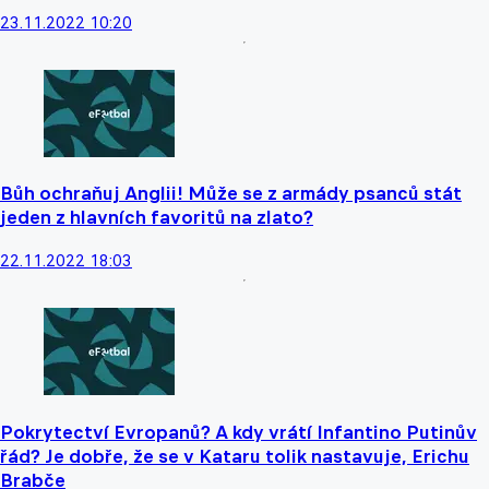
23.11.2022 10:20
Bůh ochraňuj Anglii! Může se z armády psanců stát
jeden z hlavních favoritů na zlato?
22.11.2022 18:03
Pokrytectví Evropanů? A kdy vrátí Infantino Putinův
řád? Je dobře, že se v Kataru tolik nastavuje, Erichu
Brabče