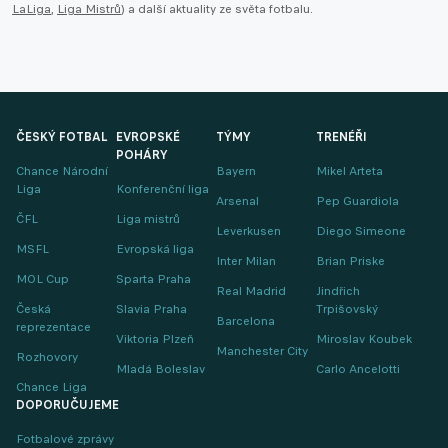
LaLiga
,
Liga Mistrů
) a další aktuality ze světa fotbalu.
ČESKÝ FOTBAL
EVROPSKÉ
TÝMY
TRENÉŘI
POHÁRY
Chance Národní
Bayern
Mikel Arteta
Liga
Konferenční liga
Arsenal
Pep Guardiola
ČFL
Liga mistrů
Leverkusen
Diego Simeone
MSFL
Evropská liga
Inter Milan
Brian Priske
MOL Cup
Sparta Praha
Real Madrid
Jindřich
Česká
Slavia Praha
Trpišovský
Barcelona
reprezentace
Viktoria Plzeň
Miroslav Koubek
Manchester City
Rozhovory
Mladá Boleslav
Carlo Ancelotti
Chance Liga
DOPORUČUJEME
Fotbalové zprávy