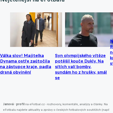
N
R
n
Válka slov! Majitelka
Syn olympijského vítěze
k
Dynama ostře zaútočila
potěšil kouče Dukly. Na
s
na zástupce kraje, padla
sítích valí bomby,
drsná obvinění
sundám ho z hrušky, smál
se
Janová - profil
na eFotbal.cz - rozhovory, komentáře, analýzy a články. Na
eFotbalu najdete aktuality a zprávy o českých fotbalových soutěžích (např.