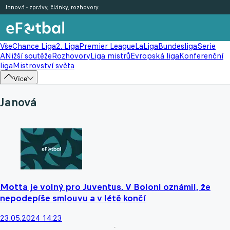
Janová - zprávy, články, rozhovory
Vše
Chance Liga
2. Liga
Premier League
LaLiga
Bundesliga
Serie
A
Nižší soutěže
Rozhovory
Liga mistrů
Evropská liga
Konferenční
liga
Mistrovství světa
Více
Janová
Motta je volný pro Juventus. V Boloni oznámil, že
nepodepíše smlouvu a v létě končí
23.05.2024 14:23