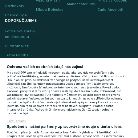
Viktoria Plzeň
Miroslav Koubek
Manchester City
Rozhovory
Mladá Boleslav
Carlo Ancelotti
Chance Liga
DOPORUČUJEME
Fotbalové zprávy
na Livesportu
Eurofotbal.cz
Tribal Football -
Football News
(EN)
Ochrana vašich osobních údajů nás zajímá
My a naši
999
partneři ukládáme osobní údaje, jako jsou údaje o prohlížení nebo
FlashFutbal (SK)
jedinečné identifikátory, ve vašem zařízení a využíváme přístup k nim. Volbou možnosti
„Souhlasím“ povolíte sledovací technologie na podporu účelů uvedených v části
„Společně s našimi partnery zpracováváme údaje s tímto cílem“, zatímco volbou
Tenisportal.cz
možnosti „Zamítnout vše“ nebo odvoláním svého souhlasu je zakážete. Pokud budou
sledovací prvky zakázány, určitý obsah a reklamy, které se vám budou zobrazovat, pro
Tenisové zprávy
vás nemusejí být relevantní. Tuto nabídku můžete znovu kdykoli zobrazit pro změnu
vašich nastavení nebo odvolání souhlasu, a to kliknutím na odkaz „Předvolby ochrany
na Livesportu
osobních údajů“ v dolní části webových stránek nebo případně na plovoucí ikonu v
levém dolním rohu webových stránek. Vaše nastavení se uplatní v rámci našeho
Internetová stránka. Podrobnější informace najdete v našich Zásadách ochrany
osobních údajů.
Třetí strany
Společně s našimi partnery zpracováváme údaje s tímto cílem:
Používání přesných údajů o zeměpisné poloze. Aktivní vyhledávání identifikačních
Podmínky užití
GDPR a žurnalistika
údajů v rámci specifických vlastností zařízení. Ukládání a/nebo přístup k informacím v