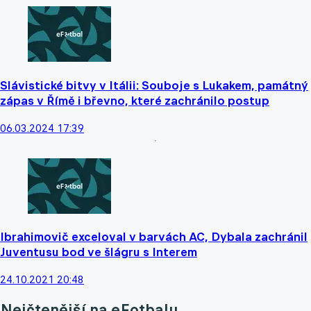
Slávistické bitvy v Itálii: Souboje s Lukakem, památný
zápas v Římě i břevno, které zachránilo postup
06.03.2024 17:39
Ibrahimovič exceloval v barvách AC, Dybala zachránil
Juventusu bod ve šlágru s Interem
24.10.2021 20:48
Nejčtenější na eFotbalu