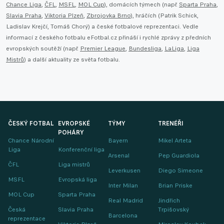
Chance Liga
,
ČFL
,
MSFL
,
MOL Cup
), domácích týmech (např.
Sparta Praha
,
Slavia Praha
,
Viktoria Plzeň
,
Zbrojovka Brno
), hráčích (Patrik Schick,
Ladislav Krejčí, Tomáš Chorý) a české fotbalové reprezentaci. Vedle
informací z českého fotbalu eFotbal.cz přináší i rychlé zprávy z předních
evropských soutěží (např.
Premier League
,
Bundesliga
,
LaLiga
,
Liga
Mistrů
) a další aktuality ze světa fotbalu.
ČESKÝ FOTBAL
EVROPSKÉ
TÝMY
TRENÉŘI
POHÁRY
Chance Národní
Bayern
Mikel Arteta
Liga
Konferenční liga
Arsenal
Pep Guardiola
ČFL
Liga mistrů
Leverkusen
Diego Simeone
MSFL
Evropská liga
Inter Milan
Brian Priske
MOL Cup
Sparta Praha
Real Madrid
Jindřich
Česká
Slavia Praha
Trpišovský
Barcelona
reprezentace