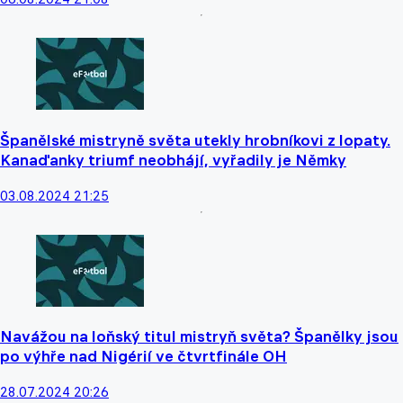
Španělské mistryně světa utekly hrobníkovi z lopaty.
Kanaďanky triumf neobhájí, vyřadily je Němky
03.08.2024 21:25
Navážou na loňský titul mistryň světa? Španělky jsou
po výhře nad Nigérií ve čtvrtfinále OH
28.07.2024 20:26