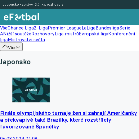
Japonsko - zprávy, články, rozhovory
Vše
Chance Liga
2. Liga
Premier League
LaLiga
Bundesliga
Serie
A
Nižší soutěže
Rozhovory
Liga mistrů
Evropská liga
Konferenční
liga
Mistrovství světa
Více
Japonsko
Finále olympijského turnaje žen si zahrají Američanky
a překvapivě také Brazilky, které rozstřílely
favorizované Španělky
06.08.2024 21:08