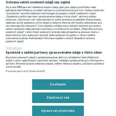
(EN)
Ochrana vašich osobních údajů nás zajímá
My a naši
999
partneři ukládáme osobní údaje, jako jsou údaje o prohlížení nebo
FlashFutbal (SK)
jedinečné identifikátory, ve vašem zařízení a využíváme přístup k nim. Volbou možnosti
„Souhlasím“ povolíte sledovací technologie na podporu účelů uvedených v části
„Společně s našimi partnery zpracováváme údaje s tímto cílem“, zatímco volbou
Tenisportal.cz
možnosti „Zamítnout vše“ nebo odvoláním svého souhlasu je zakážete. Pokud budou
sledovací prvky zakázány, určitý obsah a reklamy, které se vám budou zobrazovat, pro
Tenisové zprávy
vás nemusejí být relevantní. Tuto nabídku můžete znovu kdykoli zobrazit pro změnu
vašich nastavení nebo odvolání souhlasu, a to kliknutím na odkaz „Předvolby ochrany
na Livesportu
osobních údajů“ v dolní části webových stránek nebo případně na plovoucí ikonu v
levém dolním rohu webových stránek. Vaše nastavení se uplatní v rámci našeho
Internetová stránka. Podrobnější informace najdete v našich Zásadách ochrany
osobních údajů.
Třetí strany
Společně s našimi partnery zpracováváme údaje s tímto cílem:
Používání přesných údajů o zeměpisné poloze. Aktivní vyhledávání identifikačních
Podmínky užití
GDPR a žurnalistika
údajů v rámci specifických vlastností zařízení. Ukládání a/nebo přístup k informacím v
zařízení. Personalizovaná reklama a obsah, měření reklam a obsahu, průzkum publika a
Zásady ochrany osobních údajů
Doporučené stránky
rozvoj služeb.
Seznam partnerů (dodavatelů)
Třetí strany
Tiráž
Souhlasím
© eFotbal
2026
Zamítnout vše
Spravovat předvolby