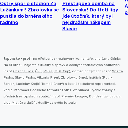
Ostrý spor o stadion Za
Přestupová bomba na
A
Lužánkami! Zbrojovka se
Slovensku! Do třetí ligy
p
pustila do brněnského
jde útočník, který byl
radního
nejdražším nákupem
Slavie
Japonsko - profil
na eFotbal.cz - rozhovory, komentáře, analýzy a články.
Na eFotbalu najdete aktuality a zprávy o českých fotbalových soutěžích
(např.
Chance Liga
,
ČFL
,
MSFL
,
MOL Cup
), domácích týmech (např.
Sparta
Praha
,
Slavia Praha
,
Viktoria Plzeň
,
Zbrojovka Brno
), hráčích (Patrik
Schick, Ladislav Krejčí, Tomáš Chorý) a české fotbalové reprezentaci.
Vedle informací z českého fotbalu eFotbal.cz přináší i rychlé zprávy z
předních evropských soutěží (např.
Premier League
,
Bundesliga
,
LaLiga
,
Liga Mistrů
) a další aktuality ze světa fotbalu.