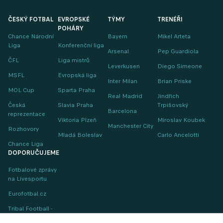
ČESKÝ FOTBAL
EVROPSKÉ
TÝMY
TRENÉŘI
POHÁRY
Chance Národní
Bayern
Mikel Arteta
Liga
Konferenční liga
Arsenal
Pep Guardiola
ČFL
Liga mistrů
Leverkusen
Diego Simeone
MSFL
Evropská liga
Inter Milan
Brian Priske
MOL Cup
Sparta Praha
Real Madrid
Jindřich
Česká
Slavia Praha
Trpišovský
Barcelona
reprezentace
Viktoria Plzeň
Miroslav Koubek
Manchester City
Rozhovory
Mladá Boleslav
Carlo Ancelotti
Chance Liga
DOPORUČUJEME
Fotbalové zprávy
na Livesportu
Eurofotbal.cz
Tribal Football -
Football News