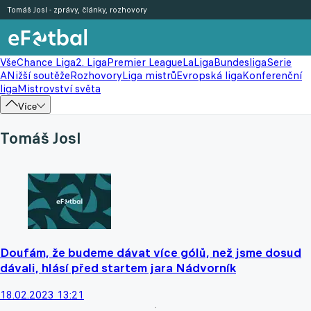
Tomáš Josl - zprávy, články, rozhovory
Vše
Chance Liga
2. Liga
Premier League
LaLiga
Bundesliga
Serie
A
Nižší soutěže
Rozhovory
Liga mistrů
Evropská liga
Konferenční
liga
Mistrovství světa
Více
Tomáš Josl
Doufám, že budeme dávat více gólů, než jsme dosud
dávali, hlásí před startem jara Nádvorník
18.02.2023 13:21