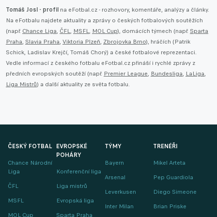
Tomáš Josl - profil
na eFotbal.cz - rozhovory, komentáře, analýzy a články.
Na eFotbalu najdete aktuality a zprávy o českých fotbalových soutěžích
(např.
Chance Liga
,
ČFL
,
MSFL
,
MOL Cup
), domácích týmech (např.
Sparta
Praha
,
Slavia Praha
,
Viktoria Plzeň
,
Zbrojovka Brno
), hráčích (Patrik
Schick, Ladislav Krejčí, Tomáš Chorý) a české fotbalové reprezentaci.
Vedle informací z českého fotbalu eFotbal.cz přináší i rychlé zprávy z
předních evropských soutěží (např.
Premier League
,
Bundesliga
,
LaLiga
,
Liga Mistrů
) a další aktuality ze světa fotbalu.
ČESKÝ FOTBAL
EVROPSKÉ
TÝMY
TRENÉŘI
POHÁRY
Chance Národní
Bayern
Mikel Arteta
Liga
Konferenční liga
Arsenal
Pep Guardiola
ČFL
Liga mistrů
Leverkusen
Diego Simeone
MSFL
Evropská liga
Inter Milan
Brian Priske
MOL Cup
Sparta Praha