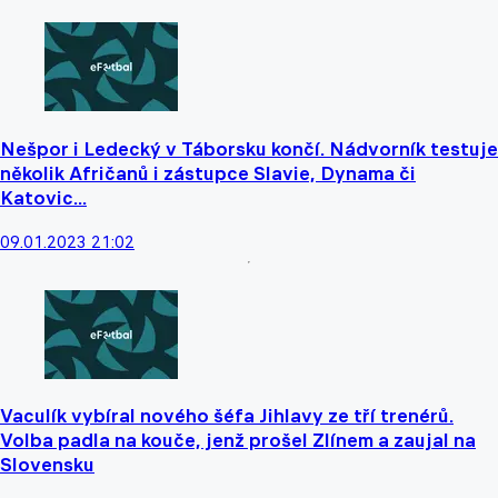
Nešpor i Ledecký v Táborsku končí. Nádvorník testuje
několik Afričanů i zástupce Slavie, Dynama či
Katovic...
09.01.2023 21:02
Vaculík vybíral nového šéfa Jihlavy ze tří trenérů.
Volba padla na kouče, jenž prošel Zlínem a zaujal na
Slovensku