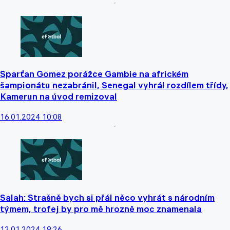
Sparťan Gomez porážce Gambie na africkém
šampionátu nezabránil, Senegal vyhrál rozdílem třídy,
Kamerun na úvod remizoval
16.01.2024 10:08
Salah: Strašně bych si přál něco vyhrát s národním
týmem, trofej by pro mě hrozně moc znamenala
12.01.2024 19:26