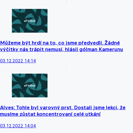
Můžeme být hrdí na to, co jsme předvedli. Žádné
výčitky nás trápit nemusí, hlásil gólman Kamerunu
03.12.2022 14:14
Alves: Tohle byl varovný prst. Dostali jsme lekci, že
musíme zůstat koncentrovaní celé utkání
03.12.2022 14:04