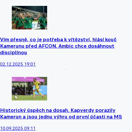
Vím přesně, co je potřeba k vítězství, hlásí kouč
Kamerunu před AFCON. Ambic chce dosáhnout
disciplínou
02.12.2025 19:01
Historický úspěch na dosah. Kapverdy porazily
Kamerun a jsou jednu výhru od první účasti na MS
10.09.2025 09:11