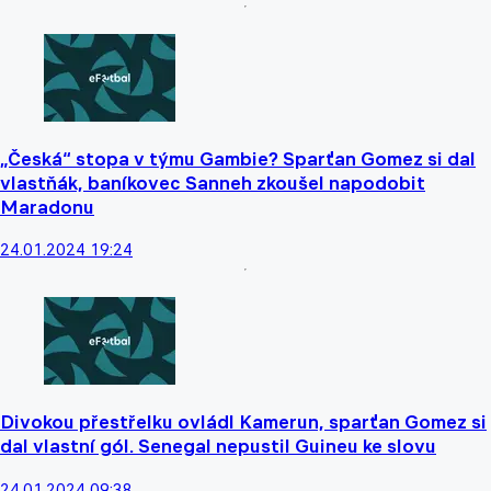
„Česká“ stopa v týmu Gambie? Sparťan Gomez si dal
vlastňák, baníkovec Sanneh zkoušel napodobit
Maradonu
24.01.2024 19:24
Divokou přestřelku ovládl Kamerun, sparťan Gomez si
dal vlastní gól. Senegal nepustil Guineu ke slovu
24.01.2024 09:38