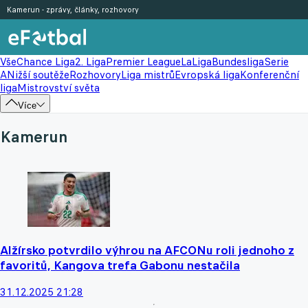
Kamerun - zprávy, články, rozhovory
Vše
Chance Liga
2. Liga
Premier League
LaLiga
Bundesliga
Serie
A
Nižší soutěže
Rozhovory
Liga mistrů
Evropská liga
Konferenční
liga
Mistrovství světa
Více
Kamerun
Alžírsko potvrdilo výhrou na AFCONu roli jednoho z
favoritů, Kangova trefa Gabonu nestačila
31.12.2025 21:28