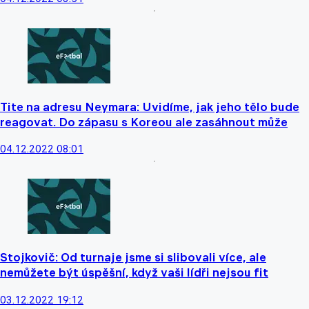
Tite na adresu Neymara: Uvidíme, jak jeho tělo bude
reagovat. Do zápasu s Koreou ale zasáhnout může
04.12.2022 08:01
Stojkovič: Od turnaje jsme si slibovali více, ale
nemůžete být úspěšní, když vaši lídři nejsou fit
03.12.2022 19:12