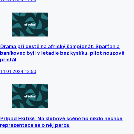
Drama při cestě na africký šampionát. Sparťan a
baníkovec byli v letadle bez kyslíku, pilot nouzově
přistál
11.01.2024 13:50
Případ Ekitiké. Na klubové scéně ho nikdo nechce,
reprezentace se o něj perou