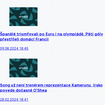
Španělé triumfovali po Euru i na olympiádě. Pěti góly
přestříleli domácí Francii
09.08.2024 18:45
Song už není trenérem reprezentace Kamerunu, Irsko
povede dočasně O'Shea
28.02.2024 18:41