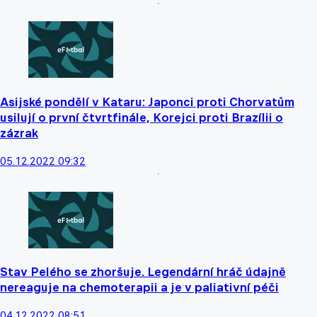
Asijské pondělí v Kataru: Japonci proti Chorvatům
usilují o první čtvrtfinále, Korejci proti Brazílii o
zázrak
05.12.2022 09:32
Stav Pelého se zhoršuje. Legendární hráč údajně
nereaguje na chemoterapii a je v paliativní péči
04.12.2022 08:51