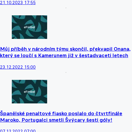
21.10.2023 17:55
Můj příběh v národním týmu skončil, překvapil Onana,
který se loučí s Kamerunem již v šestadvaceti letech
23.12.2022 15:00
Španělské penaltové fiasko poslalo do čtvrtfinále
Maroko, Portugalci smetli Švýcary šesti góly!
07.12.2022 07:00