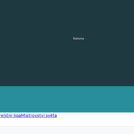
Reklama
enční liga
Mistrovství světa