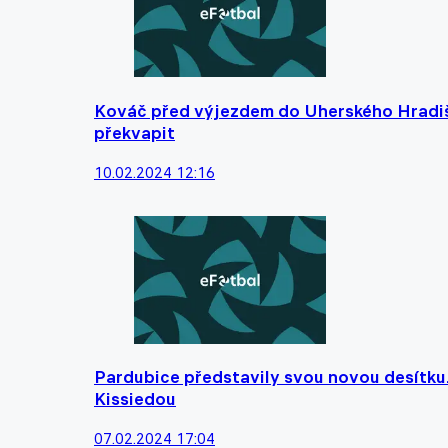
Kováč před výjezdem do Uherského Hradišt
překvapit
10.02.2024 12:16
Pardubice představily svou novou desítku. 
Kissiedou
07.02.2024 17:04