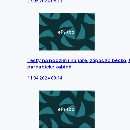
17.05.2024 06:11
Testy na podzim i na jaře, zápas za béčko, 
pardubické kabině
11.04.2024 08:14