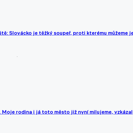
ě: Slovácko je těžký soupeř, proti kterému můžeme j
Moje rodina i já toto město již nyní milujeme, vzkázal