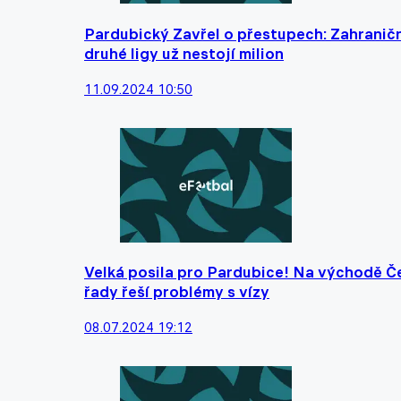
Pardubický Zavřel o přestupech: Zahraniční 
druhé ligy už nestojí milion
11.09.2024 10:50
Velká posila pro Pardubice! Na východě Če
řady řeší problémy s vízy
08.07.2024 19:12