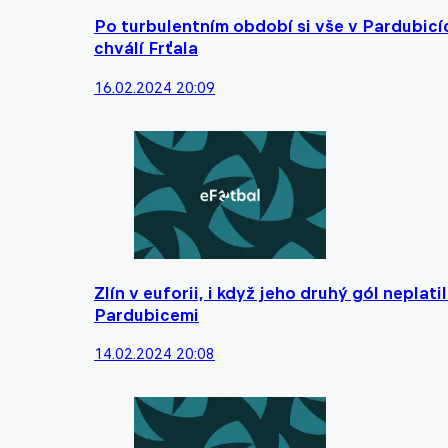
Po turbulentním období si vše v Pardubicí
chválí Frťala
16.02.2024 20:09
Zlín v euforii, i když jeho druhý gól neplat
Pardubicemi
14.02.2024 20:08