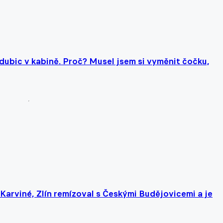
dubic v kabině. Proč? Musel jsem si vyměnit čočku,
Karviné, Zlín remízoval s Českými Budějovicemi a je