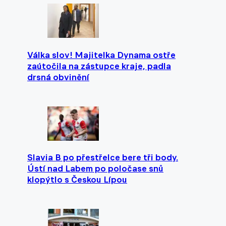
Válka slov! Majitelka Dynama ostře
zaútočila na zástupce kraje, padla
drsná obvinění
Slavia B po přestřelce bere tři body.
Ústí nad Labem po poločase snů
klopýtlo s Českou Lípou