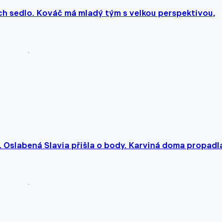
ch sedlo. Kováč má mladý tým s velkou perspektivou,
il. Oslabená Slavia přišla o body. Karviná doma propadl