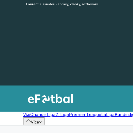
Laurent Kissiedou - zprávy, články, rozhovory
Vše
Chance Liga
2. Liga
Premier League
LaLiga
Bundesli
Více