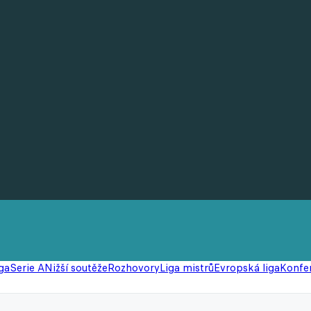
ga
Serie A
Nižší soutěže
Rozhovory
Liga mistrů
Evropská liga
Konfer