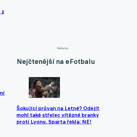
 z
Reklama
Nejčtenější na eFotbalu
ní
Šokující průvan na Letné? Odejít
mohl také střelec vítězné branky
proti Lyonu. Sparta řekla: NE!