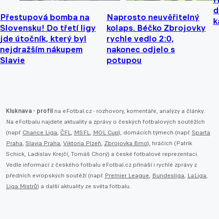
d
Přestupová bomba na
Naprosto neuvěřitelný
k
Slovensku! Do třetí ligy
kolaps. Béčko Zbrojovky
jde útočník, který byl
rychle vedlo 2:0,
nejdražším nákupem
nakonec odjelo s
Slavie
potupou
Kluknava - profil
na eFotbal.cz - rozhovory, komentáře, analýzy a články.
Na eFotbalu najdete aktuality a zprávy o českých fotbalových soutěžích
(např.
Chance Liga
,
ČFL
,
MSFL
,
MOL Cup
), domácích týmech (např.
Sparta
Praha
,
Slavia Praha
,
Viktoria Plzeň
,
Zbrojovka Brno
), hráčích (Patrik
Schick, Ladislav Krejčí, Tomáš Chorý) a české fotbalové reprezentaci.
Vedle informací z českého fotbalu eFotbal.cz přináší i rychlé zprávy z
předních evropských soutěží (např.
Premier League
,
Bundesliga
,
LaLiga
,
Liga Mistrů
) a další aktuality ze světa fotbalu.