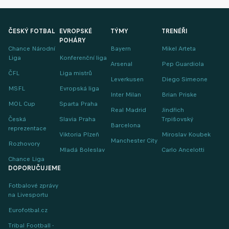
ČESKÝ FOTBAL
EVROPSKÉ
TÝMY
TRENÉŘI
POHÁRY
Chance Národní
Bayern
Mikel Arteta
Liga
Konferenční liga
Arsenal
Pep Guardiola
ČFL
Liga mistrů
Leverkusen
Diego Simeone
MSFL
Evropská liga
Inter Milan
Brian Priske
MOL Cup
Sparta Praha
Real Madrid
Jindřich
Česká
Slavia Praha
Trpišovský
Barcelona
reprezentace
Viktoria Plzeň
Miroslav Koubek
Manchester City
Rozhovory
Mladá Boleslav
Carlo Ancelotti
Chance Liga
DOPORUČUJEME
Fotbalové zprávy
na Livesportu
Eurofotbal.cz
Tribal Football -