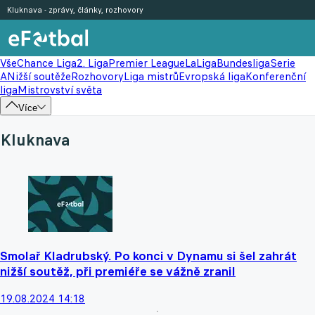
Kluknava - zprávy, články, rozhovory
Vše
Chance Liga
2. Liga
Premier League
LaLiga
Bundesliga
Serie
A
Nižší soutěže
Rozhovory
Liga mistrů
Evropská liga
Konferenční
liga
Mistrovství světa
Více
Kluknava
Smolař Kladrubský. Po konci v Dynamu si šel zahrát
nižší soutěž, při premiéře se vážně zranil
19.08.2024 14:18