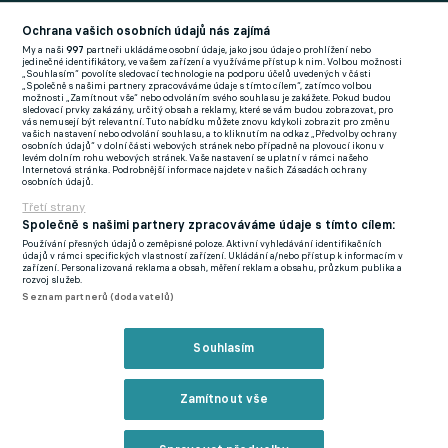
Football News
(EN)
Ochrana vašich osobních údajů nás zajímá
My a naši
997
partneři ukládáme osobní údaje, jako jsou údaje o prohlížení nebo
FlashFutbal (SK)
jedinečné identifikátory, ve vašem zařízení a využíváme přístup k nim. Volbou možnosti
„Souhlasím“ povolíte sledovací technologie na podporu účelů uvedených v části
„Společně s našimi partnery zpracováváme údaje s tímto cílem“, zatímco volbou
Tenisportal.cz
možnosti „Zamítnout vše“ nebo odvoláním svého souhlasu je zakážete. Pokud budou
sledovací prvky zakázány, určitý obsah a reklamy, které se vám budou zobrazovat, pro
Tenisové zprávy
vás nemusejí být relevantní. Tuto nabídku můžete znovu kdykoli zobrazit pro změnu
vašich nastavení nebo odvolání souhlasu, a to kliknutím na odkaz „Předvolby ochrany
na Livesportu
osobních údajů“ v dolní části webových stránek nebo případně na plovoucí ikonu v
levém dolním rohu webových stránek. Vaše nastavení se uplatní v rámci našeho
Internetová stránka. Podrobnější informace najdete v našich Zásadách ochrany
osobních údajů.
Třetí strany
Společně s našimi partnery zpracováváme údaje s tímto cílem:
Používání přesných údajů o zeměpisné poloze. Aktivní vyhledávání identifikačních
Podmínky užití
GDPR a žurnalistika
údajů v rámci specifických vlastností zařízení. Ukládání a/nebo přístup k informacím v
zařízení. Personalizovaná reklama a obsah, měření reklam a obsahu, průzkum publika a
Zásady ochrany osobních údajů
Doporučené stránky
rozvoj služeb.
Seznam partnerů (dodavatelů)
Třetí strany
Tiráž
Souhlasím
© eFotbal
2026
Zamítnout vše