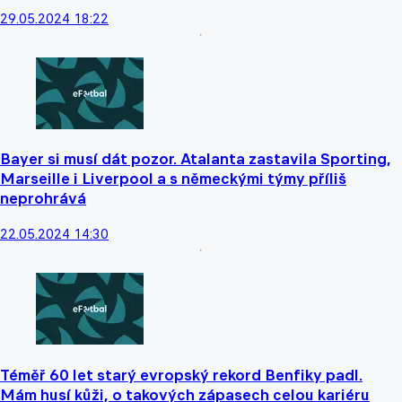
29.05.2024 18:22
Bayer si musí dát pozor. Atalanta zastavila Sporting,
Marseille i Liverpool a s německými týmy příliš
neprohrává
22.05.2024 14:30
Téměř 60 let starý evropský rekord Benfiky padl.
Mám husí kůži, o takových zápasech celou kariéru