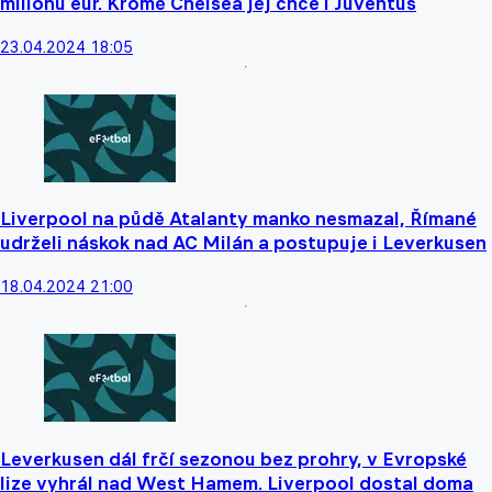
milionů eur. Kromě Chelsea jej chce i Juventus
23.04.2024 18:05
Liverpool na půdě Atalanty manko nesmazal, Římané
udrželi náskok nad AC Milán a postupuje i Leverkusen
18.04.2024 21:00
Leverkusen dál frčí sezonou bez prohry, v Evropské
lize vyhrál nad West Hamem. Liverpool dostal doma