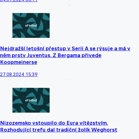
Nejdražší letošní přestup v Serii A se rýsuje a má v
něm prsty Juventus. Z Bergama přivede
Koopmeinerse
27.08.2024 15:39
Nizozemsko vstoupilo do Eura vítězstvím.
Rozhodující trefu dal tradiční žolík Weghorst