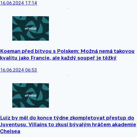
16.06.2024 17:14
Koeman před bitvou s Polskem: Možná nemá takovou
kvalitu jako Francie, ale každý soupeř je těžký
16.06.2024 06:53
Luiz by měl do konce týdne zkompletovat přestup do
Juventusu. Villains to zkusí bývalým hráčem akademie
Chelsea