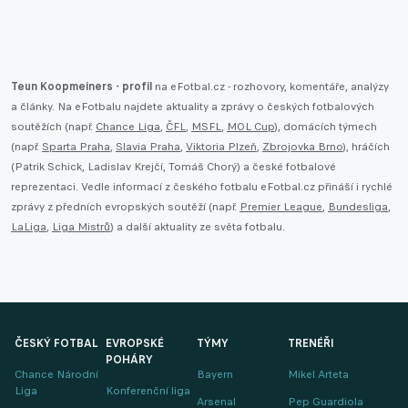
Teun Koopmeiners - profil
na eFotbal.cz - rozhovory, komentáře, analýzy
a články. Na eFotbalu najdete aktuality a zprávy o českých fotbalových
soutěžích (např.
Chance Liga
,
ČFL
,
MSFL
,
MOL Cup
), domácích týmech
(např.
Sparta Praha
,
Slavia Praha
,
Viktoria Plzeň
,
Zbrojovka Brno
), hráčích
(Patrik Schick, Ladislav Krejčí, Tomáš Chorý) a české fotbalové
reprezentaci. Vedle informací z českého fotbalu eFotbal.cz přináší i rychlé
zprávy z předních evropských soutěží (např.
Premier League
,
Bundesliga
,
LaLiga
,
Liga Mistrů
) a další aktuality ze světa fotbalu.
ČESKÝ FOTBAL
EVROPSKÉ
TÝMY
TRENÉŘI
POHÁRY
Chance Národní
Bayern
Mikel Arteta
Liga
Konferenční liga
Arsenal
Pep Guardiola