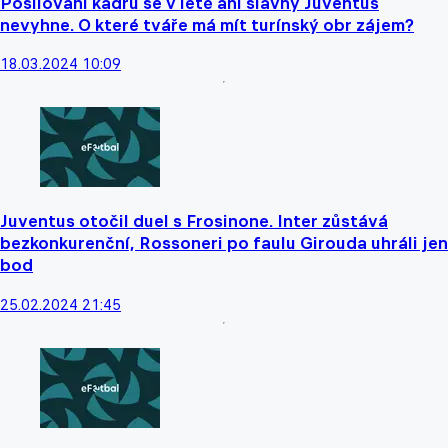
Posilování kádru se v létě ani slavný Juventus
nevyhne. O které tváře má mít turínský obr zájem?
18.03.2024 10:09
Juventus otočil duel s Frosinone. Inter zůstává
bezkonkurenční, Rossoneri po faulu Girouda uhráli jen
bod
25.02.2024 21:45