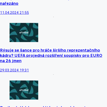
nařezáno
11.04.2024 21:55
Rýsuje se šance pro hráče širšího reprezentačního
kádru? UEFA projedná rozšíření soupisky pro EURO
na 26 jmen
29.03.2024 19:31