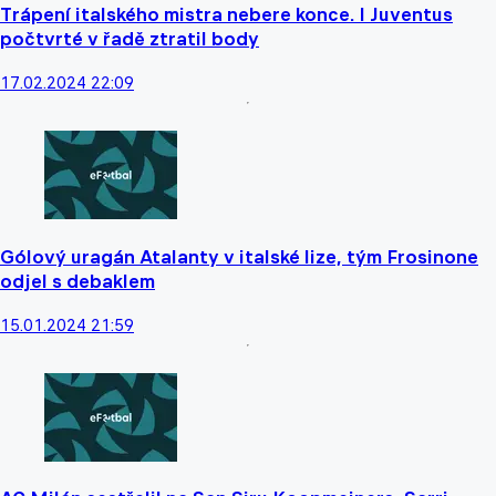
Trápení italského mistra nebere konce. I Juventus
počtvrté v řadě ztratil body
17.02.2024 22:09
Gólový uragán Atalanty v italské lize, tým Frosinone
odjel s debaklem
15.01.2024 21:59