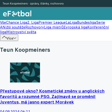
Teun Koopmeiners - zprávy, články, rozhovory
Vše
Chance Liga
2. Liga
Premier League
LaLiga
Bundesliga
Serie
A
Nižší soutěže
Rozhovory
Liga mistrů
Evropská liga
Konferenční
liga
Mistrovství světa
Více
Teun Koopmeiners
Přestupové okno? Kosmetické změny u anglických
favoritů a rozumné PSG. Zajímavě se proměnil
Juventus, má jasno expert Morávek
04.09.2024 06:11