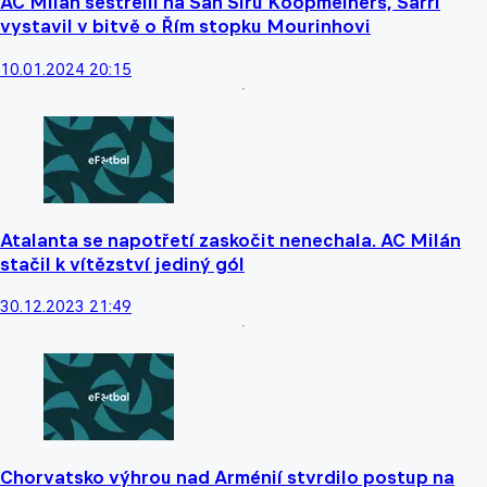
AC Milán sestřelil na San Siru Koopmeiners, Sarri
vystavil v bitvě o Řím stopku Mourinhovi
10.01.2024 20:15
Atalanta se napotřetí zaskočit nenechala. AC Milán
stačil k vítězství jediný gól
30.12.2023 21:49
Chorvatsko výhrou nad Arménií stvrdilo postup na