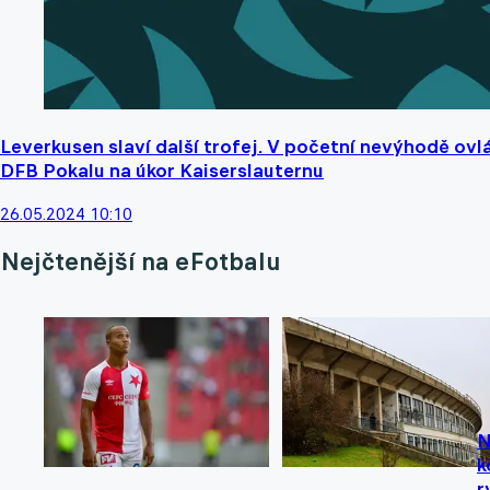
Leverkusen slaví další trofej. V početní nevýhodě ovlá
DFB Pokalu na úkor Kaiserslauternu
26.05.2024 10:10
Nejčtenější na eFotbalu
N
k
r