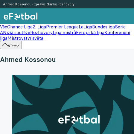
Ahmed Kossonou - zprávy, články, rozhovory
Vše
Chance Liga
2. Liga
Premier League
LaLiga
Bundesliga
Serie
A
Nižší soutěže
Rozhovory
Liga mistrů
Evropská liga
Konferenční
liga
Mistrovství světa
Více
Ahmed Kossonou