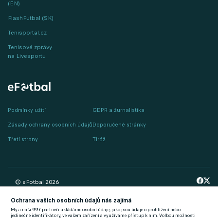
(EN)
FlashFutbal (SK)
Tenisportal.cz
Tenisové zprávy
na Livesportu
Podmínky užití
GDPR a žurnalistika
Zásady ochrany osobních údajů
Doporučené stránky
Třetí strany
Tiráž
© eFotbal
2026
Ochrana vašich osobních údajů nás zajímá
My a naši
997
partneři ukládáme osobní údaje, jako jsou údaje o prohlížení nebo
jedinečné identifikátory, ve vašem zařízení a využíváme přístup k nim. Volbou možnosti