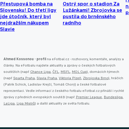
Přestupová bomba na
Ostrý spor o stadion Za
n
Slovensku! Do třetí ligy
Lužánkami! Zbrojovka se
p
jde útočník, který byl
pustila do brněnského
nejdražším nákupem
radního
Slavie
Ahmed Kossonou - profil
na eFotbal.cz - rozhovory, komentáře, analýzy a
články. Na eFotbalu najdete aktuality a zprávy o českých fotbalových
soutěžích (např.
Chance Liga
,
ČFL
,
MSFL
,
MOL Cup
), domácích týmech
(např.
Sparta Praha
,
Slavia Praha
,
Viktoria Plzeň
,
Zbrojovka Brno
), hráčích
(Patrik Schick, Ladislav Krejčí, Tomáš Chorý) a české fotbalové
reprezentaci. Vedle informací z českého fotbalu eFotbal.cz přináší i rychlé
zprávy z předních evropských soutěží (např.
Premier League
,
Bundesliga
,
LaLiga
,
Liga Mistrů
) a další aktuality ze světa fotbalu.