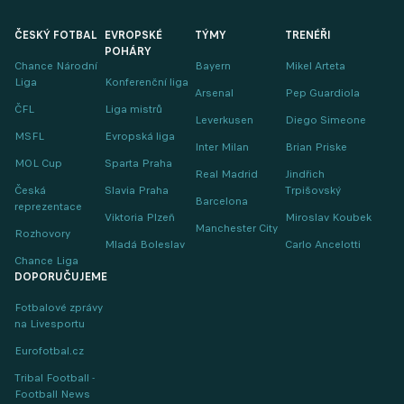
ČESKÝ FOTBAL
EVROPSKÉ
TÝMY
TRENÉŘI
POHÁRY
Chance Národní
Bayern
Mikel Arteta
Liga
Konferenční liga
Arsenal
Pep Guardiola
ČFL
Liga mistrů
Leverkusen
Diego Simeone
MSFL
Evropská liga
Inter Milan
Brian Priske
MOL Cup
Sparta Praha
Real Madrid
Jindřich
Česká
Slavia Praha
Trpišovský
Barcelona
reprezentace
Viktoria Plzeň
Miroslav Koubek
Manchester City
Rozhovory
Mladá Boleslav
Carlo Ancelotti
Chance Liga
DOPORUČUJEME
Fotbalové zprávy
na Livesportu
Eurofotbal.cz
Tribal Football -
Football News