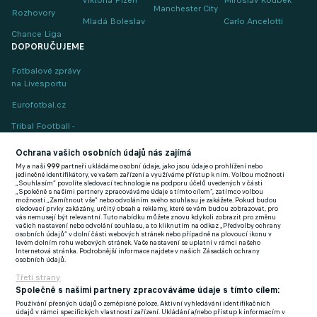
Viktoria Plzeň
Miroslav Koubek
Manchester City
Rozhovory
Mladá Boleslav
Carlo Ancelotti
Chance Liga
DOPORUČUJEME
Fotbalové zprávy
na Livesportu
Eurofotbal.cz
Tribal Football -
Football News
(EN)
Ochrana vašich osobních údajů nás zajímá
My a naši
999
partneři ukládáme osobní údaje, jako jsou údaje o prohlížení nebo
FlashFutbal (SK)
jedinečné identifikátory, ve vašem zařízení a využíváme přístup k nim. Volbou možnosti
„Souhlasím“ povolíte sledovací technologie na podporu účelů uvedených v části
„Společně s našimi partnery zpracováváme údaje s tímto cílem“, zatímco volbou
Tenisportal.cz
možnosti „Zamítnout vše“ nebo odvoláním svého souhlasu je zakážete. Pokud budou
sledovací prvky zakázány, určitý obsah a reklamy, které se vám budou zobrazovat, pro
Tenisové zprávy
vás nemusejí být relevantní. Tuto nabídku můžete znovu kdykoli zobrazit pro změnu
vašich nastavení nebo odvolání souhlasu, a to kliknutím na odkaz „Předvolby ochrany
na Livesportu
osobních údajů“ v dolní části webových stránek nebo případně na plovoucí ikonu v
levém dolním rohu webových stránek. Vaše nastavení se uplatní v rámci našeho
Internetová stránka. Podrobnější informace najdete v našich Zásadách ochrany
osobních údajů.
Třetí strany
Společně s našimi partnery zpracováváme údaje s tímto cílem:
Používání přesných údajů o zeměpisné poloze. Aktivní vyhledávání identifikačních
Podmínky užití
GDPR a žurnalistika
údajů v rámci specifických vlastností zařízení. Ukládání a/nebo přístup k informacím v