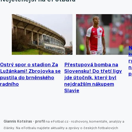
N
k
r
Ostrý spor o stadion Za
Přestupová bomba na
n
Lužánkami! Zbrojovka se
Slovensku! Do třetí ligy
p
pustila do brněnského
jde útočník, který byl
radního
nejdražším nákupem
Slavie
Giannis Kotsiras - profil
na eFotbal.cz - rozhovory, komentáře, analýzy a
články. Na eFotbalu najdete aktuality a zprávy o českých fotbalových