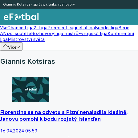
Giannis Kotsiras - zprávy, články, rozhovory
Vše
Chance Liga
2. Liga
Premier League
LaLiga
Bundesliga
Serie
A
Nižší soutěže
Rozhovory
Liga mistrů
Evropská liga
Konferenční
liga
Mistrovství světa
Více
Giannis Kotsiras
Fiorentina se na odvetu s Plzní nenaladila ideálně,
Janovu pomohl k bodu rozjetý Islanďan
16.04.2024 05:59