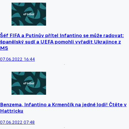
Šéf FIFA a Putinův přítel Infantino se může radovat:
španělský sudí a UEFA pomohli vyřadit Ukrajince z
MS
07.06.2022 16:44
Benzema, Infantino a Krmenčík na jedné lodi! Čtěte v
Hattricku
07.06.2022 07:48