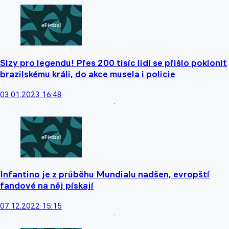
Slzy pro legendu! Přes 200 tisíc lidí se přišlo poklonit
brazilskému králi, do akce musela i policie
03.01.2023 16:48
Infantino je z průběhu Mundialu nadšen, evropští
fandové na něj pískají
07.12.2022 15:15