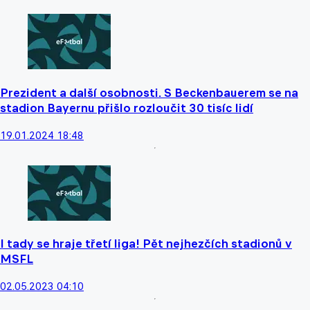
Prezident a další osobnosti. S Beckenbauerem se na
stadion Bayernu přišlo rozloučit 30 tisíc lidí
19.01.2024 18:48
I tady se hraje třetí liga! Pět nejhezčích stadionů v
MSFL
02.05.2023 04:10