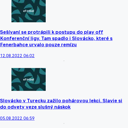
Sešívaní se protrápili k postupu do play off
Konferenční ligy. Tam spadlo i Slovácko, které s
Fenerbahce urvalo pouze remízu
12.08.2022 06:02
Slovácko v Turecku zažilo pohárovou lekci. Slavie si
do odvety veze slušný náskok
05.08.2022 06:59