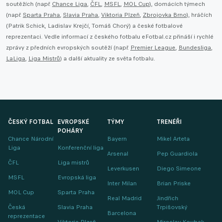
soutěžích (např.
Chance Liga
,
ČFL
,
MSFL
,
MOL Cup
), domácích týmech
(např.
Sparta Praha
,
Slavia Praha
,
Viktoria Plzeň
,
Zbrojovka Brno
), hráčích
(Patrik Schick, Ladislav Krejčí, Tomáš Chorý) a české fotbalové
reprezentaci. Vedle informací z českého fotbalu eFotbal.cz přináší i rychlé
zprávy z předních evropských soutěží (např.
Premier League
,
Bundesliga
,
LaLiga
,
Liga Mistrů
) a další aktuality ze světa fotbalu.
ČESKÝ FOTBAL
EVROPSKÉ
TÝMY
TRENÉŘI
POHÁRY
Chance Národní
Bayern
Mikel Arteta
Liga
Konferenční liga
Arsenal
Pep Guardiola
ČFL
Liga mistrů
Leverkusen
Diego Simeone
MSFL
Evropská liga
Inter Milan
Brian Priske
MOL Cup
Sparta Praha
Real Madrid
Jindřich
Česká
Slavia Praha
Trpišovský
Barcelona
reprezentace