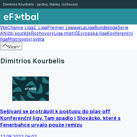
Dimitrios Kourbelis - zprávy, články, rozhovory
Vše
Chance Liga
2. Liga
Premier League
LaLiga
Bundesliga
Serie
A
Nižší soutěže
Rozhovory
Liga mistrů
Evropská liga
Konferenční
liga
Mistrovství světa
Více
Dimitrios Kourbelis
Sešívaní se protrápili k postupu do play off
Konferenční ligy. Tam spadlo i Slovácko, které s
Fenerbahce urvalo pouze remízu
12.08.2022 06:02