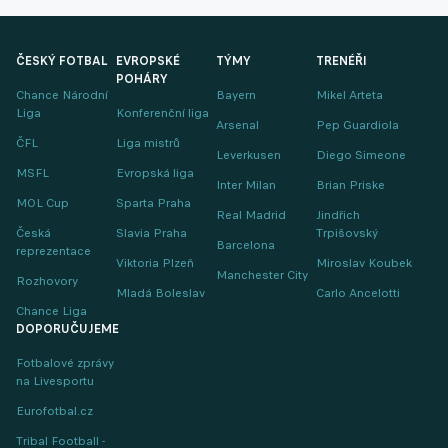
ČESKÝ FOTBAL
EVROPSKÉ
TÝMY
TRENÉŘI
POHÁRY
Chance Národní
Bayern
Mikel Arteta
Liga
Konferenční liga
Arsenal
Pep Guardiola
ČFL
Liga mistrů
Leverkusen
Diego Simeone
MSFL
Evropská liga
Inter Milan
Brian Priske
MOL Cup
Sparta Praha
Real Madrid
Jindřich
Česká
Slavia Praha
Trpišovský
Barcelona
reprezentace
Viktoria Plzeň
Miroslav Koubek
Manchester City
Rozhovory
Mladá Boleslav
Carlo Ancelotti
Chance Liga
DOPORUČUJEME
Fotbalové zprávy
na Livesportu
Eurofotbal.cz
Tribal Football -