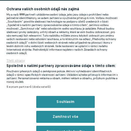
Football News
(EN)
Ochrana vašich osobních údajů nás zajímá
My a naši
999
partneři ukládáme osobní údaje, jako jsou údaje o prohlížení nebo
FlashFutbal (SK)
jedinečné identifikátory, ve vašem zařízení a využíváme přístup k nim. Volbou možnosti
„Souhlasím“ povolíte sledovací technologie na podporu účelů uvedených v části
„Společně s našimi partnery zpracováváme údaje s tímto cílem“, zatímco volbou
Tenisportal.cz
možnosti „Zamítnout vše“ nebo odvoláním svého souhlasu je zakážete. Pokud budou
sledovací prvky zakázány, určitý obsah a reklamy, které se vám budou zobrazovat, pro
Tenisové zprávy
vás nemusejí být relevantní. Tuto nabídku můžete znovu kdykoli zobrazit pro změnu
vašich nastavení nebo odvolání souhlasu, a to kliknutím na odkaz „Předvolby ochrany
na Livesportu
osobních údajů“ v dolní části webových stránek nebo případně na plovoucí ikonu v
levém dolním rohu webových stránek. Vaše nastavení se uplatní v rámci našeho
Internetová stránka. Podrobnější informace najdete v našich Zásadách ochrany
osobních údajů.
Třetí strany
Společně s našimi partnery zpracováváme údaje s tímto cílem:
Používání přesných údajů o zeměpisné poloze. Aktivní vyhledávání identifikačních
Podmínky užití
GDPR a žurnalistika
údajů v rámci specifických vlastností zařízení. Ukládání a/nebo přístup k informacím v
zařízení. Personalizovaná reklama a obsah, měření reklam a obsahu, průzkum publika a
Zásady ochrany osobních údajů
Doporučené stránky
rozvoj služeb.
Seznam partnerů (dodavatelů)
Třetí strany
Tiráž
Souhlasím
© eFotbal
2026
Zamítnout vše