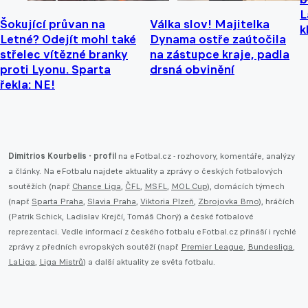
L
Šokující průvan na
Válka slov! Majitelka
k
Letné? Odejít mohl také
Dynama ostře zaútočila
střelec vítězné branky
na zástupce kraje, padla
proti Lyonu. Sparta
drsná obvinění
řekla: NE!
Dimitrios Kourbelis - profil
na eFotbal.cz - rozhovory, komentáře, analýzy
a články. Na eFotbalu najdete aktuality a zprávy o českých fotbalových
soutěžích (např.
Chance Liga
,
ČFL
,
MSFL
,
MOL Cup
), domácích týmech
(např.
Sparta Praha
,
Slavia Praha
,
Viktoria Plzeň
,
Zbrojovka Brno
), hráčích
(Patrik Schick, Ladislav Krejčí, Tomáš Chorý) a české fotbalové
reprezentaci. Vedle informací z českého fotbalu eFotbal.cz přináší i rychlé
zprávy z předních evropských soutěží (např.
Premier League
,
Bundesliga
,
LaLiga
,
Liga Mistrů
) a další aktuality ze světa fotbalu.