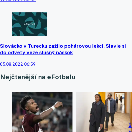
Slovácko v Turecku zažilo pohárovou lekci. Slavie si
do odvety veze slušný náskok
05.08.2022 06:59
Nejčtenější na eFotbalu
S
b