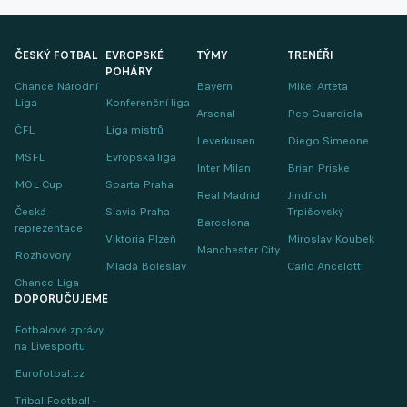
ČESKÝ FOTBAL
EVROPSKÉ
TÝMY
TRENÉŘI
POHÁRY
Chance Národní
Bayern
Mikel Arteta
Liga
Konferenční liga
Arsenal
Pep Guardiola
ČFL
Liga mistrů
Leverkusen
Diego Simeone
MSFL
Evropská liga
Inter Milan
Brian Priske
MOL Cup
Sparta Praha
Real Madrid
Jindřich
Česká
Slavia Praha
Trpišovský
Barcelona
reprezentace
Viktoria Plzeň
Miroslav Koubek
Manchester City
Rozhovory
Mladá Boleslav
Carlo Ancelotti
Chance Liga
DOPORUČUJEME
Fotbalové zprávy
na Livesportu
Eurofotbal.cz
Tribal Football -