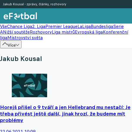
Jakub Kousal - zprávy, články, rozhovory
Vše
Chance Liga
2. Liga
Premier League
LaLiga
Bundesliga
Serie
A
Nižší soutěže
Rozhovory
Liga mistrů
Evropská liga
Konferenční
liga
Mistrovství světa
Více
Jakub Kousal
Horejš přišel o 9 tváří a jen Hellebrand mu nestačí: Je
třeba přivést ještě další, jinak hrozí, že budeme mít
problémy
22.06.2021 10:09