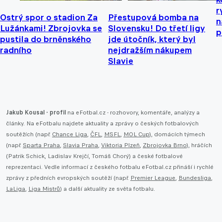
r
Ostrý spor o stadion Za
Přestupová bomba na
n
Lužánkami! Zbrojovka se
Slovensku! Do třetí ligy
p
pustila do brněnského
jde útočník, který byl
radního
nejdražším nákupem
Slavie
Jakub Kousal - profil
na eFotbal.cz - rozhovory, komentáře, analýzy a
články. Na eFotbalu najdete aktuality a zprávy o českých fotbalových
soutěžích (např.
Chance Liga
,
ČFL
,
MSFL
,
MOL Cup
), domácích týmech
(např.
Sparta Praha
,
Slavia Praha
,
Viktoria Plzeň
,
Zbrojovka Brno
), hráčích
(Patrik Schick, Ladislav Krejčí, Tomáš Chorý) a české fotbalové
reprezentaci. Vedle informací z českého fotbalu eFotbal.cz přináší i rychlé
zprávy z předních evropských soutěží (např.
Premier League
,
Bundesliga
,
LaLiga
,
Liga Mistrů
) a další aktuality ze světa fotbalu.