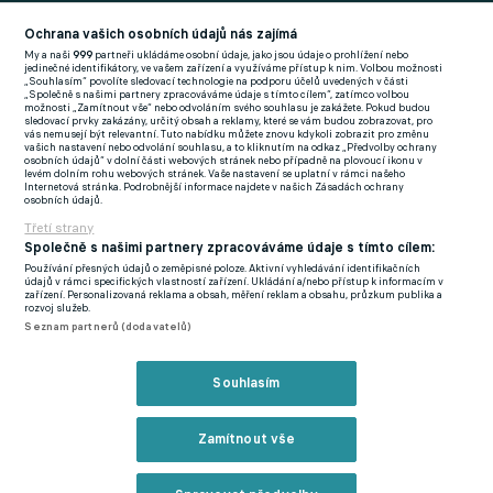
Football News
(EN)
Ochrana vašich osobních údajů nás zajímá
My a naši
999
partneři ukládáme osobní údaje, jako jsou údaje o prohlížení nebo
FlashFutbal (SK)
jedinečné identifikátory, ve vašem zařízení a využíváme přístup k nim. Volbou možnosti
„Souhlasím“ povolíte sledovací technologie na podporu účelů uvedených v části
„Společně s našimi partnery zpracováváme údaje s tímto cílem“, zatímco volbou
Tenisportal.cz
možnosti „Zamítnout vše“ nebo odvoláním svého souhlasu je zakážete. Pokud budou
sledovací prvky zakázány, určitý obsah a reklamy, které se vám budou zobrazovat, pro
Tenisové zprávy
vás nemusejí být relevantní. Tuto nabídku můžete znovu kdykoli zobrazit pro změnu
vašich nastavení nebo odvolání souhlasu, a to kliknutím na odkaz „Předvolby ochrany
na Livesportu
osobních údajů“ v dolní části webových stránek nebo případně na plovoucí ikonu v
levém dolním rohu webových stránek. Vaše nastavení se uplatní v rámci našeho
Internetová stránka. Podrobnější informace najdete v našich Zásadách ochrany
osobních údajů.
Třetí strany
Společně s našimi partnery zpracováváme údaje s tímto cílem:
Používání přesných údajů o zeměpisné poloze. Aktivní vyhledávání identifikačních
Podmínky užití
GDPR a žurnalistika
údajů v rámci specifických vlastností zařízení. Ukládání a/nebo přístup k informacím v
zařízení. Personalizovaná reklama a obsah, měření reklam a obsahu, průzkum publika a
Zásady ochrany osobních údajů
Doporučené stránky
rozvoj služeb.
Seznam partnerů (dodavatelů)
Třetí strany
Tiráž
Souhlasím
© eFotbal
2026
Zamítnout vše