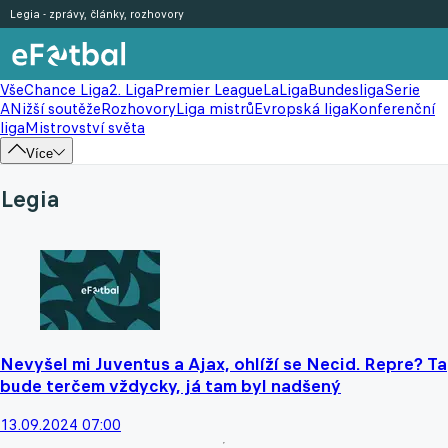
Legia - zprávy, články, rozhovory
Vše
Chance Liga
2. Liga
Premier League
LaLiga
Bundesliga
Serie
A
Nižší soutěže
Rozhovory
Liga mistrů
Evropská liga
Konferenční
liga
Mistrovství světa
Více
Legia
Nevyšel mi Juventus a Ajax, ohlíží se Necid. Repre? Ta
bude terčem vždycky, já tam byl nadšený
13.09.2024 07:00