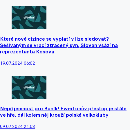
Které nové cizince se vyplatí v lize sledovat?
Sešívaným se vrací ztracený syn, Slovan vsází na
reprezentanta Kosova
19.07.2024 06:02
Nepříjemnost pro Baník! Ewertonův přestup je stále
ve hře, dál kolem něj krouží polské velkokluby
09.07.2024 21:03