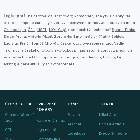
Legia - profil
na eFotbal.cz - rozhovory, komentáře, analýzy a články. Na
eFotbalu najdete aktuality a zprávy o českých fotbalových soutěžích (např.
Chance Liga
,
ČFL
,
MSFL
,
MOL Cup
), domácích týmech (např.
Sparta Praha
,
Slavia Praha
,
Viktoria Plzeň
,
Zbrojovka Brno
), hráčích (Patrik Schick,
Ladislav Krejčí, Tomáš Chorý) a české fotbalové reprezentaci. Vedle
informací z českého fotbalu eFotbal.cz přináší i rychlé zprávy z předních
evropských soutěží (např.
Premier League
,
Bundesliga
,
LaLiga
,
Liga
Mistrů
) a další aktuality ze světa fotbalu.
ČESKÝ FOTBAL
EVROPSKÉ
TÝMY
TRENÉŘI
POHÁRY
Chance Národní
Bayern
Mikel Arteta
Liga
Konferenční liga
Arsenal
Pep Guardiola
ČFL
Liga mistrů
Leverkusen
Diego Simeone
MSFL
Evropská liga