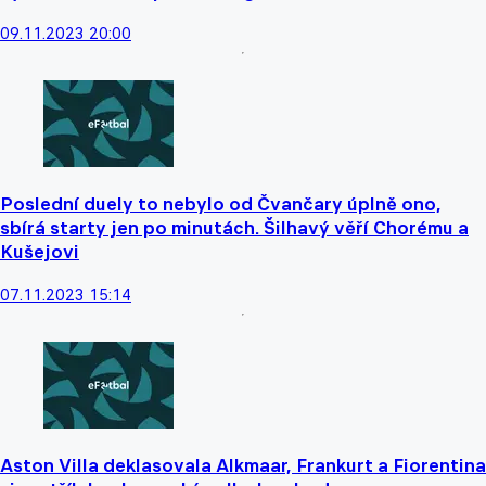
09.11.2023 20:00
Poslední duely to nebylo od Čvančary úplně ono,
sbírá starty jen po minutách. Šilhavý věří Chorému a
Kušejovi
07.11.2023 15:14
Aston Villa deklasovala Alkmaar, Frankurt a Fiorentina