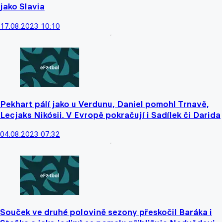
jako Slavia
17.08.2023 10:10
Pekhart pálí jako u Verdunu, Daniel pomohl Trnavě,
Lecjaks Nikósii. V Evropě pokračují i Sadílek či Darida
04.08.2023 07:32
Souček ve druhé polovině sezony přeskočil Baráka i