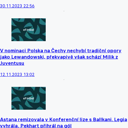
30.11.2023 22:56
V nominaci Polska na Čechy nechybí tradiční opory
jako Lewandowski, překvapivě však schází Milik z
Juventusu
12.11.2023 13:02
Astana remizovala v Konferenční lize s Ballkani. Legia
vyhrála, Pekhart přihrál na gól