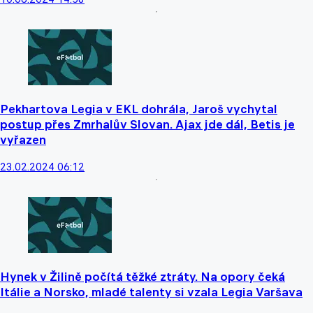
Pekhartova Legia v EKL dohrála, Jaroš vychytal
postup přes Zmrhalův Slovan. Ajax jde dál, Betis je
vyřazen
23.02.2024 06:12
Hynek v Žilině počítá těžké ztráty. Na opory čeká
Itálie a Norsko, mladé talenty si vzala Legia Varšava