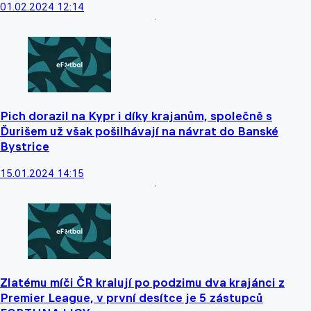
01.02.2024 12:14
Pich dorazil na Kypr i díky krajanům, společně s
Ďurišem už však pošilhávají na návrat do Banské
Bystrice
15.01.2024 14:15
Zlatému míči ČR kralují po podzimu dva krajánci z
Premier League, v první desítce je 5 zástupců