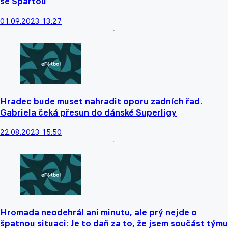
se Spartou
01.09.2023 13:27
Hradec bude muset nahradit oporu zadních řad.
Gabriela čeká přesun do dánské Superligy
22.08.2023 15:50
Hromada neodehrál ani minutu, ale prý nejde o
špatnou situaci: Je to daň za to, že jsem součást týmu