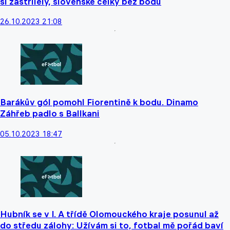
si zastřílely, slovenské celky bez bodu
26.10.2023 21:08
Barákův gól pomohl Fiorentině k bodu. Dinamo
Záhřeb padlo s Ballkani
05.10.2023 18:47
Hubník se v I. A třídě Olomouckého kraje posunul až
do středu zálohy: Užívám si to, fotbal mě pořád baví