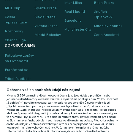
Inter Milan
Brian Priske
MOL Cup
Sparta Praha
Real Madrid
Jindřich
Česká
Slavia Praha
Trpišovský
Barcelona
reprezentace
Viktoria Plzeň
Miroslav Koubek
Manchester City
Rozhovory
Mladá Boleslav
Carlo Ancelotti
Chance Liga
DOPORUČUJEME
Fotbalové zprávy
na Livesportu
Eurofotbal.cz
Tribal Football -
Football News
(EN)
Ochrana vašich osobních údajů nás zajímá
My a naši
999
partneři ukládáme osobní údaje, jako jsou údaje o prohlížení nebo
FlashFutbal (SK)
jedinečné identifikátory, ve vašem zařízení a využíváme přístup k nim. Volbou možnosti
„Souhlasím“ povolíte sledovací technologie na podporu účelů uvedených v části
„Společně s našimi partnery zpracováváme údaje s tímto cílem“, zatímco volbou
Tenisportal.cz
možnosti „Zamítnout vše“ nebo odvoláním svého souhlasu je zakážete. Pokud budou
sledovací prvky zakázány, určitý obsah a reklamy, které se vám budou zobrazovat, pro
Tenisové zprávy
vás nemusejí být relevantní. Tuto nabídku můžete znovu kdykoli zobrazit pro změnu
vašich nastavení nebo odvolání souhlasu, a to kliknutím na odkaz „Předvolby ochrany
na Livesportu
osobních údajů“ v dolní části webových stránek nebo případně na plovoucí ikonu v
levém dolním rohu webových stránek. Vaše nastavení se uplatní v rámci našeho
Internetová stránka. Podrobnější informace najdete v našich Zásadách ochrany