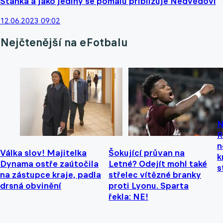
Staňka a jako jediný se pomalu přibližuje Nedvědovi
12.06.2023 09:02
Nejčtenější na eFotbalu
N
R
n
Válka slov! Majitelka
Šokující průvan na
k
Dynama ostře zaútočila
Letné? Odejít mohl také
s
na zástupce kraje, padla
střelec vítězné branky
drsná obvinění
proti Lyonu. Sparta
řekla: NE!