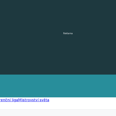
Reklama
enční liga
Mistrovství světa