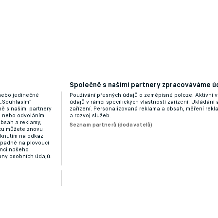
Společně s našimi partnery zpracováváme úd
 nebo jedinečné
Používání přesných údajů o zeměpisné poloze. Aktivní v
 „Souhlasím“
údajů v rámci specifických vlastností zařízení. Ukládání 
ě s našimi partnery
zařízení. Personalizovaná reklama a obsah, měření rek
“ nebo odvoláním
a rozvoj služeb.
obsah a reklamy,
Seznam partnerů (dodavatelů)
dku můžete znovu
liknutím na odkaz
ípadně na plovoucí
ámci našeho
any osobních údajů.