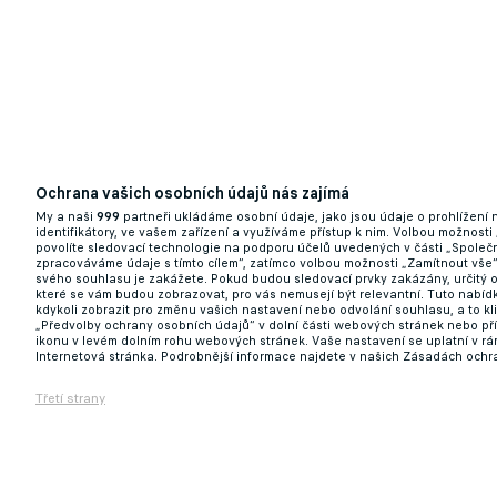
Ochrana vašich osobních údajů nás zajímá
My a naši
999
partneři ukládáme osobní údaje, jako jsou údaje o prohlížení
identifikátory, ve vašem zařízení a využíváme přístup k nim. Volbou možnosti
povolíte sledovací technologie na podporu účelů uvedených v části „Společn
zpracováváme údaje s tímto cílem“, zatímco volbou možnosti „Zamítnout vše
svého souhlasu je zakážete. Pokud budou sledovací prvky zakázány, určitý 
které se vám budou zobrazovat, pro vás nemusejí být relevantní. Tuto nabí
kdykoli zobrazit pro změnu vašich nastavení nebo odvolání souhlasu, a to k
„Předvolby ochrany osobních údajů“ v dolní části webových stránek nebo př
ikonu v levém dolním rohu webových stránek. Vaše nastavení se uplatní v r
Internetová stránka. Podrobnější informace najdete v našich Zásadách ochr
Třetí strany