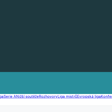
ga
Serie A
Nižší soutěže
Rozhovory
Liga mistrů
Evropská liga
Konfer