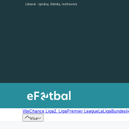
Libavá - zprávy, články, rozhovory
Vše
Chance Liga
2. Liga
Premier League
LaLiga
Bundesli
Více