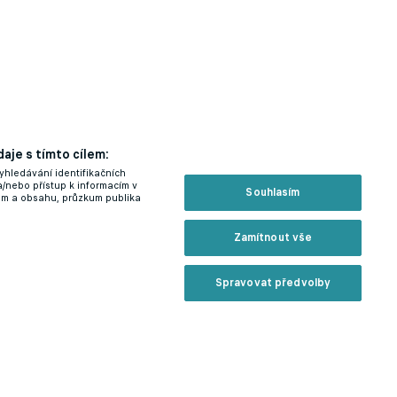
aje s tímto cílem:
yhledávání identifikačních
a/nebo přístup k informacím v
Souhlasím
lam a obsahu, průzkum publika
Zamítnout vše
Spravovat předvolby