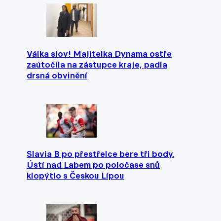
Válka slov! Majitelka Dynama ostře
zaútočila na zástupce kraje, padla
drsná obvinění
Slavia B po přestřelce bere tři body.
Ústí nad Labem po poločase snů
klopýtlo s Českou Lípou