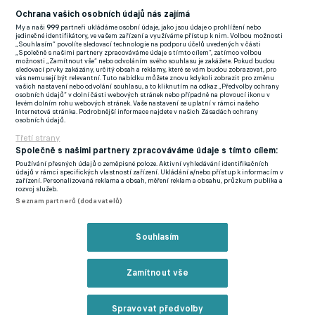
Football News
(EN)
Ochrana vašich osobních údajů nás zajímá
My a naši
999
partneři ukládáme osobní údaje, jako jsou údaje o prohlížení nebo
FlashFutbal (SK)
jedinečné identifikátory, ve vašem zařízení a využíváme přístup k nim. Volbou možnosti
„Souhlasím“ povolíte sledovací technologie na podporu účelů uvedených v části
„Společně s našimi partnery zpracováváme údaje s tímto cílem“, zatímco volbou
Tenisportal.cz
možnosti „Zamítnout vše“ nebo odvoláním svého souhlasu je zakážete. Pokud budou
sledovací prvky zakázány, určitý obsah a reklamy, které se vám budou zobrazovat, pro
Tenisové zprávy
vás nemusejí být relevantní. Tuto nabídku můžete znovu kdykoli zobrazit pro změnu
vašich nastavení nebo odvolání souhlasu, a to kliknutím na odkaz „Předvolby ochrany
na Livesportu
osobních údajů“ v dolní části webových stránek nebo případně na plovoucí ikonu v
levém dolním rohu webových stránek. Vaše nastavení se uplatní v rámci našeho
Internetová stránka. Podrobnější informace najdete v našich Zásadách ochrany
osobních údajů.
Třetí strany
Společně s našimi partnery zpracováváme údaje s tímto cílem:
Používání přesných údajů o zeměpisné poloze. Aktivní vyhledávání identifikačních
Podmínky užití
GDPR a žurnalistika
údajů v rámci specifických vlastností zařízení. Ukládání a/nebo přístup k informacím v
zařízení. Personalizovaná reklama a obsah, měření reklam a obsahu, průzkum publika a
Zásady ochrany osobních údajů
Doporučené stránky
rozvoj služeb.
Seznam partnerů (dodavatelů)
Třetí strany
Tiráž
Souhlasím
© eFotbal
2026
Zamítnout vše
Spravovat předvolby