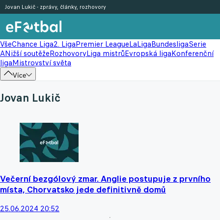
Jovan Lukič - zprávy, články, rozhovory
Vše
Chance Liga
2. Liga
Premier League
LaLiga
Bundesliga
Serie
A
Nižší soutěže
Rozhovory
Liga mistrů
Evropská liga
Konferenční
liga
Mistrovství světa
Více
Jovan Lukič
Večerní bezgólový zmar. Anglie postupuje z prvního
místa, Chorvatsko jede definitivně domů
25.06.2024 20:52