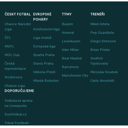
ČESKÝ FOTBAL
EVROPSKÉ
TÝMY
TRENÉŘI
POHÁRY
Chance Národní
Bayern
Mikel Arteta
Liga
Konferenční liga
Arsenal
Pep Guardiola
ČFL
Liga mistrů
Leverkusen
Diego Simeone
MSFL
Evropská liga
Inter Milan
Brian Priske
MOL Cup
Sparta Praha
Real Madrid
Jindřich
Česká
Slavia Praha
Trpišovský
Barcelona
reprezentace
Viktoria Plzeň
Miroslav Koubek
Manchester City
Rozhovory
Mladá Boleslav
Carlo Ancelotti
Chance Liga
DOPORUČUJEME
Fotbalové zprávy
na Livesportu
Eurofotbal.cz
Tribal Football -