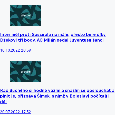
Inter měl proti Sassuolu na mále, přesto bere díky
Džekovi tři body. AC Milán nedal Juventusu šanci
10.10.2022 20:58
Rad Suchého si hodně vážím a snažím se poslouchat a
plnit je, přiznává Šimek, s nímž v Boleslavi počítají i
dál
20.07.2022 17:52