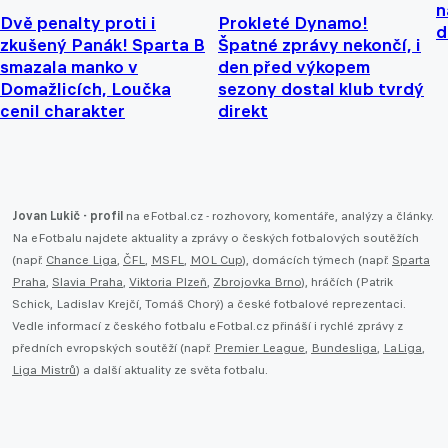
n
Dvě penalty proti i
Prokleté Dynamo!
d
zkušený Panák! Sparta B
Špatné zprávy nekončí, i
smazala manko v
den před výkopem
Domažlicích, Loučka
sezony dostal klub tvrdý
cenil charakter
direkt
Jovan Lukič - profil
na eFotbal.cz - rozhovory, komentáře, analýzy a články.
Na eFotbalu najdete aktuality a zprávy o českých fotbalových soutěžích
(např.
Chance Liga
,
ČFL
,
MSFL
,
MOL Cup
), domácích týmech (např.
Sparta
Praha
,
Slavia Praha
,
Viktoria Plzeň
,
Zbrojovka Brno
), hráčích (Patrik
Schick, Ladislav Krejčí, Tomáš Chorý) a české fotbalové reprezentaci.
Vedle informací z českého fotbalu eFotbal.cz přináší i rychlé zprávy z
předních evropských soutěží (např.
Premier League
,
Bundesliga
,
LaLiga
,
Liga Mistrů
) a další aktuality ze světa fotbalu.