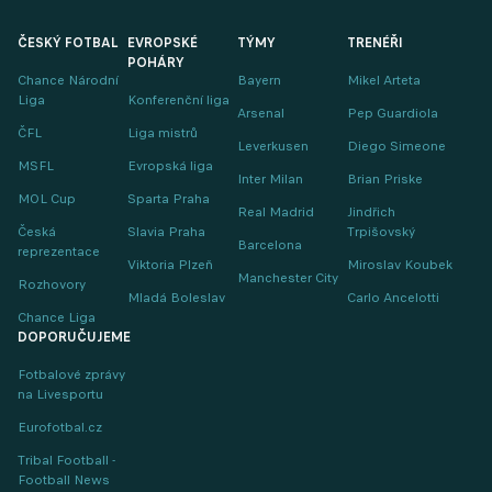
ČESKÝ FOTBAL
EVROPSKÉ
TÝMY
TRENÉŘI
POHÁRY
Chance Národní
Bayern
Mikel Arteta
Liga
Konferenční liga
Arsenal
Pep Guardiola
ČFL
Liga mistrů
Leverkusen
Diego Simeone
MSFL
Evropská liga
Inter Milan
Brian Priske
MOL Cup
Sparta Praha
Real Madrid
Jindřich
Česká
Slavia Praha
Trpišovský
Barcelona
reprezentace
Viktoria Plzeň
Miroslav Koubek
Manchester City
Rozhovory
Mladá Boleslav
Carlo Ancelotti
Chance Liga
DOPORUČUJEME
Fotbalové zprávy
na Livesportu
Eurofotbal.cz
Tribal Football -
Football News