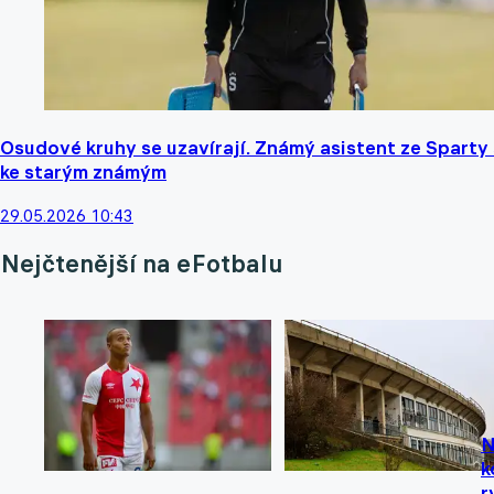
Osudové kruhy se uzavírají. Známý asistent ze Sparty 
ke starým známým
29.05.2026 10:43
Nejčtenější na eFotbalu
N
k
r