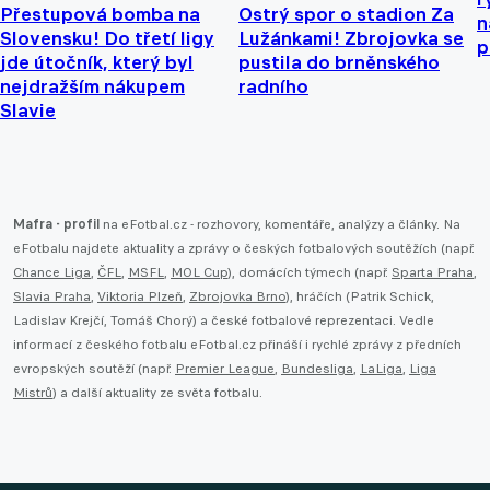
Přestupová bomba na
Ostrý spor o stadion Za
n
Slovensku! Do třetí ligy
Lužánkami! Zbrojovka se
p
jde útočník, který byl
pustila do brněnského
nejdražším nákupem
radního
Slavie
Mafra - profil
na eFotbal.cz - rozhovory, komentáře, analýzy a články. Na
eFotbalu najdete aktuality a zprávy o českých fotbalových soutěžích (např.
Chance Liga
,
ČFL
,
MSFL
,
MOL Cup
), domácích týmech (např.
Sparta Praha
,
Slavia Praha
,
Viktoria Plzeň
,
Zbrojovka Brno
), hráčích (Patrik Schick,
Ladislav Krejčí, Tomáš Chorý) a české fotbalové reprezentaci. Vedle
informací z českého fotbalu eFotbal.cz přináší i rychlé zprávy z předních
evropských soutěží (např.
Premier League
,
Bundesliga
,
LaLiga
,
Liga
Mistrů
) a další aktuality ze světa fotbalu.