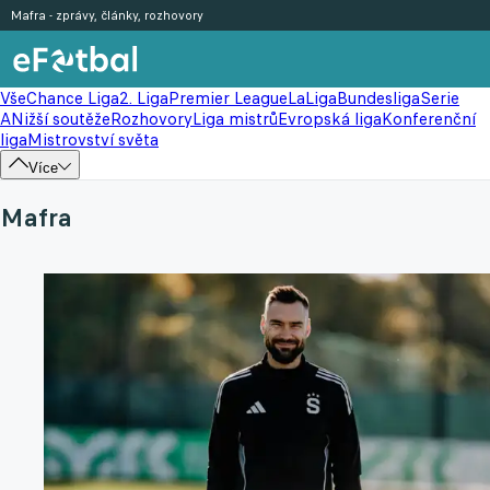
Mafra - zprávy, články, rozhovory
Vše
Chance Liga
2. Liga
Premier League
LaLiga
Bundesliga
Serie
A
Nižší soutěže
Rozhovory
Liga mistrů
Evropská liga
Konferenční
liga
Mistrovství světa
Více
Mafra