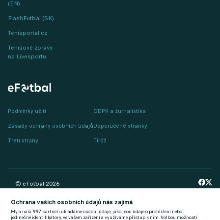
(EN)
FlashFutbal (SK)
Tenisportal.cz
Tenisové zprávy
na Livesportu
Podmínky užití
GDPR a žurnalistika
Zásady ochrany osobních údajů
Doporučené stránky
Třetí strany
Tiráž
© eFotbal
2026
Ochrana vašich osobních údajů nás zajímá
My a naši
997
partneři ukládáme osobní údaje, jako jsou údaje o prohlížení nebo
jedinečné identifikátory, ve vašem zařízení a využíváme přístup k nim. Volbou možnosti