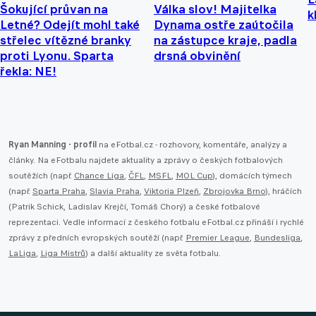
Šokující průvan na
Válka slov! Majitelka
k
Letné? Odejít mohl také
Dynama ostře zaútočila
střelec vítězné branky
na zástupce kraje, padla
proti Lyonu. Sparta
drsná obvinění
řekla: NE!
Ryan Manning - profil
na eFotbal.cz - rozhovory, komentáře, analýzy a
články. Na eFotbalu najdete aktuality a zprávy o českých fotbalových
soutěžích (např.
Chance Liga
,
ČFL
,
MSFL
,
MOL Cup
), domácích týmech
(např.
Sparta Praha
,
Slavia Praha
,
Viktoria Plzeň
,
Zbrojovka Brno
), hráčích
(Patrik Schick, Ladislav Krejčí, Tomáš Chorý) a české fotbalové
reprezentaci. Vedle informací z českého fotbalu eFotbal.cz přináší i rychlé
zprávy z předních evropských soutěží (např.
Premier League
,
Bundesliga
,
LaLiga
,
Liga Mistrů
) a další aktuality ze světa fotbalu.