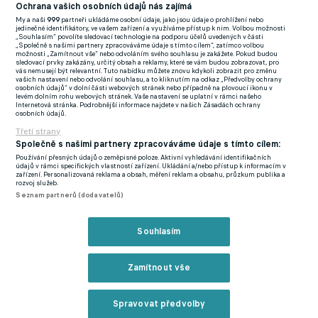
(EN)
Ochrana vašich osobních údajů nás zajímá
My a naši
999
partneři ukládáme osobní údaje, jako jsou údaje o prohlížení nebo
FlashFutbal (SK)
jedinečné identifikátory, ve vašem zařízení a využíváme přístup k nim. Volbou možnosti
„Souhlasím“ povolíte sledovací technologie na podporu účelů uvedených v části
„Společně s našimi partnery zpracováváme údaje s tímto cílem“, zatímco volbou
Tenisportal.cz
možnosti „Zamítnout vše“ nebo odvoláním svého souhlasu je zakážete. Pokud budou
sledovací prvky zakázány, určitý obsah a reklamy, které se vám budou zobrazovat, pro
Tenisové zprávy
vás nemusejí být relevantní. Tuto nabídku můžete znovu kdykoli zobrazit pro změnu
vašich nastavení nebo odvolání souhlasu, a to kliknutím na odkaz „Předvolby ochrany
na Livesportu
osobních údajů“ v dolní části webových stránek nebo případně na plovoucí ikonu v
levém dolním rohu webových stránek. Vaše nastavení se uplatní v rámci našeho
Internetová stránka. Podrobnější informace najdete v našich Zásadách ochrany
osobních údajů.
Třetí strany
Společně s našimi partnery zpracováváme údaje s tímto cílem:
Používání přesných údajů o zeměpisné poloze. Aktivní vyhledávání identifikačních
Podmínky užití
GDPR a žurnalistika
údajů v rámci specifických vlastností zařízení. Ukládání a/nebo přístup k informacím v
zařízení. Personalizovaná reklama a obsah, měření reklam a obsahu, průzkum publika a
Zásady ochrany osobních údajů
Doporučené stránky
rozvoj služeb.
Seznam partnerů (dodavatelů)
Třetí strany
Tiráž
Souhlasím
© eFotbal
2026
Zamítnout vše
Spravovat předvolby