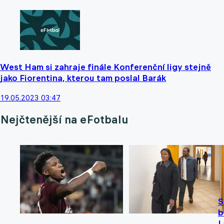
West Ham si zahraje finále Konferenční ligy stejně
jako Fiorentina, kterou tam poslal Barák
19.05.2023 03:47
Nejčtenější na eFotbalu
S
b
L