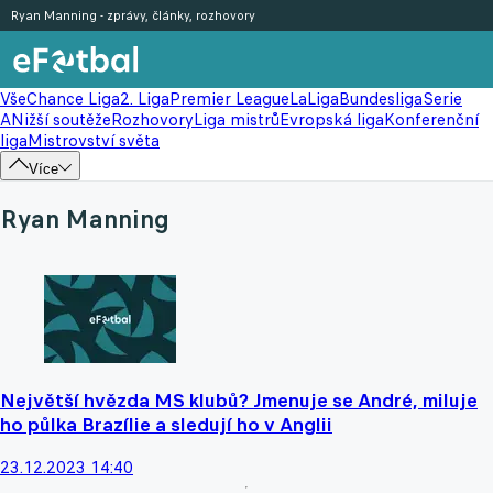
Ryan Manning - zprávy, články, rozhovory
Vše
Chance Liga
2. Liga
Premier League
LaLiga
Bundesliga
Serie
A
Nižší soutěže
Rozhovory
Liga mistrů
Evropská liga
Konferenční
liga
Mistrovství světa
Více
Ryan Manning
Největší hvězda MS klubů? Jmenuje se André, miluje
ho půlka Brazílie a sledují ho v Anglii
23.12.2023 14:40