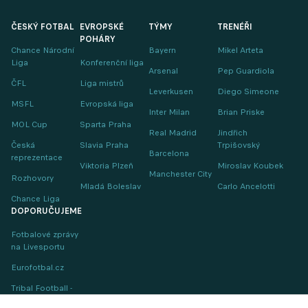
ČESKÝ FOTBAL
EVROPSKÉ
TÝMY
TRENÉŘI
POHÁRY
Chance Národní
Bayern
Mikel Arteta
Liga
Konferenční liga
Arsenal
Pep Guardiola
ČFL
Liga mistrů
Leverkusen
Diego Simeone
MSFL
Evropská liga
Inter Milan
Brian Priske
MOL Cup
Sparta Praha
Real Madrid
Jindřich
Česká
Slavia Praha
Trpišovský
Barcelona
reprezentace
Viktoria Plzeň
Miroslav Koubek
Manchester City
Rozhovory
Mladá Boleslav
Carlo Ancelotti
Chance Liga
DOPORUČUJEME
Fotbalové zprávy
na Livesportu
Eurofotbal.cz
Tribal Football -
Football News