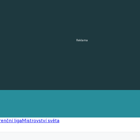
Reklama
enční liga
Mistrovství světa