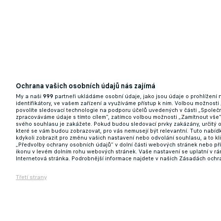
Ochrana vašich osobních údajů nás zajímá
My a naši
999
partneři ukládáme osobní údaje, jako jsou údaje o prohlížení
identifikátory, ve vašem zařízení a využíváme přístup k nim. Volbou možnosti
povolíte sledovací technologie na podporu účelů uvedených v části „Společn
zpracováváme údaje s tímto cílem“, zatímco volbou možnosti „Zamítnout vše
svého souhlasu je zakážete. Pokud budou sledovací prvky zakázány, určitý 
které se vám budou zobrazovat, pro vás nemusejí být relevantní. Tuto nabí
kdykoli zobrazit pro změnu vašich nastavení nebo odvolání souhlasu, a to k
„Předvolby ochrany osobních údajů“ v dolní části webových stránek nebo př
ikonu v levém dolním rohu webových stránek. Vaše nastavení se uplatní v r
Internetová stránka. Podrobnější informace najdete v našich Zásadách ochr
Třetí strany