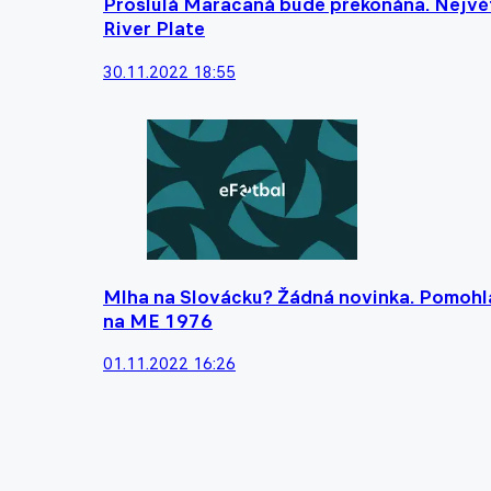
Proslulá Maracaná bude překonána. Největ
River Plate
30.11.2022 18:55
Mlha na Slovácku? Žádná novinka. Pomohla 
na ME 1976
01.11.2022 16:26