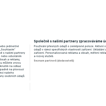
Společně s našimi partnery zpracováváme úd
 nebo jedinečné
Používání přesných údajů o zeměpisné poloze. Aktivní v
 „Souhlasím“
údajů v rámci specifických vlastností zařízení. Ukládání 
ě s našimi partnery
zařízení. Personalizovaná reklama a obsah, měření rek
“ nebo odvoláním
a rozvoj služeb.
obsah a reklamy,
Seznam partnerů (dodavatelů)
dku můžete znovu
liknutím na odkaz
ípadně na plovoucí
ámci našeho
any osobních údajů.