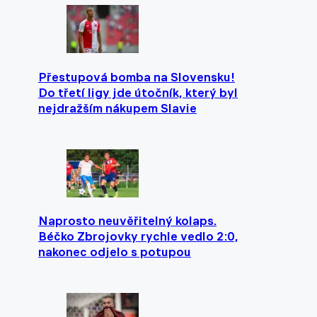
Přestupová bomba na Slovensku!
Do třetí ligy jde útočník, který byl
nejdražším nákupem Slavie
Naprosto neuvěřitelný kolaps.
Béčko Zbrojovky rychle vedlo 2:0,
nakonec odjelo s potupou