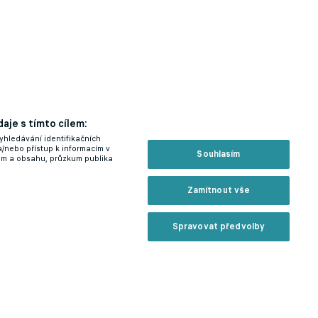
aje s tímto cílem:
yhledávání identifikačních
a/nebo přístup k informacím v
Souhlasím
lam a obsahu, průzkum publika
Zamítnout vše
Spravovat předvolby