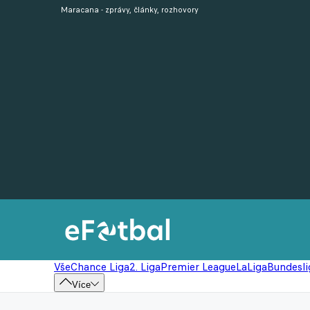
Maracana - zprávy, články, rozhovory
Vše
Chance Liga
2. Liga
Premier League
LaLiga
Bundesli
Více