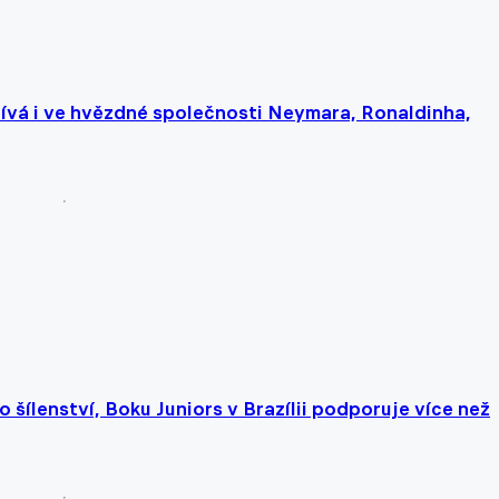
ívá i ve hvězdné společnosti Neymara, Ronaldinha,
 šílenství, Boku Juniors v Brazílii podporuje více než