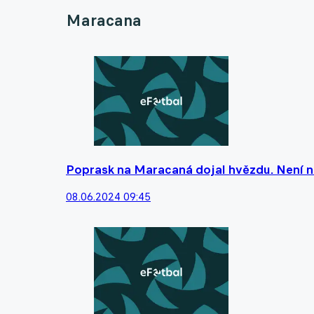
Maracana
Poprask na Maracaná dojal hvězdu. Není ni
08.06.2024 09:45