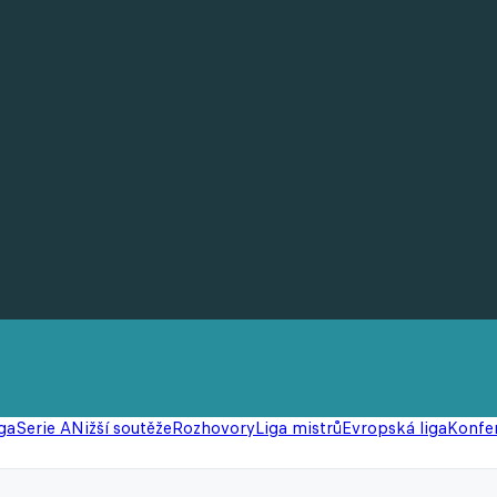
ga
Serie A
Nižší soutěže
Rozhovory
Liga mistrů
Evropská liga
Konfer