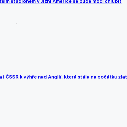
ším stadionem v Jižní Americe se bude moci chlubit
i ČSSR k výhře nad Anglií, která stála na počátku zla