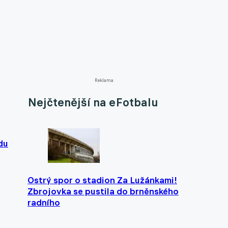
Reklama
Nejčtenější na eFotbalu
du
Ostrý spor o stadion Za Lužánkami!
Zbrojovka se pustila do brněnského
radního