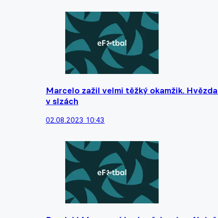
Marcelo zažil velmi těžký okamžik. Hvězda
v slzách
02.08.2023 10:43