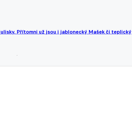
Julisky. Přítomni už jsou i jablonecký Mašek či teplický
 Kromě Šulce míří do Jablonce i opora Jihlavy a tento