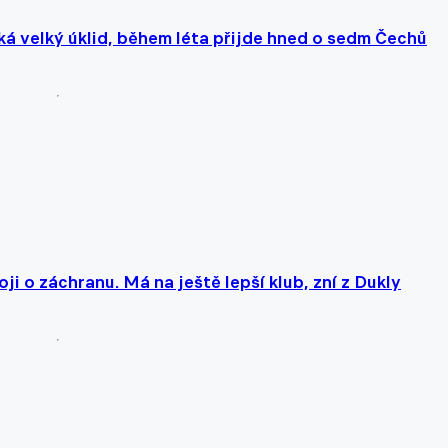
á velký úklid, během léta přijde hned o sedm Čechů
i o záchranu. Má na ještě lepší klub, zní z Dukly