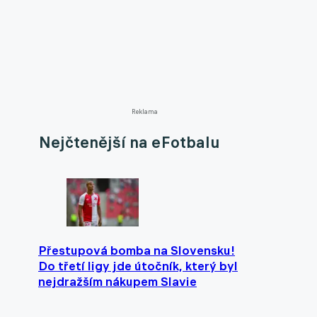
Reklama
Nejčtenější na eFotbalu
Přestupová bomba na Slovensku!
Do třetí ligy jde útočník, který byl
nejdražším nákupem Slavie