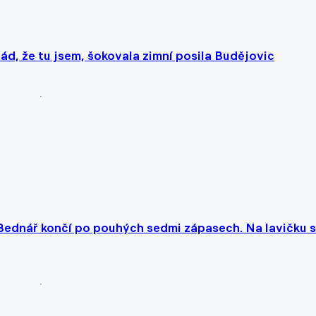
ád, že tu jsem, šokovala zimní posila Budějovic
 Bednář končí po pouhých sedmi zápasech. Na lavičku 