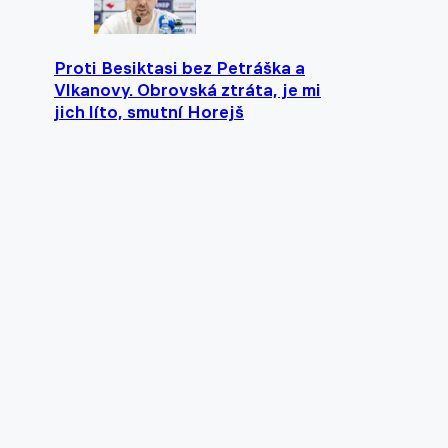
Proti Besiktasi bez Petráška a
Vlkanovy. Obrovská ztráta, je mi
jich líto, smutní Horejš