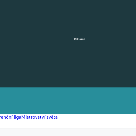
Reklama
enční liga
Mistrovství světa