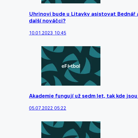
Uhrinovi bude u Litavky asistovat Bednář 
další nováčci?
10.01.2023 10:45
Akademie fungují už sedm let, tak kde jsou 
05.07.2022 05:22