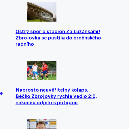
Ostrý spor o stadion Za Lužánkami!
Zbrojovka se pustila do brněnského
radního
Naprosto neuvěřitelný kolaps.
se
Béčko Zbrojovky rychle vedlo 2:0,
nakonec odjelo s potupou