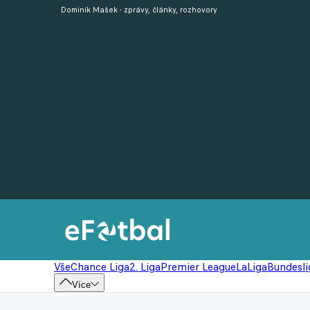
Dominik Mašek - zprávy, články, rozhovory
Vše
Chance Liga
2. Liga
Premier League
LaLiga
Bundesli
Více