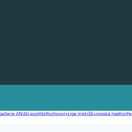
ga
Serie A
Nižší soutěže
Rozhovory
Liga mistrů
Evropská liga
Konfer