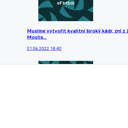
Musíme vytvořit kvalitní široký kádr, zní z 
Moulis...
21.06.2022 18:40
Kadlec se na Střelnici potká s Chramostou.
německý gólman...
21.06.2022 13:40