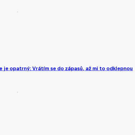
e je opatrný: Vrátím se do zápasů, až mi to odklepnou