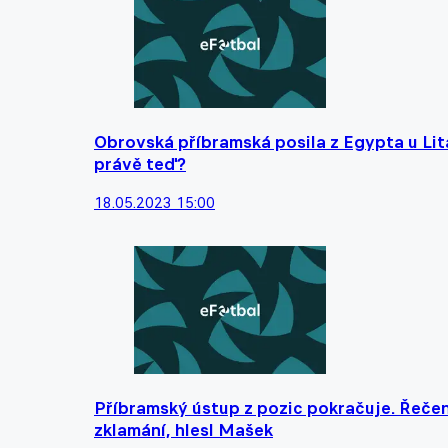
Obrovská příbramská posila z Egypta u Lita
právě teď?
18.05.2023 15:00
Příbramský ústup z pozic pokračuje. Řečen
zklamání, hlesl Mašek