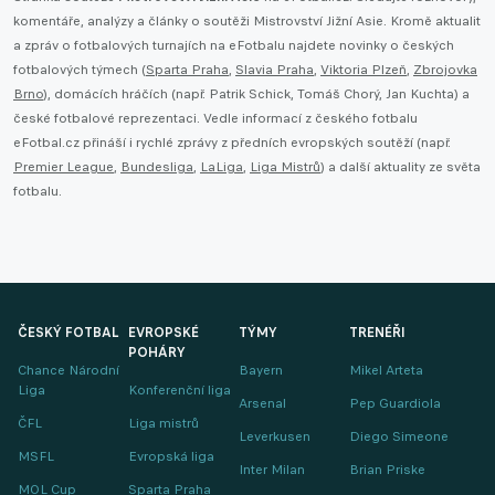
komentáře, analýzy a články o soutěži Mistrovství Jižní Asie. Kromě aktualit
a zpráv o fotbalových turnajích na eFotbalu najdete novinky o českých
fotbalových týmech (
Sparta Praha
,
Slavia Praha
,
Viktoria Plzeň
,
Zbrojovka
Brno
), domácích hráčích (např. Patrik Schick, Tomáš Chorý, Jan Kuchta) a
české fotbalové reprezentaci. Vedle informací z českého fotbalu
eFotbal.cz přináší i rychlé zprávy z předních evropských soutěží (např.
Premier League
,
Bundesliga
,
LaLiga
,
Liga Mistrů
) a další aktuality ze světa
fotbalu.
ČESKÝ FOTBAL
EVROPSKÉ
TÝMY
TRENÉŘI
POHÁRY
Chance Národní
Bayern
Mikel Arteta
Liga
Konferenční liga
Arsenal
Pep Guardiola
ČFL
Liga mistrů
Leverkusen
Diego Simeone
MSFL
Evropská liga
Inter Milan
Brian Priske
MOL Cup
Sparta Praha