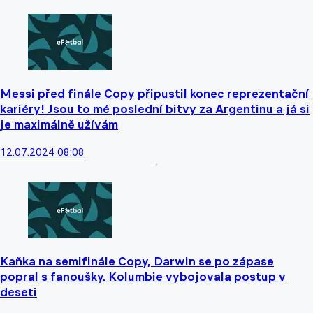
Messi před finále Copy připustil konec reprezentační
kariéry! Jsou to mé poslední bitvy za Argentinu a já si
je maximálně užívám
12.07.2024 08:08
Kaňka na semifinále Copy, Darwin se po zápase
popral s fanoušky. Kolumbie vybojovala postup v
deseti