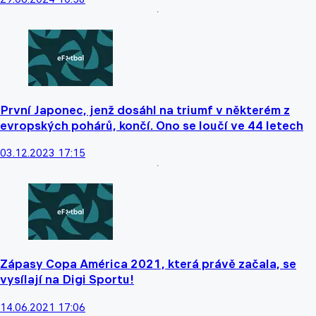
První Japonec, jenž dosáhl na triumf v některém z
evropských pohárů, končí. Ono se loučí ve 44 letech
03.12.2023 17:15
Zápasy Copa América 2021, která právě začala, se
vysílají na Digi Sportu!
14.06.2021 17:06