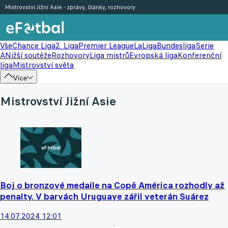
Mistrovství Jižní Asie - zprávy, články, rozhovory
Vše
Chance Liga
2. Liga
Premier League
LaLiga
Bundesliga
Serie
A
Nižší soutěže
Rozhovory
Liga mistrů
Evropská liga
Konferenční
liga
Mistrovství světa
Více
Mistrovství Jižní Asie
Boj o bronzové medaile na Copě América rozhodly až
penalty. V barvách Uruguaye zářil veterán Suárez
14.07.2024 12:01