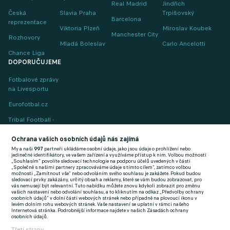
Real Madrid
Jindřich
Česká
Slavia Praha
Trpišovský
Barcelona
reprezentace
Viktoria Plzeň
Miroslav Koubek
Manchester City
Rozhovory
Mladá Boleslav
Carlo Ancelotti
Chance Liga
DOPORUČUJEME
Fotbalové zprávy
na Livesportu
Eurofotbal.cz
Tribal Football -
Football News
(EN)
Ochrana vašich osobních údajů nás zajímá
My a naši
997
partneři ukládáme osobní údaje, jako jsou údaje o prohlížení nebo
FlashFutbal (SK)
jedinečné identifikátory, ve vašem zařízení a využíváme přístup k nim. Volbou možnosti
„Souhlasím“ povolíte sledovací technologie na podporu účelů uvedených v části
„Společně s našimi partnery zpracováváme údaje s tímto cílem“, zatímco volbou
Tenisportal.cz
možnosti „Zamítnout vše“ nebo odvoláním svého souhlasu je zakážete. Pokud budou
sledovací prvky zakázány, určitý obsah a reklamy, které se vám budou zobrazovat, pro
Tenisové zprávy
vás nemusejí být relevantní. Tuto nabídku můžete znovu kdykoli zobrazit pro změnu
vašich nastavení nebo odvolání souhlasu, a to kliknutím na odkaz „Předvolby ochrany
na Livesportu
osobních údajů“ v dolní části webových stránek nebo případně na plovoucí ikonu v
levém dolním rohu webových stránek. Vaše nastavení se uplatní v rámci našeho
Internetová stránka. Podrobnější informace najdete v našich Zásadách ochrany
osobních údajů.
Třetí strany