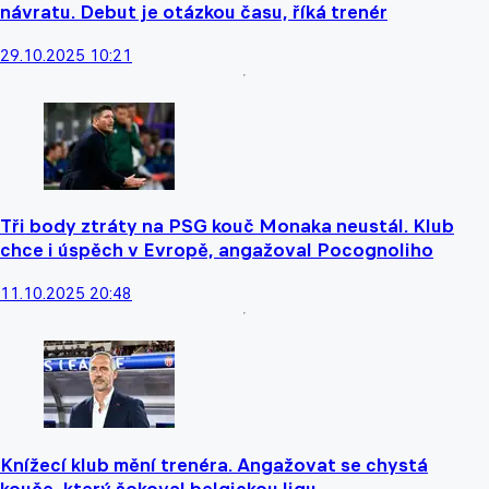
návratu. Debut je otázkou času, říká trenér
29.10.2025 10:21
Tři body ztráty na PSG kouč Monaka neustál. Klub
chce i úspěch v Evropě, angažoval Pocognoliho
11.10.2025 20:48
Knížecí klub mění trenéra. Angažovat se chystá
kouče, který šokoval belgickou ligu