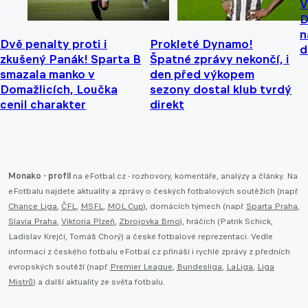
V
D
n
Dvě penalty proti i
Prokleté Dynamo!
d
zkušený Panák! Sparta B
Špatné zprávy nekončí, i
smazala manko v
den před výkopem
Domažlicích, Loučka
sezony dostal klub tvrdý
cenil charakter
direkt
Monako - profil
na eFotbal.cz - rozhovory, komentáře, analýzy a články. Na
eFotbalu najdete aktuality a zprávy o českých fotbalových soutěžích (např.
Chance Liga
,
ČFL
,
MSFL
,
MOL Cup
), domácích týmech (např.
Sparta Praha
,
Slavia Praha
,
Viktoria Plzeň
,
Zbrojovka Brno
), hráčích (Patrik Schick,
Ladislav Krejčí, Tomáš Chorý) a české fotbalové reprezentaci. Vedle
informací z českého fotbalu eFotbal.cz přináší i rychlé zprávy z předních
evropských soutěží (např.
Premier League
,
Bundesliga
,
LaLiga
,
Liga
Mistrů
) a další aktuality ze světa fotbalu.