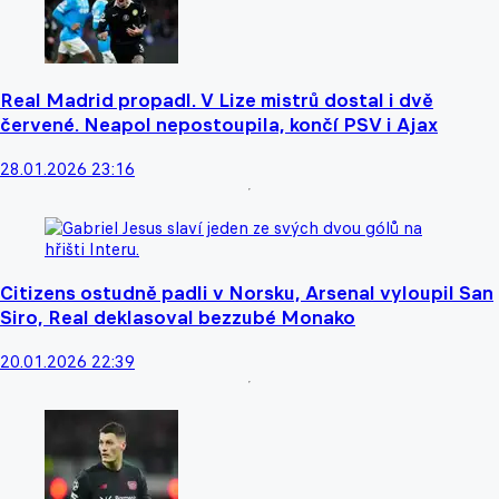
Real Madrid propadl. V Lize mistrů dostal i dvě
červené. Neapol nepostoupila, končí PSV i Ajax
28.01.2026 23:16
Citizens ostudně padli v Norsku, Arsenal vyloupil San
Siro, Real deklasoval bezzubé Monako
20.01.2026 22:39