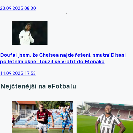
23.09.2025 08:30
Doufal jsem, že Chelsea najde řešení, smutní Disasi
po letním okně. Toužil se vrátit do Monaka
11.09.2025 17:53
Nejčtenější na eFotbalu