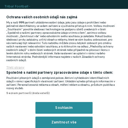
Tribal Football -
Football News
(EN)
Ochrana vašich osobních údajů nás zajímá
My a naši
999
partneři ukládáme osobní údaje, jako jsou údaje o prohlížení nebo
FlashFutbal (SK)
jedinečné identifikátory, ve vašem zařízení a využíváme přístup k nim. Volbou možnosti
„Souhlasím“ povolíte sledovací technologie na podporu účelů uvedených v části
„Společně s našimi partnery zpracováváme údaje s tímto cílem“, zatímco volbou
Tenisportal.cz
možnosti „Zamítnout vše“ nebo odvoláním svého souhlasu je zakážete. Pokud budou
sledovací prvky zakázány, určitý obsah a reklamy, které se vám budou zobrazovat, pro
Tenisové zprávy
vás nemusejí být relevantní. Tuto nabídku můžete znovu kdykoli zobrazit pro změnu
vašich nastavení nebo odvolání souhlasu, a to kliknutím na odkaz „Předvolby ochrany
na Livesportu
osobních údajů“ v dolní části webových stránek nebo případně na plovoucí ikonu v
levém dolním rohu webových stránek. Vaše nastavení se uplatní v rámci našeho
Internetová stránka. Podrobnější informace najdete v našich Zásadách ochrany
osobních údajů.
Třetí strany
Společně s našimi partnery zpracováváme údaje s tímto cílem:
Používání přesných údajů o zeměpisné poloze. Aktivní vyhledávání identifikačních
Podmínky užití
GDPR a žurnalistika
údajů v rámci specifických vlastností zařízení. Ukládání a/nebo přístup k informacím v
zařízení. Personalizovaná reklama a obsah, měření reklam a obsahu, průzkum publika a
Zásady ochrany osobních údajů
Doporučené stránky
rozvoj služeb.
Seznam partnerů (dodavatelů)
Třetí strany
Tiráž
Souhlasím
© eFotbal
2026
Zamítnout vše