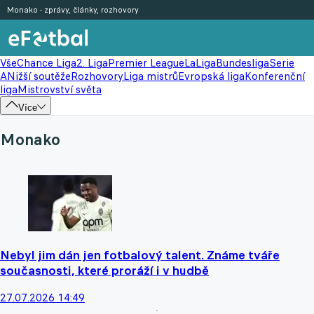
Monako - zprávy, články, rozhovory
Vše
Chance Liga
2. Liga
Premier League
LaLiga
Bundesliga
Serie
A
Nižší soutěže
Rozhovory
Liga mistrů
Evropská liga
Konferenční
liga
Mistrovství světa
Více
Monako
Nebyl jim dán jen fotbalový talent. Známe tváře
současnosti, které proráží i v hudbě
27.07.2026 14:49