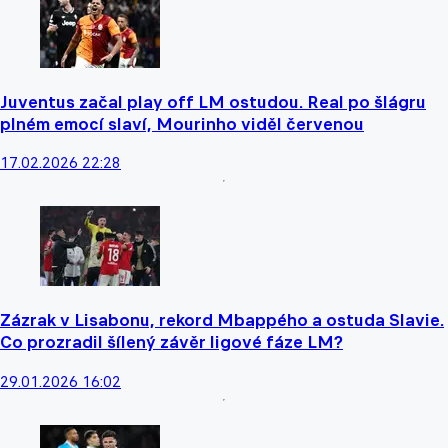
Juventus začal play off LM ostudou. Real po šlágru
plném emocí slaví, Mourinho viděl červenou
17.02.2026 22:28
Zázrak v Lisabonu, rekord Mbappého a ostuda Slavie.
Co prozradil šílený závěr ligové fáze LM?
29.01.2026 16:02