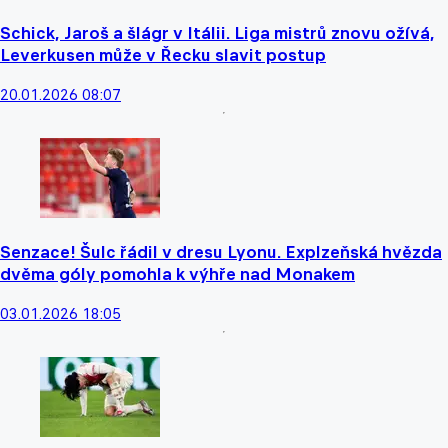
Schick, Jaroš a šlágr v Itálii. Liga mistrů znovu ožívá,
Leverkusen může v Řecku slavit postup
20.01.2026 08:07
Senzace! Šulc řádil v dresu Lyonu. Explzeňská hvězda
dvěma góly pomohla k výhře nad Monakem
03.01.2026 18:05