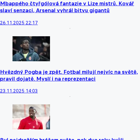
Mbappého čtyřgólová fantazie v Lize mistrů. Kovář
slaví senzaci, Arsenal vyhrál bitvu gigantů
26.11.2025 22:17
Hvězdný Pogba je zpět. Fotbal milují nejvíc na světě,
pravil dojatě. Myslí i na reprezentaci
23.11.2025 14:03
Byl nejdražším hráčem světa, pak dva roky kvůli