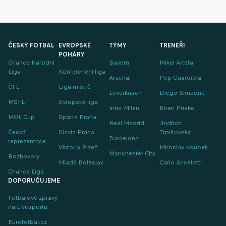
ČESKÝ FOTBAL
EVROPSKÉ
TÝMY
TRENÉŘI
POHÁRY
Chance Národní
Bayern
Mikel Arteta
Liga
Konferenční liga
Arsenal
Pep Guardiola
ČFL
Liga mistrů
Leverkusen
Diego Simeone
MSFL
Evropská liga
Inter Milan
Brian Priske
MOL Cup
Sparta Praha
Real Madrid
Jindřich
Česká
Slavia Praha
Trpišovský
Barcelona
reprezentace
Viktoria Plzeň
Miroslav Koubek
Manchester City
Rozhovory
Mladá Boleslav
Carlo Ancelotti
Chance Liga
DOPORUČUJEME
Fotbalové zprávy
na Livesportu
Eurofotbal.cz