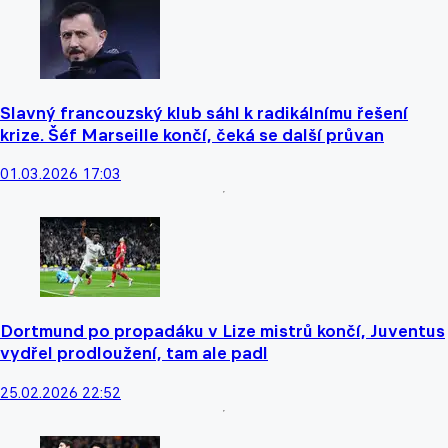
Slavný francouzský klub sáhl k radikálnímu řešení
krize. Šéf Marseille končí, čeká se další průvan
01.03.2026 17:03
Dortmund po propadáku v Lize mistrů končí, Juventus
vydřel prodloužení, tam ale padl
25.02.2026 22:52