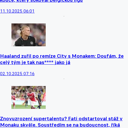
11.10.2025 06:01
Haaland zuřil po remíze City s Monakem: Doufám, že
celý tým je tak nas**** jako já
02.10.2025 07:16
Znovuzrození supertalentu? Fati odstartoval stáž v
Monaku skvěle. Soustředím se na budoucnost, říká