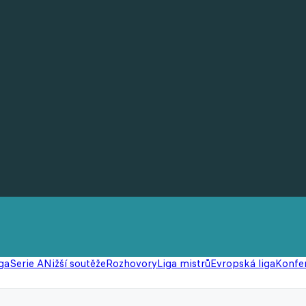
ga
Serie A
Nižší soutěže
Rozhovory
Liga mistrů
Evropská liga
Konfer