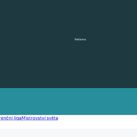
Reklama
enční liga
Mistrovství světa