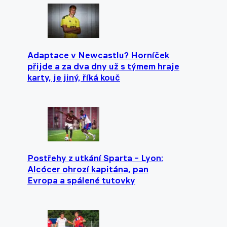
Adaptace v Newcastlu? Horníček
přijde a za dva dny už s týmem hraje
karty, je jiný, říká kouč
Postřehy z utkání Sparta – Lyon:
Alcócer ohrozí kapitána, pan
Evropa a spálené tutovky