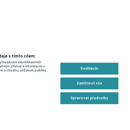
aje s tímto cílem:
yhledávání identifikačních
a/nebo přístup k informacím v
Souhlasím
lam a obsahu, průzkum publika
Zamítnout vše
Spravovat předvolby