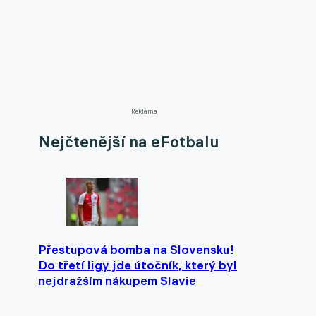
Reklama
Nejčtenější na eFotbalu
Přestupová bomba na Slovensku!
Do třetí ligy jde útočník, který byl
nejdražším nákupem Slavie