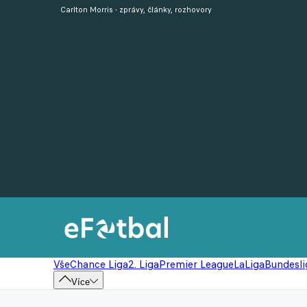
Carlton Morris - zprávy, články, rozhovory
Vše
Chance Liga
2. Liga
Premier League
LaLiga
Bundesli
Více