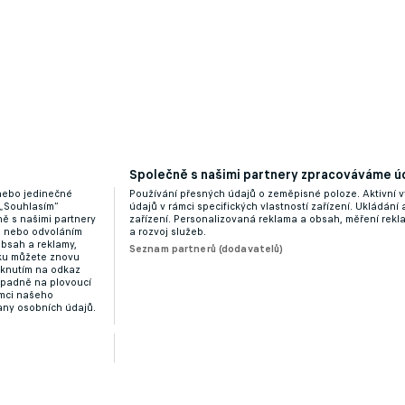
Společně s našimi partnery zpracováváme úd
 nebo jedinečné
Používání přesných údajů o zeměpisné poloze. Aktivní v
 „Souhlasím“
údajů v rámci specifických vlastností zařízení. Ukládání 
ě s našimi partnery
zařízení. Personalizovaná reklama a obsah, měření rek
“ nebo odvoláním
a rozvoj služeb.
obsah a reklamy,
Seznam partnerů (dodavatelů)
dku můžete znovu
liknutím na odkaz
ípadně na plovoucí
ámci našeho
any osobních údajů.