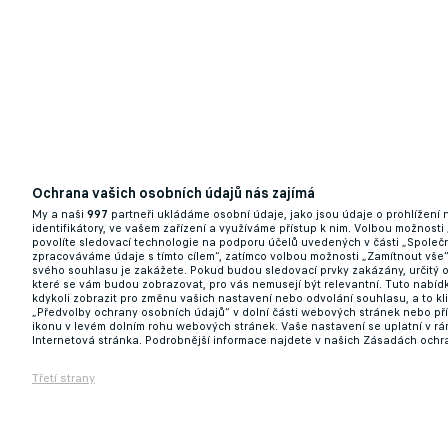
Ochrana vašich osobních údajů nás zajímá
My a naši
997
partneři ukládáme osobní údaje, jako jsou údaje o prohlížení
identifikátory, ve vašem zařízení a využíváme přístup k nim. Volbou možnosti
povolíte sledovací technologie na podporu účelů uvedených v části „Společn
zpracováváme údaje s tímto cílem“, zatímco volbou možnosti „Zamítnout vše
svého souhlasu je zakážete. Pokud budou sledovací prvky zakázány, určitý 
které se vám budou zobrazovat, pro vás nemusejí být relevantní. Tuto nabí
kdykoli zobrazit pro změnu vašich nastavení nebo odvolání souhlasu, a to k
„Předvolby ochrany osobních údajů“ v dolní části webových stránek nebo př
ikonu v levém dolním rohu webových stránek. Vaše nastavení se uplatní v r
Internetová stránka. Podrobnější informace najdete v našich Zásadách ochr
Třetí strany