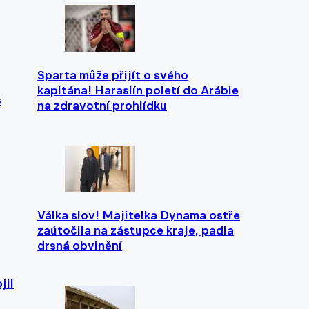
Sparta může přijít o svého
kapitána! Haraslín poletí do Arábie
s
na zdravotní prohlídku
Válka slov! Majitelka Dynama ostře
zaútočila na zástupce kraje, padla
drsná obvinění
jil