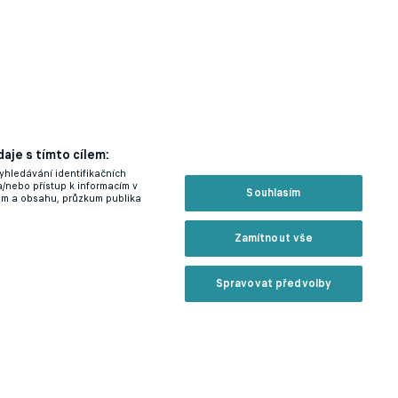
aje s tímto cílem:
yhledávání identifikačních
a/nebo přístup k informacím v
Souhlasím
lam a obsahu, průzkum publika
Zamítnout vše
Spravovat předvolby