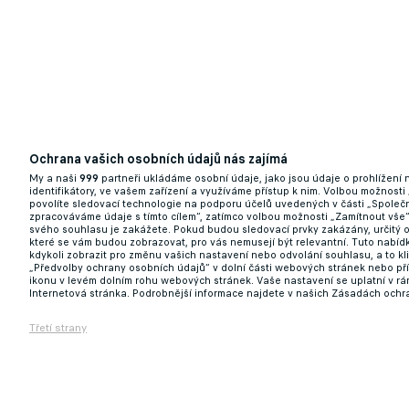
Ochrana vašich osobních údajů nás zajímá
My a naši
999
partneři ukládáme osobní údaje, jako jsou údaje o prohlížení
identifikátory, ve vašem zařízení a využíváme přístup k nim. Volbou možnosti
povolíte sledovací technologie na podporu účelů uvedených v části „Společn
zpracováváme údaje s tímto cílem“, zatímco volbou možnosti „Zamítnout vše
svého souhlasu je zakážete. Pokud budou sledovací prvky zakázány, určitý 
které se vám budou zobrazovat, pro vás nemusejí být relevantní. Tuto nabí
kdykoli zobrazit pro změnu vašich nastavení nebo odvolání souhlasu, a to k
„Předvolby ochrany osobních údajů“ v dolní části webových stránek nebo př
ikonu v levém dolním rohu webových stránek. Vaše nastavení se uplatní v r
Internetová stránka. Podrobnější informace najdete v našich Zásadách ochr
Třetí strany