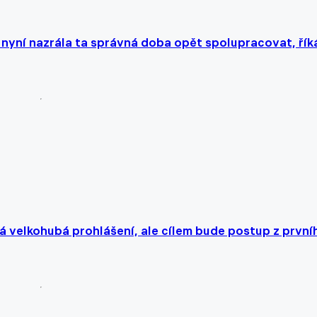
 nyní nazrála ta správná doba opět spolupracovat, řík
á velkohubá prohlášení, ale cílem bude postup z první