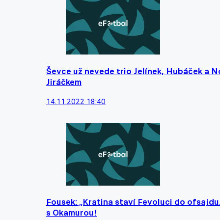
Ševce už nevede trio Jelínek, Hubáček a No
Jiráčkem
14.11.2022 18:40
Fousek: „Kratina staví Fevoluci do ofsajd
s Okamurou!