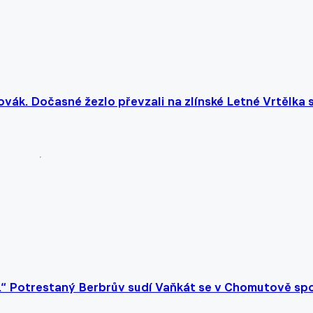
vák. Dočasné žezlo převzali na zlínské Letné Vrtělka 
u.“ Potrestaný Berbrův sudí Vaňkát se v Chomutově spo