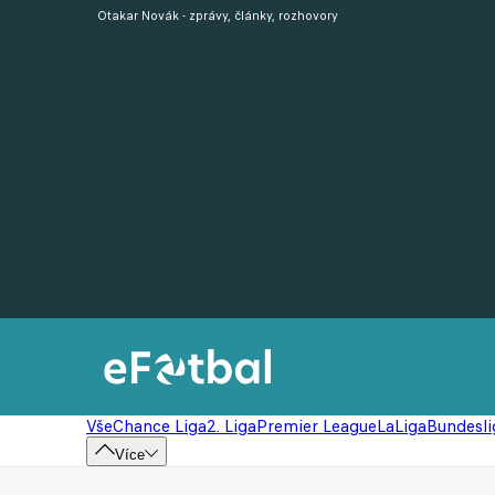
Otakar Novák - zprávy, články, rozhovory
Vše
Chance Liga
2. Liga
Premier League
LaLiga
Bundesli
Více