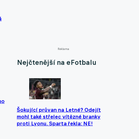
á
Reklama
Nejčtenější na eFotbalu
ho
Šokující průvan na Letné? Odejít
mohl také střelec vítězné branky
proti Lyonu. Sparta řekla: NE!