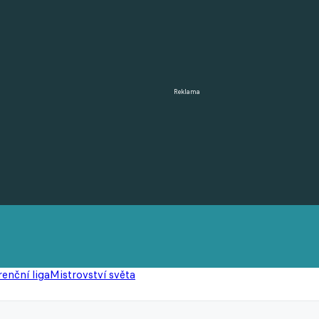
Reklama
enční liga
Mistrovství světa