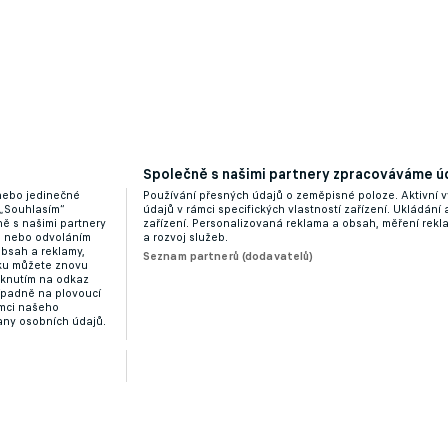
Společně s našimi partnery zpracováváme úd
 nebo jedinečné
Používání přesných údajů o zeměpisné poloze. Aktivní v
 „Souhlasím“
údajů v rámci specifických vlastností zařízení. Ukládání 
ě s našimi partnery
zařízení. Personalizovaná reklama a obsah, měření rek
“ nebo odvoláním
a rozvoj služeb.
obsah a reklamy,
Seznam partnerů (dodavatelů)
dku můžete znovu
liknutím na odkaz
ípadně na plovoucí
ámci našeho
any osobních údajů.