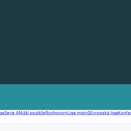
ga
Serie A
Nižší soutěže
Rozhovory
Liga mistrů
Evropská liga
Konfer