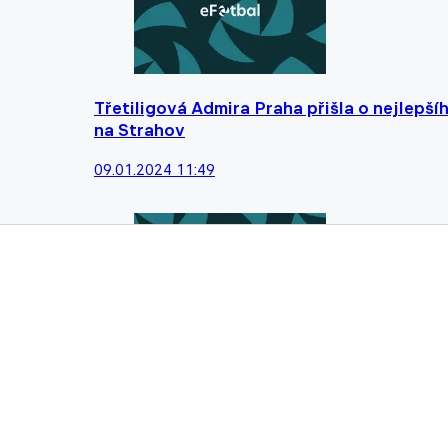
Třetiligová Admira Praha přišla o nejlepší
na Strahov
09.01.2024 11:49
Silvestrovská derby ovládla Sparta, nad ri
Matějovský
31.12.2023 12:45