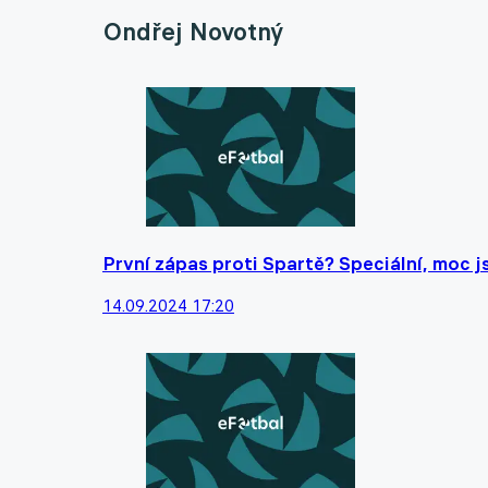
Ondřej Novotný
První zápas proti Spartě? Speciální, moc j
14.09.2024 17:20