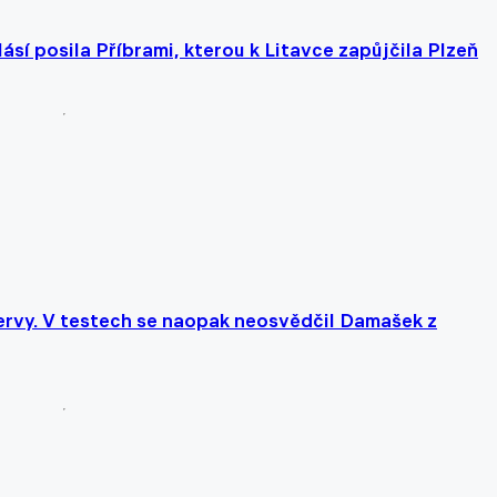
ásí posila Příbrami, kterou k Litavce zapůjčila Plzeň
zervy. V testech se naopak neosvědčil Damašek z