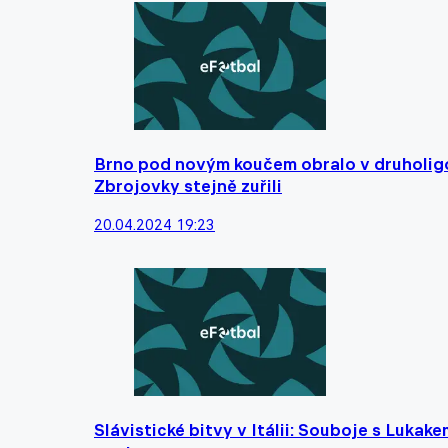
Brno pod novým koučem obralo v druholig
Zbrojovky stejně zuřili
20.04.2024 19:23
Slávistické bitvy v Itálii: Souboje s Lukak