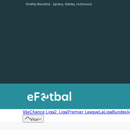
Ondřej Novotný - zprávy, články, rozhovory
Vše
Chance Liga
2. Liga
Premier League
LaLiga
Bundesli
Více