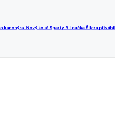
ho kanonýra. Nový kouč Sparty B Loučka Šilera přivábi
valy z Edenu vyhrála oba zápasy. Hattrickem se blýskl