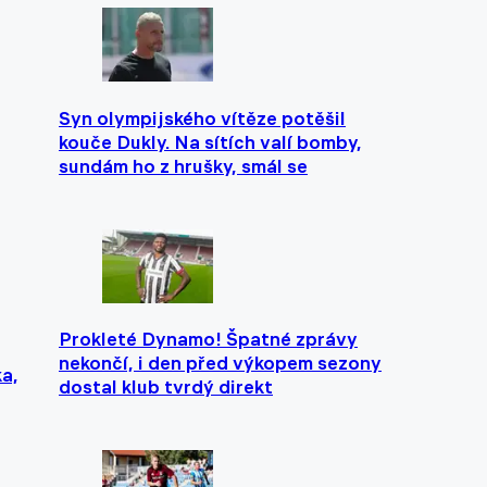
Syn olympijského vítěze potěšil
kouče Dukly. Na sítích valí bomby,
sundám ho z hrušky, smál se
Prokleté Dynamo! Špatné zprávy
nekončí, i den před výkopem sezony
a,
dostal klub tvrdý direkt