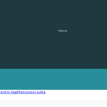
Reklama
enční liga
Mistrovství světa