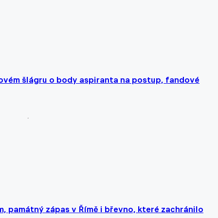
ovém šlágru o body aspiranta na postup, fandové
em, památný zápas v Římě i břevno, které zachránilo