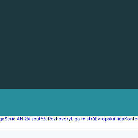
ga
Serie A
Nižší soutěže
Rozhovory
Liga mistrů
Evropská liga
Konfer