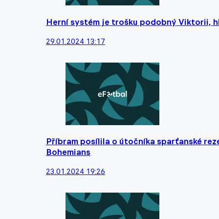
Herní systém je trošku podobný Viktorii, hl
29.01.2024 13:17
Příbram posílila o útočníka sparťanské re
Bohemians
23.01.2024 19:26