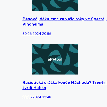
Pánové, děkujeme za vaše roky ve Spartě, z
Vindheima
30.06.2024 20:56
Rasistická urážka kouče Náchoda? Trenér N
tvrdí Hubka
03.05.2024 12:48