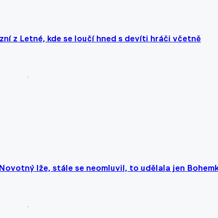
ní z Letné, kde se loučí hned s devíti hráči včetně
ovotný lže, stále se neomluvil, to udělala jen Bohemk