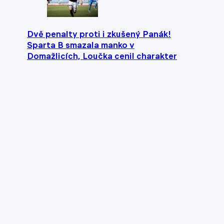
Dvě penalty proti i zkušený Panák!
Sparta B smazala manko v
Domažlicích, Loučka cenil charakter