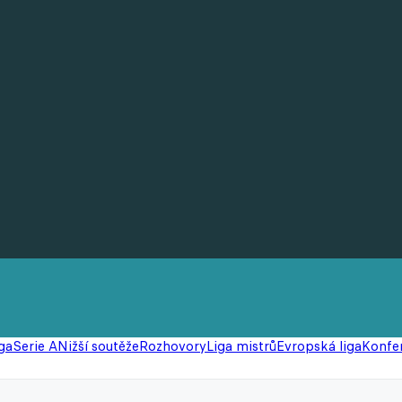
ga
Serie A
Nižší soutěže
Rozhovory
Liga mistrů
Evropská liga
Konfer