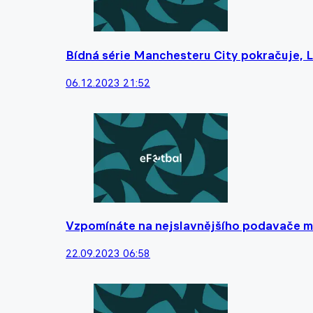
Bídná série Manchesteru City pokračuje, L
06.12.2023 21:52
Vzpomínáte na nejslavnějšího podavače mí
22.09.2023 06:58