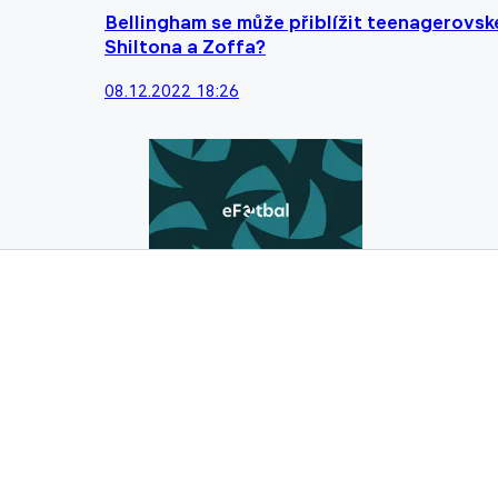
Bellingham se může přiblížit teenagerov
Shiltona a Zoffa?
08.12.2022 18:26
18 měsíců ve Slavii, 18 měsíců v Turíně a 
Piolimu
02.11.2022 12:05