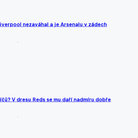
iverpool nezaváhal a je Arsenalu v zádech
čů? V dresu Reds se mu daří nadmíru dobře