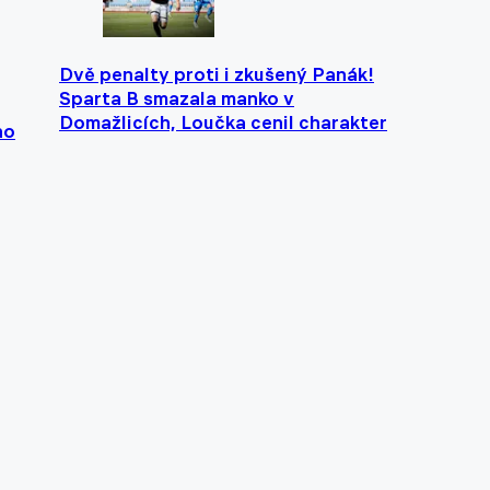
Dvě penalty proti i zkušený Panák!
Sparta B smazala manko v
Domažlicích, Loučka cenil charakter
ho