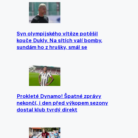
Syn olympijského vítěze potěšil
kouče Dukly. Na sítích valí bomby,
sundám ho z hrušky, smál se
Prokleté Dynamo! Špatné zprávy
nekončí, i den před výkopem sezony
dostal klub tvrdý direkt