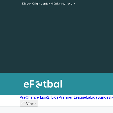
Divock Origi - zprávy, články, rozhovory
Vše
Chance Liga
2. Liga
Premier League
LaLiga
Bundesli
Více