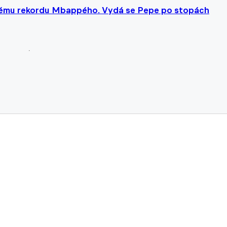
skému rekordu Mbappého. Vydá se Pepe po stopách
pak hurá na San Siro? Zima údajně padl do oka milánsk