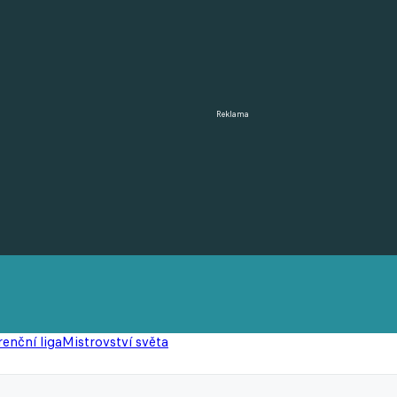
Reklama
enční liga
Mistrovství světa