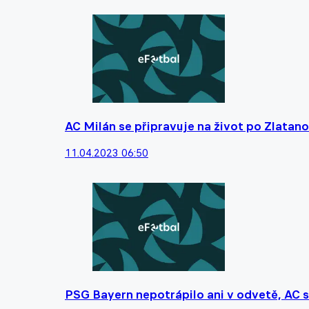
AC Milán se připravuje na život po Zlatanov
11.04.2023 06:50
PSG Bayern nepotrápilo ani v odvetě, AC 