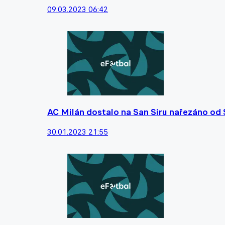
09.03.2023 06:42
AC Milán dostalo na San Siru nařezáno od 
30.01.2023 21:55