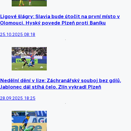
Ligové šlágry: Slavia bude útočit na první místo v
Olomouci. Hyský povede Plzeň proti Baníku
25.10.2025 08:18
Nedělní dění v lize: Záchranářský souboj bez gólů,
Jablonec dál stíhá čelo. Zlín vykradl Plzeň
28.09.2025 18:25