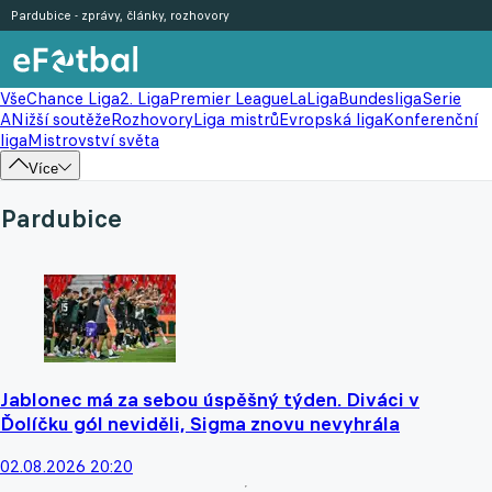
Pardubice - zprávy, články, rozhovory
Vše
Chance Liga
2. Liga
Premier League
LaLiga
Bundesliga
Serie
A
Nižší soutěže
Rozhovory
Liga mistrů
Evropská liga
Konferenční
liga
Mistrovství světa
Více
Pardubice
Jablonec má za sebou úspěšný týden. Diváci v
Ďolíčku gól neviděli, Sigma znovu nevyhrála
02.08.2026 20:20