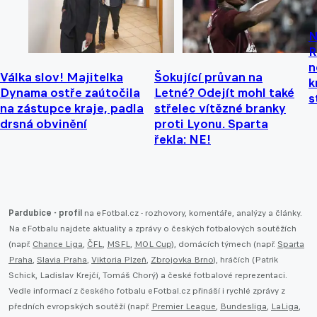
N
R
n
Válka slov! Majitelka
Šokující průvan na
k
Dynama ostře zaútočila
Letné? Odejít mohl také
s
na zástupce kraje, padla
střelec vítězné branky
drsná obvinění
proti Lyonu. Sparta
řekla: NE!
Pardubice - profil
na eFotbal.cz - rozhovory, komentáře, analýzy a články.
Na eFotbalu najdete aktuality a zprávy o českých fotbalových soutěžích
(např.
Chance Liga
,
ČFL
,
MSFL
,
MOL Cup
), domácích týmech (např.
Sparta
Praha
,
Slavia Praha
,
Viktoria Plzeň
,
Zbrojovka Brno
), hráčích (Patrik
Schick, Ladislav Krejčí, Tomáš Chorý) a české fotbalové reprezentaci.
Vedle informací z českého fotbalu eFotbal.cz přináší i rychlé zprávy z
předních evropských soutěží (např.
Premier League
,
Bundesliga
,
LaLiga
,