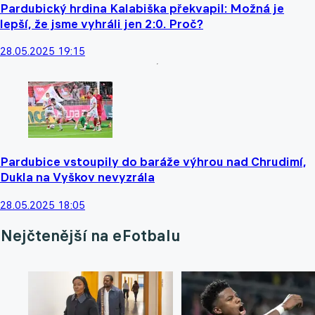
Pardubický hrdina Kalabiška překvapil: Možná je
lepší, že jsme vyhráli jen 2:0. Proč?
28.05.2025 19:15
Pardubice vstoupily do baráže výhrou nad Chrudimí,
Dukla na Vyškov nevyzrála
28.05.2025 18:05
Nejčtenější na eFotbalu