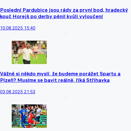
Poslední Pardubice jsou rády za první bod, hradecký
kouč Horejš po derby pěnil kvůli vyloučení
10.08.2025 15:40
Vážně si někdo myslí, že budeme porážet Spartu a
Plzeň? Musíme se bavit reálně, říká Střihavka
03.08.2025 21:53