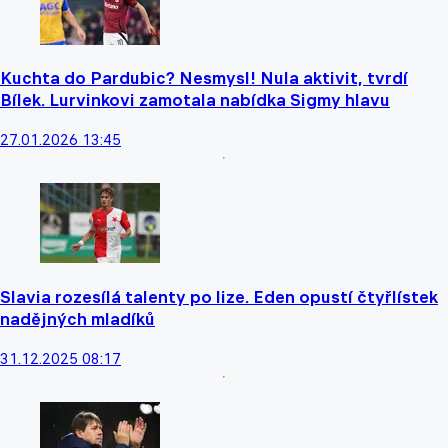
Kuchta do Pardubic? Nesmysl! Nula aktivit, tvrdí
Bílek. Lurvinkovi zamotala nabídka Sigmy hlavu
27.01.2026 13:45
Slavia rozesílá talenty po lize. Eden opustí čtyřlístek
nadějných mladíků
31.12.2025 08:17