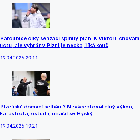
Pardubice díky senzaci splnily plán. K Viktorii chovám
úctu, ale vyhrát v Plzni je pecka, říká kouč
19.04.2026 20:11
Plzeňské domácí selhání? Neakceptovatelný výkon,
katastrofa, ostuda, mračil se Hyský
19.04.2026 19:21