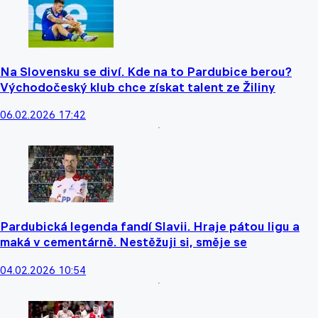
Na Slovensku se diví. Kde na to Pardubice berou?
Východočeský klub chce získat talent ze Žiliny
06.02.2026 17:42
Pardubická legenda fandí Slavii. Hraje pátou ligu a
maká v cementárně. Nestěžuji si, směje se
04.02.2026 10:54