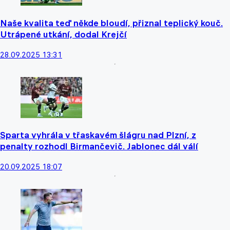
Naše kvalita teď někde bloudí, přiznal teplický kouč.
Utrápené utkání, dodal Krejčí
28.09.2025 13:31
Sparta vyhrála v třaskavém šlágru nad Plzní, z
penalty rozhodl Birmančevič. Jablonec dál válí
20.09.2025 18:07