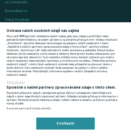
na Livesportu
Eurofotbal.cz
Tribal Football -
Football News
(EN)
Ochrana vašich osobních údajů nás zajímá
My a naši
999
partneři ukládáme osobní údaje, jako jsou údaje o prohlížení nebo
FlashFutbal (SK)
jedinečné identifikátory, ve vašem zařízení a využíváme přístup k nim. Volbou možnosti
„Souhlasím“ povolíte sledovací technologie na podporu účelů uvedených v části
„Společně s našimi partnery zpracováváme údaje s tímto cílem“, zatímco volbou
Tenisportal.cz
možnosti „Zamítnout vše“ nebo odvoláním svého souhlasu je zakážete. Pokud budou
sledovací prvky zakázány, určitý obsah a reklamy, které se vám budou zobrazovat, pro
Tenisové zprávy
vás nemusejí být relevantní. Tuto nabídku můžete znovu kdykoli zobrazit pro změnu
vašich nastavení nebo odvolání souhlasu, a to kliknutím na odkaz „Předvolby ochrany
na Livesportu
osobních údajů“ v dolní části webových stránek nebo případně na plovoucí ikonu v
levém dolním rohu webových stránek. Vaše nastavení se uplatní v rámci našeho
Internetová stránka. Podrobnější informace najdete v našich Zásadách ochrany
osobních údajů.
Třetí strany
Společně s našimi partnery zpracováváme údaje s tímto cílem:
Používání přesných údajů o zeměpisné poloze. Aktivní vyhledávání identifikačních
Podmínky užití
GDPR a žurnalistika
údajů v rámci specifických vlastností zařízení. Ukládání a/nebo přístup k informacím v
zařízení. Personalizovaná reklama a obsah, měření reklam a obsahu, průzkum publika a
Zásady ochrany osobních údajů
Doporučené stránky
rozvoj služeb.
Seznam partnerů (dodavatelů)
Třetí strany
Tiráž
Souhlasím