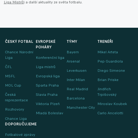
Liga Mistrů
) a další aktuality ze světa fotbalu.
ČESKÝ FOTBAL
EVROPSKÉ
TÝMY
TRENÉŘI
POHÁRY
Chance Národní
Bayern
Mikel Arteta
Liga
Konferenční liga
Arsenal
Pep Guardiola
ČFL
Liga mistrů
Leverkusen
Diego Simeone
MSFL
Evropská liga
Inter Milan
Brian Priske
MOL Cup
Sparta Praha
Real Madrid
Jindřich
Česká
Slavia Praha
Trpišovský
Barcelona
reprezentace
Viktoria Plzeň
Miroslav Koubek
Manchester City
Rozhovory
Mladá Boleslav
Carlo Ancelotti
Chance Liga
DOPORUČUJEME
Fotbalové zprávy