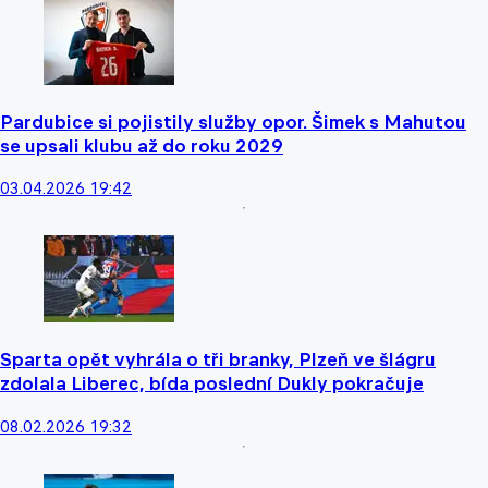
Pardubice si pojistily služby opor. Šimek s Mahutou
se upsali klubu až do roku 2029
03.04.2026 19:42
Sparta opět vyhrála o tři branky, Plzeň ve šlágru
zdolala Liberec, bída poslední Dukly pokračuje
08.02.2026 19:32