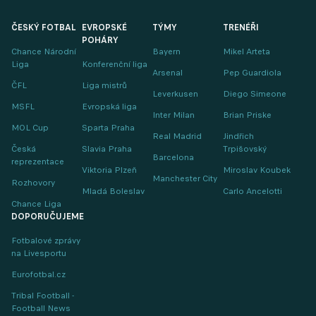
ČESKÝ FOTBAL
EVROPSKÉ
TÝMY
TRENÉŘI
POHÁRY
Chance Národní
Bayern
Mikel Arteta
Liga
Konferenční liga
Arsenal
Pep Guardiola
ČFL
Liga mistrů
Leverkusen
Diego Simeone
MSFL
Evropská liga
Inter Milan
Brian Priske
MOL Cup
Sparta Praha
Real Madrid
Jindřich
Česká
Slavia Praha
Trpišovský
Barcelona
reprezentace
Viktoria Plzeň
Miroslav Koubek
Manchester City
Rozhovory
Mladá Boleslav
Carlo Ancelotti
Chance Liga
DOPORUČUJEME
Fotbalové zprávy
na Livesportu
Eurofotbal.cz
Tribal Football -
Football News