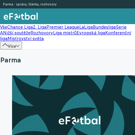
Parma - zprávy, články, rozhovory
Vše
Chance Liga
2. Liga
Premier League
LaLiga
Bundesliga
Serie
A
Nižší soutěže
Rozhovory
Liga mistrů
Evropská liga
Konferenční
liga
Mistrovství světa
Více
Parma