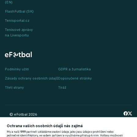
(EN)
FlashFutbal (SK)
Tenisportal.cz
Tenisové zprávy
na Livesportu
Podmínky užití
GDPR a žurnalistika
Zásady ochrany osobních údajů
Doporučené stránky
Třetí strany
Tiráž
© eFotbal
2026
Ochrana vašich osobních údajů nás zajímá
My a naši
999
partneři ukládáme osobní údaje, jako jsou údaje o prohlížení nebo
jedinečné identifikátory, ve vašem zařízení a využíváme přístup k nim. Volbou možnosti