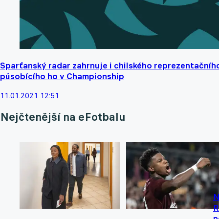
Sparťanský radar zahrnuje i chilského reprezentačníh
působícího ho v Championship
11.01.2021 12:51
Nejčtenější na eFotbalu
N
R
n