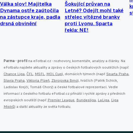
Válka slov! Majitelka
Šokující průvan na
k
Dynama ostře zaútočila
Letné? Odejít mohl také
s
na zástupce kraje, padla
střelec vítězné branky
drsná obvinění
proti Lyonu. Sparta
řekla: NE!
Parma - profil
na eFotbal.cz - rozhovory, komentáře, analýzy a články. Na
eFotbalu najdete aktuality a zprávy o českých fotbalových soutěžích (např.
Chance Liga
,
ČFL
,
MSFL
,
MOL Cup
), domácích týmech (např.
Sparta Praha
,
Slavia Praha
,
Viktoria Plzeň
,
Zbrojovka Brno
), hráčích (Patrik Schick,
Ladislav Krejčí, Tomáš Chorý) a české fotbalové reprezentaci. Vedle
informací z českého fotbalu eFotbal.cz přináší i rychlé zprávy z předních
evropských soutěží (např.
Premier League
,
Bundesliga
,
LaLiga
,
Liga
Mistrů
) a další aktuality ze světa fotbalu.