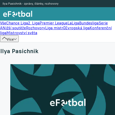
Ilya Pasichnik - zprávy, články, rozhovory
Vše
Chance Liga
2. Liga
Premier League
LaLiga
Bundesliga
Serie
A
Nižší soutěže
Rozhovory
Liga mistrů
Evropská liga
Konferenční
liga
Mistrovství světa
Více
Ilya Pasichnik