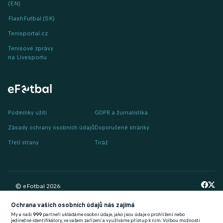
(EN)
FlashFutbal (SK)
Tenisportal.cz
Tenisové zprávy
na Livesportu
Podmínky užití
GDPR a žurnalistika
Zásady ochrany osobních údajů
Doporučené stránky
Třetí strany
Tiráž
© eFotbal
2026
Ochrana vašich osobních údajů nás zajímá
My a naši
999
partneři ukládáme osobní údaje, jako jsou údaje o prohlížení nebo
jedinečné identifikátory, ve vašem zařízení a využíváme přístup k nim. Volbou možnosti