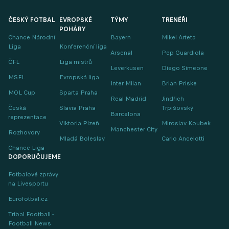
ČESKÝ FOTBAL
EVROPSKÉ
TÝMY
TRENÉŘI
POHÁRY
Chance Národní
Bayern
Mikel Arteta
Liga
Konferenční liga
Arsenal
Pep Guardiola
ČFL
Liga mistrů
Leverkusen
Diego Simeone
MSFL
Evropská liga
Inter Milan
Brian Priske
MOL Cup
Sparta Praha
Real Madrid
Jindřich
Česká
Slavia Praha
Trpišovský
Barcelona
reprezentace
Viktoria Plzeň
Miroslav Koubek
Manchester City
Rozhovory
Mladá Boleslav
Carlo Ancelotti
Chance Liga
DOPORUČUJEME
Fotbalové zprávy
na Livesportu
Eurofotbal.cz
Tribal Football -
Football News