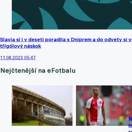
Slavia si i v deseti poradila s Dniprem a do odvety si 
třígólový náskok
11.08.2023 05:47
Nejčtenější na eFotbalu
N
k
r