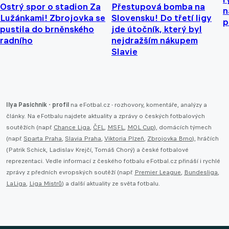
Ostrý spor o stadion Za
Přestupová bomba na
n
Lužánkami! Zbrojovka se
Slovensku! Do třetí ligy
p
pustila do brněnského
jde útočník, který byl
radního
nejdražším nákupem
Slavie
Ilya Pasichnik - profil
na eFotbal.cz - rozhovory, komentáře, analýzy a
články. Na eFotbalu najdete aktuality a zprávy o českých fotbalových
soutěžích (např.
Chance Liga
,
ČFL
,
MSFL
,
MOL Cup
), domácích týmech
(např.
Sparta Praha
,
Slavia Praha
,
Viktoria Plzeň
,
Zbrojovka Brno
), hráčích
(Patrik Schick, Ladislav Krejčí, Tomáš Chorý) a české fotbalové
reprezentaci. Vedle informací z českého fotbalu eFotbal.cz přináší i rychlé
zprávy z předních evropských soutěží (např.
Premier League
,
Bundesliga
,
LaLiga
,
Liga Mistrů
) a další aktuality ze světa fotbalu.