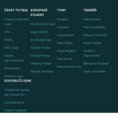
ČESKÝ FOTBAL
EVROPSKÉ
TÝMY
TRENÉŘI
POHÁRY
Chance Národní
Bayern
Mikel Arteta
Liga
Konferenční liga
Arsenal
Pep Guardiola
ČFL
Liga mistrů
Leverkusen
Diego Simeone
MSFL
Evropská liga
Inter Milan
Brian Priske
MOL Cup
Sparta Praha
Real Madrid
Jindřich
Česká
Slavia Praha
Trpišovský
Barcelona
reprezentace
Viktoria Plzeň
Miroslav Koubek
Manchester City
Rozhovory
Mladá Boleslav
Carlo Ancelotti
Chance Liga
DOPORUČUJEME
Fotbalové zprávy
na Livesportu
Eurofotbal.cz
Tribal Football -
Football News