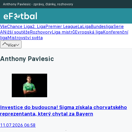
Anthony Pavlesic - zprávy, články, rozhovory
Vše
Chance Liga
2. Liga
Premier League
LaLiga
Bundesliga
Serie
A
Nižší soutěže
Rozhovory
Liga mistrů
Evropská liga
Konferenční
liga
Mistrovství světa
Více
Anthony Pavlesic
Investice do budoucna! Sigma získala chorvatského
reprezentanta, který chytal za Bayern
11.07.2026 06:58