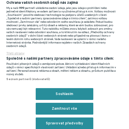
(EN)
Ochrana vašich osobních údajů nás zajímá
My a naši
999
partneři ukládáme osobní údaje, jako jsou údaje o prohlížení nebo
FlashFutbal (SK)
jedinečné identifikátory, ve vašem zařízení a využíváme přístup k nim. Volbou možnosti
„Souhlasím“ povolíte sledovací technologie na podporu účelů uvedených v části
„Společně s našimi partnery zpracováváme údaje s tímto cílem“, zatímco volbou
Tenisportal.cz
možnosti „Zamítnout vše“ nebo odvoláním svého souhlasu je zakážete. Pokud budou
sledovací prvky zakázány, určitý obsah a reklamy, které se vám budou zobrazovat, pro
Tenisové zprávy
vás nemusejí být relevantní. Tuto nabídku můžete znovu kdykoli zobrazit pro změnu
vašich nastavení nebo odvolání souhlasu, a to kliknutím na odkaz „Předvolby ochrany
na Livesportu
osobních údajů“ v dolní části webových stránek nebo případně na plovoucí ikonu v
levém dolním rohu webových stránek. Vaše nastavení se uplatní v rámci našeho
Internetová stránka. Podrobnější informace najdete v našich Zásadách ochrany
osobních údajů.
Třetí strany
Společně s našimi partnery zpracováváme údaje s tímto cílem:
Používání přesných údajů o zeměpisné poloze. Aktivní vyhledávání identifikačních
Podmínky užití
GDPR a žurnalistika
údajů v rámci specifických vlastností zařízení. Ukládání a/nebo přístup k informacím v
zařízení. Personalizovaná reklama a obsah, měření reklam a obsahu, průzkum publika a
Zásady ochrany osobních údajů
Doporučené stránky
rozvoj služeb.
Seznam partnerů (dodavatelů)
Třetí strany
Tiráž
Souhlasím
© eFotbal
2026
Zamítnout vše
Spravovat předvolby