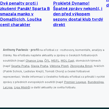
Dvě penalty proti i
Prokleté Dynamo!
d
zkušený Panák! Sparta B
Špatné zprávy nekončí, i
smazala manko v
den před výkopem
Domažlicích, Loučka
sezony dostal klub tvrdý
cenil charakter
direkt
Anthony Pavlesic - profil
na eFotbal.cz - rozhovory, komentáře, analýzy a
články. Na eFotbalu najdete aktuality a zprávy o českých fotbalových
soutěžích (např.
Chance Liga
,
ČFL
,
MSFL
,
MOL Cup
), domácích týmech
(např.
Sparta Praha
,
Slavia Praha
,
Viktoria Plzeň
,
Zbrojovka Brno
), hráčích
(Patrik Schick, Ladislav Krejčí, Tomáš Chorý) a české fotbalové
reprezentaci. Vedle informací z českého fotbalu eFotbal.cz přináší i rychlé
zprávy z předních evropských soutěží (např.
Premier League
,
Bundesliga
,
LaLiga
,
Liga Mistrů
) a další aktuality ze světa fotbalu.