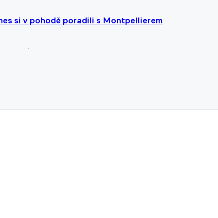
nes si v pohodě poradili s Montpellierem
šechno je v pořádku, chválí zraněný brněnský tahoun