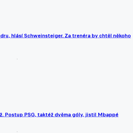
ru, hlásí Schweinsteiger. Za trenéra by chtěl někoho
ž. Postup PSG, taktéž dvěma góly, jistil Mbappé