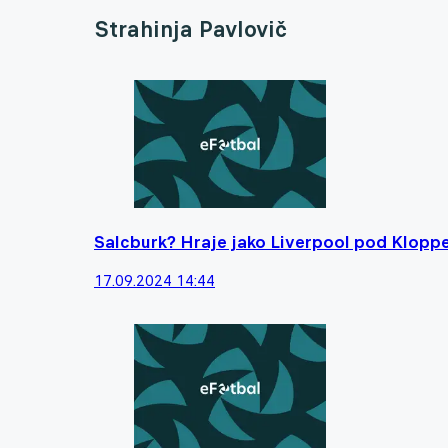
Strahinja Pavlovič
Salcburk? Hraje jako Liverpool pod Kloppe
17.09.2024 14:44