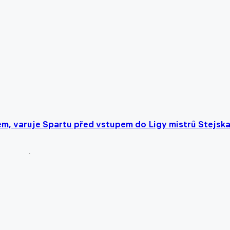
m, varuje Spartu před vstupem do Ligy mistrů Stejska