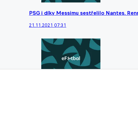
PSG i díky Messimu sestřelilo Nantes. Ren
21.11.2021 07:31
Kabina je zdravá. Jak jsem kluky poznal, v
Zavadil
20.09.2021 14:30