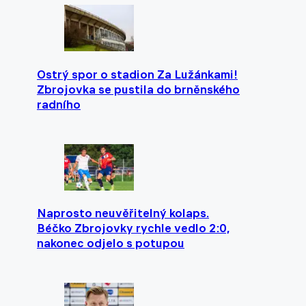
Ostrý spor o stadion Za Lužánkami!
Zbrojovka se pustila do brněnského
radního
Naprosto neuvěřitelný kolaps.
Béčko Zbrojovky rychle vedlo 2:0,
nakonec odjelo s potupou