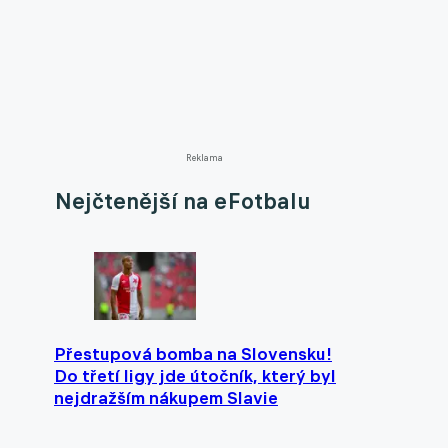
Reklama
Nejčtenější na eFotbalu
Přestupová bomba na Slovensku!
Do třetí ligy jde útočník, který byl
nejdražším nákupem Slavie