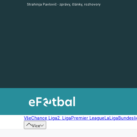
Strahinja Pavlovič - zprávy, články, rozhovory
Vše
Chance Liga
2. Liga
Premier League
LaLiga
Bundesli
Více