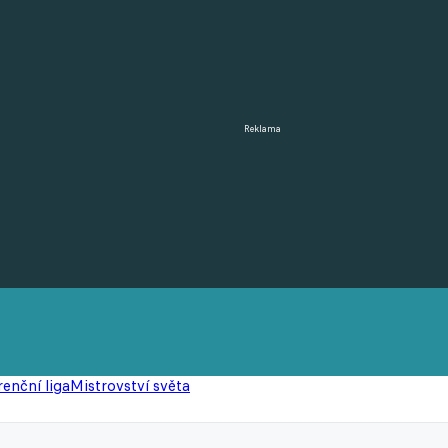
Reklama
enční liga
Mistrovství světa