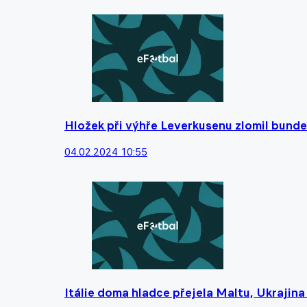
Hložek při výhře Leverkusenu zlomil bunde
04.02.2024 10:55
Itálie doma hladce přejela Maltu, Ukrajina