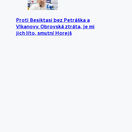
Proti Besiktasi bez Petráška a
Vlkanovy. Obrovská ztráta, je mi
jich líto, smutní Horejš