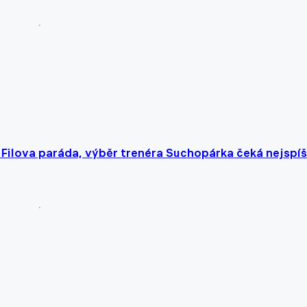
i Filova paráda, výběr trenéra Suchopárka čeká nejspíš