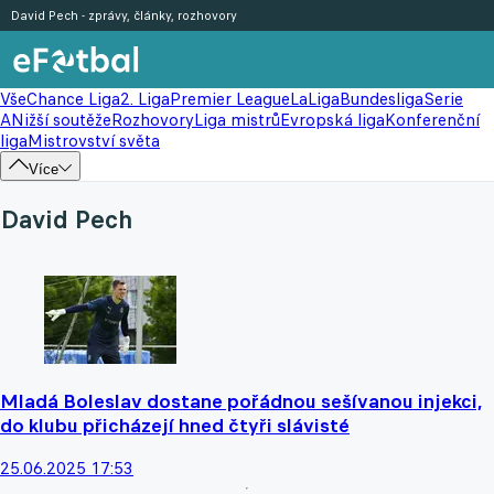
David Pech - zprávy, články, rozhovory
Vše
Chance Liga
2. Liga
Premier League
LaLiga
Bundesliga
Serie
A
Nižší soutěže
Rozhovory
Liga mistrů
Evropská liga
Konferenční
liga
Mistrovství světa
Více
David Pech
Mladá Boleslav dostane pořádnou sešívanou injekci,
do klubu přicházejí hned čtyři slávisté
25.06.2025 17:53