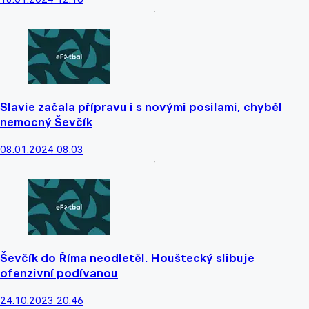
Slavie začala přípravu i s novými posilami, chyběl
nemocný Ševčík
08.01.2024 08:03
Ševčík do Říma neodletěl. Houštecký slibuje
ofenzivní podívanou
24.10.2023 20:46