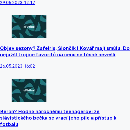
29.05.2023 12:17
Objev sezony? Zafeiris, Slončík i Kovář mají smůlu. Do
nejužší trojice favoritů na cenu se těsně nevešli
26.05.2023 16:02
Beran? Hodně náročnému teenagerovi ze
slávistického béčka se vrací jeho píle a přístup k
fotbalu