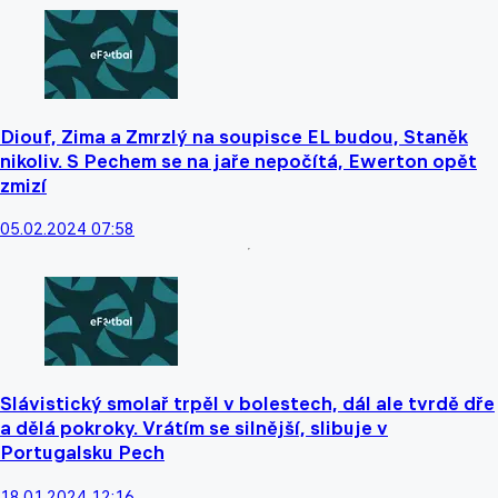
Diouf, Zima a Zmrzlý na soupisce EL budou, Staněk
nikoliv. S Pechem se na jaře nepočítá, Ewerton opět
zmizí
05.02.2024 07:58
Slávistický smolař trpěl v bolestech, dál ale tvrdě dře
a dělá pokroky. Vrátím se silnější, slibuje v
Portugalsku Pech
18.01.2024 12:16