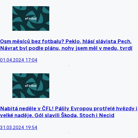
Osm měsíců bez fotbalu? Peklo, hlásí slávista Pech.
Návrat byl podle plánu, nohy jsem měl v medu, tvrdí
01.04.2024 17:04
Nabitá neděle v ČFL! Pálily Evropou protřelé hvězdy i
velké naděje. Gól slavili Škoda, Stoch i Necid
31.03.2024 19:54