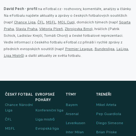
David Pech - profil
na eFotbal.cz - rozhovory, komentáře, analýzy a články.
Na eFotbalu najdete aktuality a zprávy o českých fotbalových soutěžích
(např.
Chance Liga
,
ČFL
,
MSFL
,
MOL Cup
), domácích týmech (např.
Sparta
Praha
,
Slavia Praha
,
Viktoria Plzeň
,
Zbrojovka Brno
), hráčích (Patrik
Schick, Ladislav Krejčí, Tomáš Chorý) a české fotbalové reprezentaci.
Vedle informací z českého fotbalu eFotbal.cz přináší i rychlé zprávy z
předních evropských soutěží (např.
Premier League
,
Bundesliga
,
LaLiga
,
Liga Mistrů
) a další aktuality ze světa fotbalu.
ČESKÝ FOTBAL
EVROPSKÉ
TÝMY
TRENÉŘI
POHÁRY
Chance Národní
Bayern
Mikel Arteta
Liga
Konferenční liga
Arsenal
Pep Guardiola
ČFL
Liga mistrů
Leverkusen
Diego Simeone
MSFL
Evropská liga
Inter Milan
Brian Priske