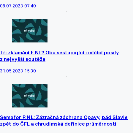
08.07.2023 07:40
Tři zklamání F:NL? Oba sestupující i mlčící posily
z nejvyšší soutěže
31.05.2023 15:30
Semafor F:NL: Zázračná záchrana Opavy, pád Slavie
zpět do ČFL a chrudimská definice průměrnosti