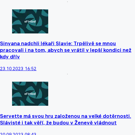
Sinyana nadchli lékaři Slavie: Trpělivě se mnou
pracovali i na tom, abych se vrátil v lepší kondici než
kdy dřív
23.10.2023 16:52
Servette má svou hru založenou na velké dotěrnosti.
Slávisté i tak věří, že budou v Ženevě vládnout
20.09.2023 08:43