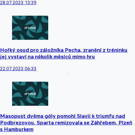
28.07.2023 13:39
Hořký osud pro záložníka Pecha, zranění z tréninku
jej vystaví na několik měsíců mimo hru
22.07.2023 06:33
Masopust dvěma góly pomohl Slavii k triumfu nad
Podbrezovou, Sparta remizovala se Záhřebem, Plzeň
s Hamburkem