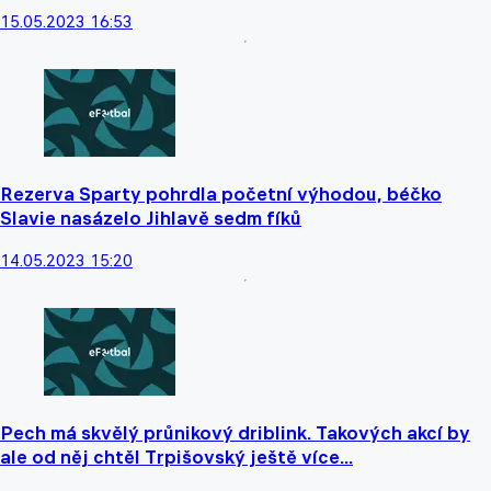
15.05.2023 16:53
Rezerva Sparty pohrdla početní výhodou, béčko
Slavie nasázelo Jihlavě sedm fíků
14.05.2023 15:20
Pech má skvělý průnikový driblink. Takových akcí by
ale od něj chtěl Trpišovský ještě více...