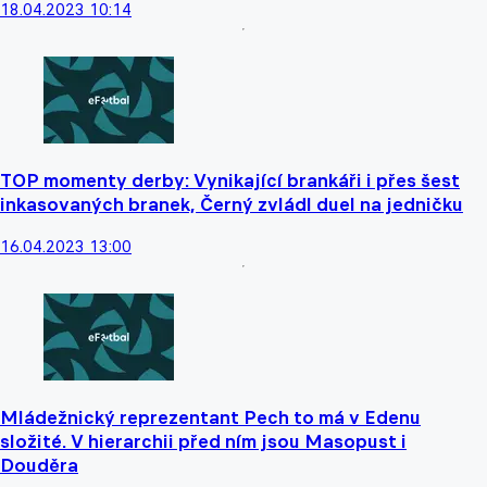
18.04.2023 10:14
TOP momenty derby: Vynikající brankáři i přes šest
inkasovaných branek, Černý zvládl duel na jedničku
16.04.2023 13:00
Mládežnický reprezentant Pech to má v Edenu
složité. V hierarchii před ním jsou Masopust i
Douděra