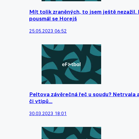
Mít tolik zraněných, to jsem ještě nezažil
pousmál se Horejš
25.05.2023 06:52
Peltova závěrečná řeč u soudu? Netrvala an
či vtipů...
30.03.2023 18:01