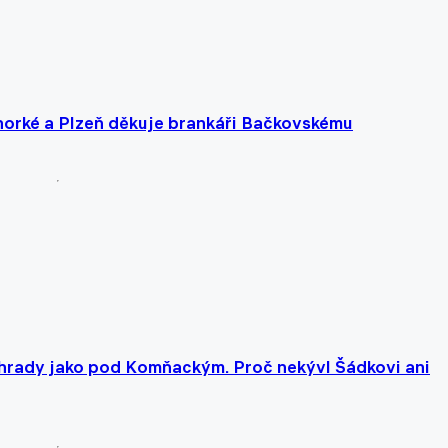
a horké a Plzeň děkuje brankáři Bačkovskému
ehrady jako pod Komňackým. Proč nekývl Šádkovi ani