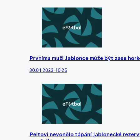
Prvnímu muži Jablonce může být zase horko,
30.01.2023 10:25
Peltovi nevonělo tápání jablonecké rezerv