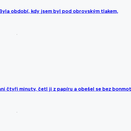
. Byla období, kdy jsem byl pod obrovským tlakem,
i čtyři minuty, četl ji z papíru a obešel se bez bonmo