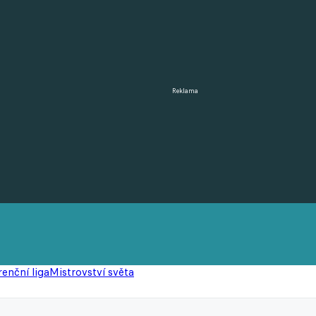
Reklama
enční liga
Mistrovství světa