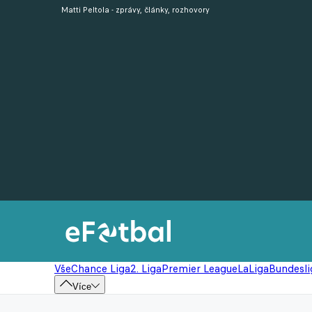
Matti Peltola - zprávy, články, rozhovory
Vše
Chance Liga
2. Liga
Premier League
LaLiga
Bundesli
Více