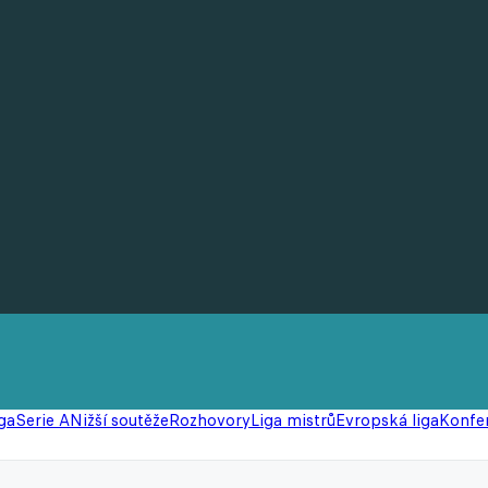
ga
Serie A
Nižší soutěže
Rozhovory
Liga mistrů
Evropská liga
Konfer