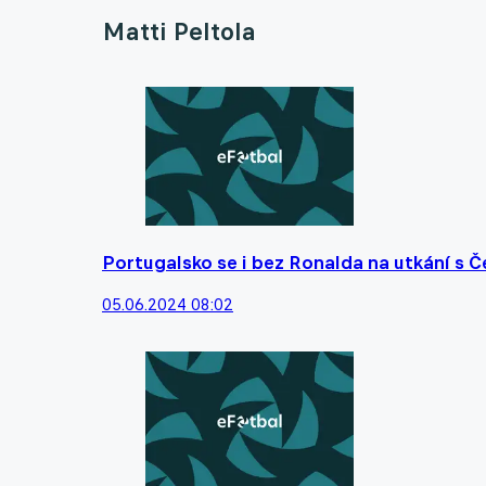
Matti Peltola
Portugalsko se i bez Ronalda na utkání s Č
05.06.2024 08:02