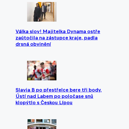
Válka slov! Majitelka Dynama ostře
zaútočila na zástupce kraje, padla
drsná obvinění
Slavia B po přestřelce bere tři body.
Ústí nad Labem po poločase snů
klopýtlo s Českou Lípou