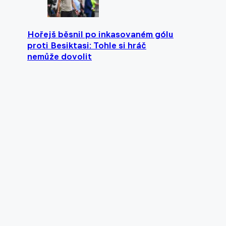
Hořejš běsnil po inkasovaném gólu
proti Besiktasi: Tohle si hráč
nemůže dovolit