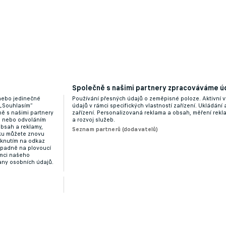
Společně s našimi partnery zpracováváme úd
 nebo jedinečné
Používání přesných údajů o zeměpisné poloze. Aktivní v
 „Souhlasím“
údajů v rámci specifických vlastností zařízení. Ukládání 
ě s našimi partnery
zařízení. Personalizovaná reklama a obsah, měření rek
“ nebo odvoláním
a rozvoj služeb.
obsah a reklamy,
Seznam partnerů (dodavatelů)
dku můžete znovu
liknutím na odkaz
ípadně na plovoucí
ámci našeho
any osobních údajů.