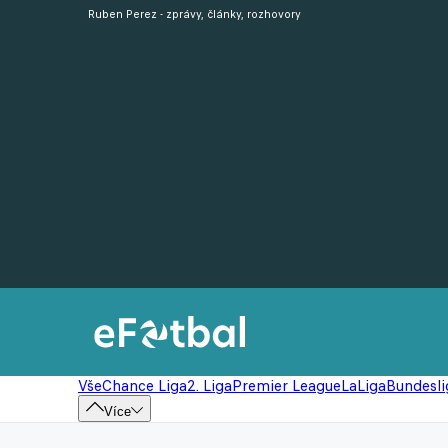
Ruben Perez - zprávy, články, rozhovory
Vše
Chance Liga
2. Liga
Premier League
LaLiga
Bundesli
Více