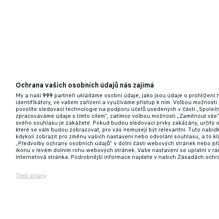
Ochrana vašich osobních údajů nás zajímá
My a naši
999
partneři ukládáme osobní údaje, jako jsou údaje o prohlížení
identifikátory, ve vašem zařízení a využíváme přístup k nim. Volbou možnosti
povolíte sledovací technologie na podporu účelů uvedených v části „Společn
zpracováváme údaje s tímto cílem“, zatímco volbou možnosti „Zamítnout vše
svého souhlasu je zakážete. Pokud budou sledovací prvky zakázány, určitý 
které se vám budou zobrazovat, pro vás nemusejí být relevantní. Tuto nabí
kdykoli zobrazit pro změnu vašich nastavení nebo odvolání souhlasu, a to k
„Předvolby ochrany osobních údajů“ v dolní části webových stránek nebo př
ikonu v levém dolním rohu webových stránek. Vaše nastavení se uplatní v r
Internetová stránka. Podrobnější informace najdete v našich Zásadách ochr
Třetí strany