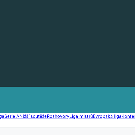
ga
Serie A
Nižší soutěže
Rozhovory
Liga mistrů
Evropská liga
Konfer