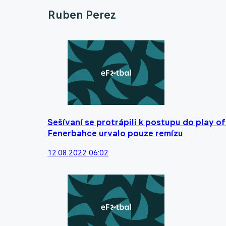
Ruben Perez
Sešívaní se protrápili k postupu do play of
Fenerbahce urvalo pouze remízu
12.08.2022 06:02