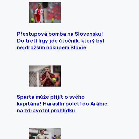
Přestupová bomba na Slovensku!
Do třetí ligy jde útočník, který byl
nejdražším nákupem Slavie
Sparta může přijít o svého
kapitána! Haraslín poletí do Arábie
na zdravotní prohlídku