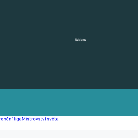
Reklama
enční liga
Mistrovství světa