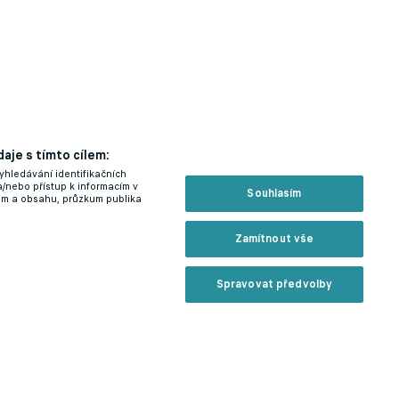
aje s tímto cílem:
yhledávání identifikačních
a/nebo přístup k informacím v
Souhlasím
lam a obsahu, průzkum publika
Zamítnout vše
Spravovat předvolby