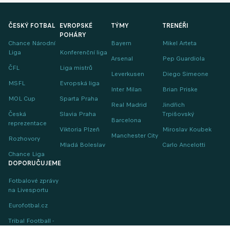
ČESKÝ FOTBAL
EVROPSKÉ
TÝMY
TRENÉŘI
POHÁRY
Chance Národní
Bayern
Mikel Arteta
Liga
Konferenční liga
Arsenal
Pep Guardiola
ČFL
Liga mistrů
Leverkusen
Diego Simeone
MSFL
Evropská liga
Inter Milan
Brian Priske
MOL Cup
Sparta Praha
Real Madrid
Jindřich
Česká
Slavia Praha
Trpišovský
Barcelona
reprezentace
Viktoria Plzeň
Miroslav Koubek
Manchester City
Rozhovory
Mladá Boleslav
Carlo Ancelotti
Chance Liga
DOPORUČUJEME
Fotbalové zprávy
na Livesportu
Eurofotbal.cz
Tribal Football -