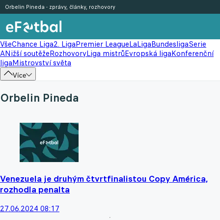
Orbelin Pineda - zprávy, články, rozhovory
Vše
Chance Liga
2. Liga
Premier League
LaLiga
Bundesliga
Serie
A
Nižší soutěže
Rozhovory
Liga mistrů
Evropská liga
Konferenční
liga
Mistrovství světa
Více
Orbelin Pineda
Venezuela je druhým čtvrtfinalistou Copy América,
rozhodla penalta
27.06.2024 08:17