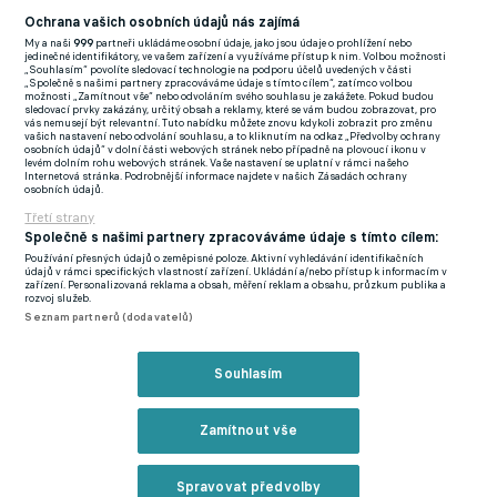
Football News
(EN)
Ochrana vašich osobních údajů nás zajímá
My a naši
999
partneři ukládáme osobní údaje, jako jsou údaje o prohlížení nebo
FlashFutbal (SK)
jedinečné identifikátory, ve vašem zařízení a využíváme přístup k nim. Volbou možnosti
„Souhlasím“ povolíte sledovací technologie na podporu účelů uvedených v části
„Společně s našimi partnery zpracováváme údaje s tímto cílem“, zatímco volbou
Tenisportal.cz
možnosti „Zamítnout vše“ nebo odvoláním svého souhlasu je zakážete. Pokud budou
sledovací prvky zakázány, určitý obsah a reklamy, které se vám budou zobrazovat, pro
Tenisové zprávy
vás nemusejí být relevantní. Tuto nabídku můžete znovu kdykoli zobrazit pro změnu
vašich nastavení nebo odvolání souhlasu, a to kliknutím na odkaz „Předvolby ochrany
na Livesportu
osobních údajů“ v dolní části webových stránek nebo případně na plovoucí ikonu v
levém dolním rohu webových stránek. Vaše nastavení se uplatní v rámci našeho
Internetová stránka. Podrobnější informace najdete v našich Zásadách ochrany
osobních údajů.
Třetí strany
Společně s našimi partnery zpracováváme údaje s tímto cílem:
Používání přesných údajů o zeměpisné poloze. Aktivní vyhledávání identifikačních
Podmínky užití
GDPR a žurnalistika
údajů v rámci specifických vlastností zařízení. Ukládání a/nebo přístup k informacím v
zařízení. Personalizovaná reklama a obsah, měření reklam a obsahu, průzkum publika a
Zásady ochrany osobních údajů
Doporučené stránky
rozvoj služeb.
Seznam partnerů (dodavatelů)
Třetí strany
Tiráž
Souhlasím
© eFotbal
2026
Zamítnout vše
Spravovat předvolby