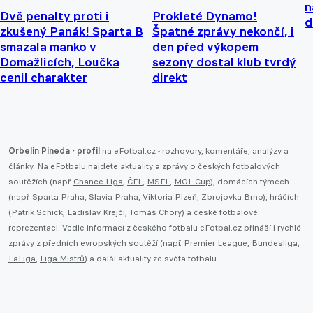
n
Dvě penalty proti i
Prokleté Dynamo!
d
zkušený Panák! Sparta B
Špatné zprávy nekončí, i
smazala manko v
den před výkopem
Domažlicích, Loučka
sezony dostal klub tvrdý
cenil charakter
direkt
Orbelin Pineda - profil
na eFotbal.cz - rozhovory, komentáře, analýzy a
články. Na eFotbalu najdete aktuality a zprávy o českých fotbalových
soutěžích (např.
Chance Liga
,
ČFL
,
MSFL
,
MOL Cup
), domácích týmech
(např.
Sparta Praha
,
Slavia Praha
,
Viktoria Plzeň
,
Zbrojovka Brno
), hráčích
(Patrik Schick, Ladislav Krejčí, Tomáš Chorý) a české fotbalové
reprezentaci. Vedle informací z českého fotbalu eFotbal.cz přináší i rychlé
zprávy z předních evropských soutěží (např.
Premier League
,
Bundesliga
,
LaLiga
,
Liga Mistrů
) a další aktuality ze světa fotbalu.