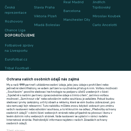
Real Madrid
Jindřich
Česká
Slavia Praha
Trpišovský
Barcelona
reprezentace
Viktoria Plzeň
Miroslav Koubek
Manchester City
Rozhovory
Mladá Boleslav
Carlo Ancelotti
Chance Liga
DOPORUČUJEME
Fotbalové zprávy
na Livesportu
Eurofotbal.cz
Tribal Football -
Football News
(EN)
Ochrana vašich osobních údajů nás zajímá
My a naši
999
partneři ukládáme osobní údaje, jako jsou údaje o prohlížení nebo
FlashFutbal (SK)
jedinečné identifikátory, ve vašem zařízení a využíváme přístup k nim. Volbou možnosti
„Souhlasím“ povolíte sledovací technologie na podporu účelů uvedených v části
„Společně s našimi partnery zpracováváme údaje s tímto cílem“, zatímco volbou
Tenisportal.cz
možnosti „Zamítnout vše“ nebo odvoláním svého souhlasu je zakážete. Pokud budou
sledovací prvky zakázány, určitý obsah a reklamy, které se vám budou zobrazovat, pro
Tenisové zprávy
vás nemusejí být relevantní. Tuto nabídku můžete znovu kdykoli zobrazit pro změnu
vašich nastavení nebo odvolání souhlasu, a to kliknutím na odkaz „Předvolby ochrany
na Livesportu
osobních údajů“ v dolní části webových stránek nebo případně na plovoucí ikonu v
levém dolním rohu webových stránek. Vaše nastavení se uplatní v rámci našeho
Internetová stránka. Podrobnější informace najdete v našich Zásadách ochrany
osobních údajů.
Třetí strany