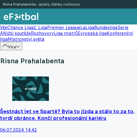
Risna Prahalabenta - zprávy, články, rozhovory
Vše
Chance Liga
2. Liga
Premier League
LaLiga
Bundesliga
Serie
A
Nižší soutěže
Rozhovory
Liga mistrů
Evropská liga
Konferenční
liga
Mistrovství světa
Více
Risna Prahalabenta
Šestnáct let ve Spartě? Byla to jízda a stálo to za to,
tvrdí obránce. Končí profesionální kariéru
06.07.2024 14:42