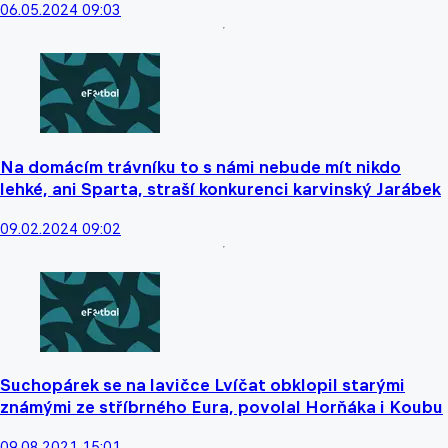
06.05.2024 09:03
Na domácím trávníku to s námi nebude mít nikdo
lehké, ani Sparta, straší konkurenci karvinský Jarábek
09.02.2024 09:02
Suchopárek se na lavičce Lvíčat obklopil starými
známými ze stříbrného Eura, povolal Horňáka i Koubu
09.08.2021 15:01