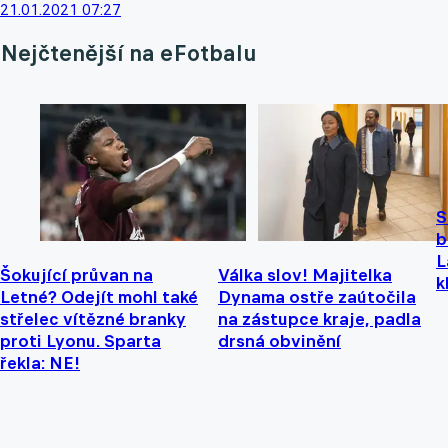
21.01.2021 07:27
Nejčtenější na eFotbalu
S
b
L
Šokující průvan na
Válka slov! Majitelka
k
Letné? Odejít mohl také
Dynama ostře zaútočila
střelec vítězné branky
na zástupce kraje, padla
proti Lyonu. Sparta
drsná obvinění
řekla: NE!