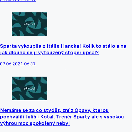
Sparta vykoupila z Itálie Hancka! Kolik to stálo a na
jak dlouho se jí vytoužený stoper upsal?
07.06.2021 06:37
Nemáme se za co stydět, zní z Opavy, kterou
pochválili Juliš i Kotal. Trenér Sparty ale s vysokou
výhrou moc spokojený nebyl