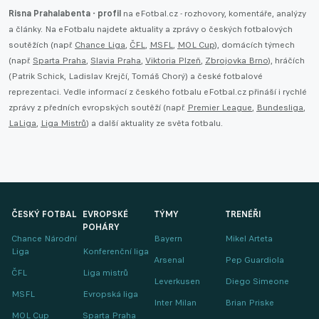
Risna Prahalabenta - profil
na eFotbal.cz - rozhovory, komentáře, analýzy
a články. Na eFotbalu najdete aktuality a zprávy o českých fotbalových
soutěžích (např.
Chance Liga
,
ČFL
,
MSFL
,
MOL Cup
), domácích týmech
(např.
Sparta Praha
,
Slavia Praha
,
Viktoria Plzeň
,
Zbrojovka Brno
), hráčích
(Patrik Schick, Ladislav Krejčí, Tomáš Chorý) a české fotbalové
reprezentaci. Vedle informací z českého fotbalu eFotbal.cz přináší i rychlé
zprávy z předních evropských soutěží (např.
Premier League
,
Bundesliga
,
LaLiga
,
Liga Mistrů
) a další aktuality ze světa fotbalu.
ČESKÝ FOTBAL
EVROPSKÉ
TÝMY
TRENÉŘI
POHÁRY
Chance Národní
Bayern
Mikel Arteta
Liga
Konferenční liga
Arsenal
Pep Guardiola
ČFL
Liga mistrů
Leverkusen
Diego Simeone
MSFL
Evropská liga
Inter Milan
Brian Priske
MOL Cup
Sparta Praha