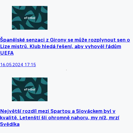
Španělské senzaci z Girony se může rozplynout sen o
Lize mistrů. Klub hledá řešení, aby vyhověl řádům
UEFA
16.05.2024 17:15
Největší rozdíl mezi Spartou a Slováckem byl v
kvalitě. Letenští šli ohromně nahoru, my níž, mrzí
Svědíka