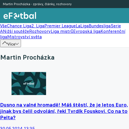
Martin Procházka - zprávy, články, rozhovory
Vše
Chance Liga
2. Liga
Premier League
LaLiga
Bundesliga
Serie
A
Nižší soutěže
Rozhovory
Liga mistrů
Evropská liga
Konferenční
liga
Mistrovství světa
Více
Martin Procházka
Dusno na valné hromadě! Máš štěstí, že je letos Euro,
jinak bys čelil odvolání, řekl Tvrdík Fouskovi. Co na to
Pelta?
30.05.2024 13:35