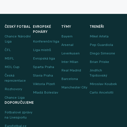
ČESKÝ FOTBAL
EVROPSKÉ
TÝMY
TRENÉŘI
POHÁRY
Chance Národní
Bayern
Mikel Arteta
Liga
Konferenční liga
Arsenal
Pep Guardiola
ČFL
Liga mistrů
Leverkusen
Diego Simeone
MSFL
Evropská liga
Inter Milan
Brian Priske
MOL Cup
Sparta Praha
Real Madrid
Jindřich
Česká
Slavia Praha
Trpišovský
Barcelona
reprezentace
Viktoria Plzeň
Miroslav Koubek
Manchester City
Rozhovory
Mladá Boleslav
Carlo Ancelotti
Chance Liga
DOPORUČUJEME
Fotbalové zprávy
na Livesportu
Eurofotbal.cz