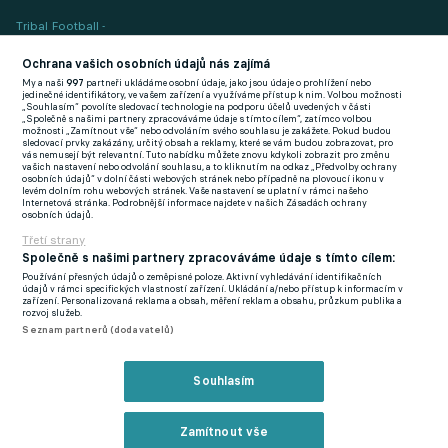
Tribal Football -
Football News
(EN)
Ochrana vašich osobních údajů nás zajímá
My a naši
997
partneři ukládáme osobní údaje, jako jsou údaje o prohlížení nebo
FlashFutbal (SK)
jedinečné identifikátory, ve vašem zařízení a využíváme přístup k nim. Volbou možnosti
„Souhlasím“ povolíte sledovací technologie na podporu účelů uvedených v části
„Společně s našimi partnery zpracováváme údaje s tímto cílem“, zatímco volbou
Tenisportal.cz
možnosti „Zamítnout vše“ nebo odvoláním svého souhlasu je zakážete. Pokud budou
sledovací prvky zakázány, určitý obsah a reklamy, které se vám budou zobrazovat, pro
Tenisové zprávy
vás nemusejí být relevantní. Tuto nabídku můžete znovu kdykoli zobrazit pro změnu
vašich nastavení nebo odvolání souhlasu, a to kliknutím na odkaz „Předvolby ochrany
na Livesportu
osobních údajů“ v dolní části webových stránek nebo případně na plovoucí ikonu v
levém dolním rohu webových stránek. Vaše nastavení se uplatní v rámci našeho
Internetová stránka. Podrobnější informace najdete v našich Zásadách ochrany
osobních údajů.
Třetí strany
Společně s našimi partnery zpracováváme údaje s tímto cílem:
Používání přesných údajů o zeměpisné poloze. Aktivní vyhledávání identifikačních
Podmínky užití
GDPR a žurnalistika
údajů v rámci specifických vlastností zařízení. Ukládání a/nebo přístup k informacím v
zařízení. Personalizovaná reklama a obsah, měření reklam a obsahu, průzkum publika a
Zásady ochrany osobních údajů
Doporučené stránky
rozvoj služeb.
Seznam partnerů (dodavatelů)
Třetí strany
Tiráž
Souhlasím
© eFotbal
2026
Zamítnout vše