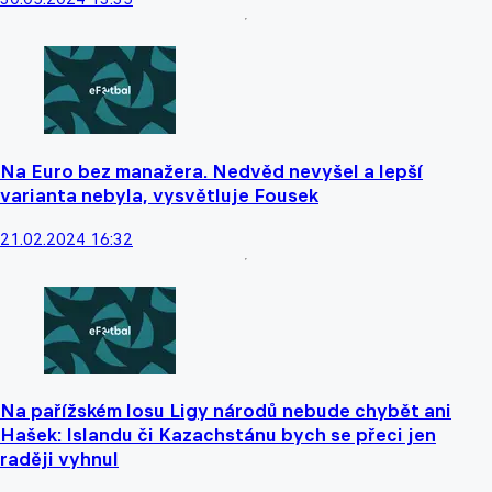
Na Euro bez manažera. Nedvěd nevyšel a lepší
varianta nebyla, vysvětluje Fousek
21.02.2024 16:32
Na pařížském losu Ligy národů nebude chybět ani
Hašek: Islandu či Kazachstánu bych se přeci jen
raději vyhnul