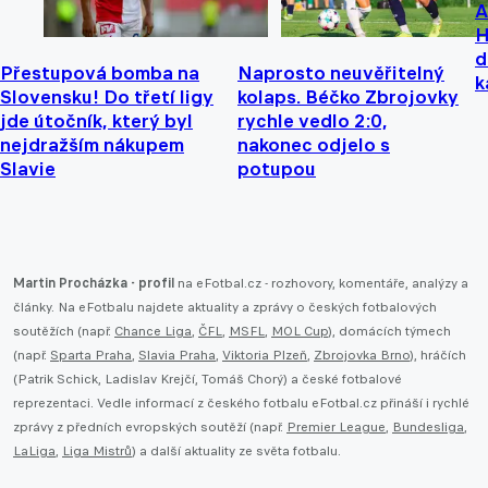
A
H
d
Přestupová bomba na
Naprosto neuvěřitelný
k
Slovensku! Do třetí ligy
kolaps. Béčko Zbrojovky
jde útočník, který byl
rychle vedlo 2:0,
nejdražším nákupem
nakonec odjelo s
Slavie
potupou
Martin Procházka - profil
na eFotbal.cz - rozhovory, komentáře, analýzy a
články. Na eFotbalu najdete aktuality a zprávy o českých fotbalových
soutěžích (např.
Chance Liga
,
ČFL
,
MSFL
,
MOL Cup
), domácích týmech
(např.
Sparta Praha
,
Slavia Praha
,
Viktoria Plzeň
,
Zbrojovka Brno
), hráčích
(Patrik Schick, Ladislav Krejčí, Tomáš Chorý) a české fotbalové
reprezentaci. Vedle informací z českého fotbalu eFotbal.cz přináší i rychlé
zprávy z předních evropských soutěží (např.
Premier League
,
Bundesliga
,
LaLiga
,
Liga Mistrů
) a další aktuality ze světa fotbalu.