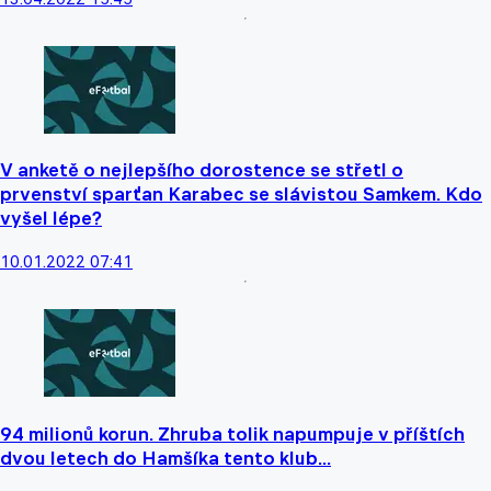
V anketě o nejlepšího dorostence se střetl o
prvenství sparťan Karabec se slávistou Samkem. Kdo
vyšel lépe?
10.01.2022 07:41
94 milionů korun. Zhruba tolik napumpuje v příštích
dvou letech do Hamšíka tento klub...