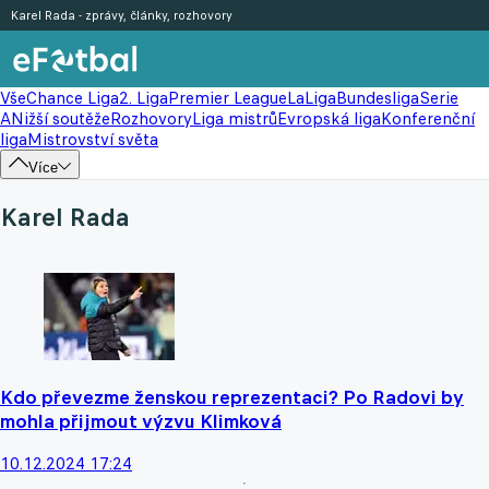
Karel Rada - zprávy, články, rozhovory
Vše
Chance Liga
2. Liga
Premier League
LaLiga
Bundesliga
Serie
A
Nižší soutěže
Rozhovory
Liga mistrů
Evropská liga
Konferenční
liga
Mistrovství světa
Více
Karel Rada
Kdo převezme ženskou reprezentaci? Po Radovi by
mohla přijmout výzvu Klimková
10.12.2024 17:24