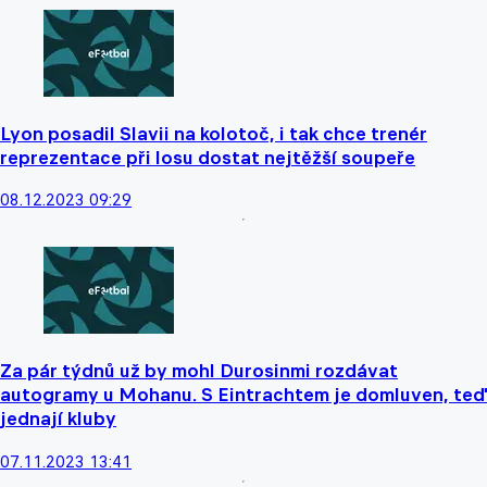
Lyon posadil Slavii na kolotoč, i tak chce trenér
reprezentace při losu dostat nejtěžší soupeře
08.12.2023 09:29
Za pár týdnů už by mohl Durosinmi rozdávat
autogramy u Mohanu. S Eintrachtem je domluven, teď
jednají kluby
07.11.2023 13:41