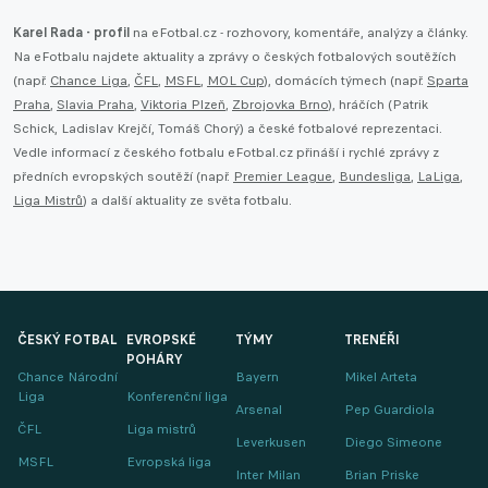
Karel Rada - profil
na eFotbal.cz - rozhovory, komentáře, analýzy a články.
Na eFotbalu najdete aktuality a zprávy o českých fotbalových soutěžích
(např.
Chance Liga
,
ČFL
,
MSFL
,
MOL Cup
), domácích týmech (např.
Sparta
Praha
,
Slavia Praha
,
Viktoria Plzeň
,
Zbrojovka Brno
), hráčích (Patrik
Schick, Ladislav Krejčí, Tomáš Chorý) a české fotbalové reprezentaci.
Vedle informací z českého fotbalu eFotbal.cz přináší i rychlé zprávy z
předních evropských soutěží (např.
Premier League
,
Bundesliga
,
LaLiga
,
Liga Mistrů
) a další aktuality ze světa fotbalu.
ČESKÝ FOTBAL
EVROPSKÉ
TÝMY
TRENÉŘI
POHÁRY
Chance Národní
Bayern
Mikel Arteta
Liga
Konferenční liga
Arsenal
Pep Guardiola
ČFL
Liga mistrů
Leverkusen
Diego Simeone
MSFL
Evropská liga
Inter Milan
Brian Priske