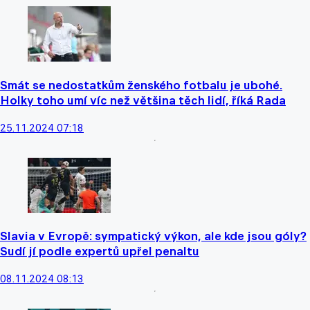
Smát se nedostatkům ženského fotbalu je ubohé.
Holky toho umí víc než většina těch lidí, říká Rada
25.11.2024 07:18
Slavia v Evropě: sympatický výkon, ale kde jsou góly?
Sudí jí podle expertů upřel penaltu
08.11.2024 08:13