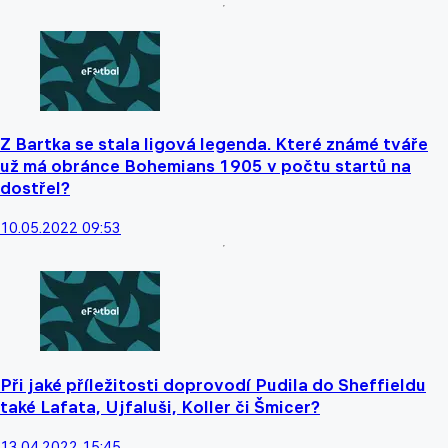
Z Bartka se stala ligová legenda. Které známé tváře
už má obránce Bohemians 1905 v počtu startů na
dostřel?
10.05.2022 09:53
Při jaké příležitosti doprovodí Pudila do Sheffieldu
také Lafata, Ujfaluši, Koller či Šmicer?
13.04.2022 15:45