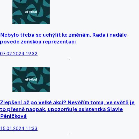
Nebylo třeba se uchýlit ke změnám. Rada i nadále
povede ženskou reprezentaci
07.02.2024 19:32
Zlepšení až po velké akci? Nevěřím tomu, ve světě je
to přesně naopak, upozorňuje asistentka Slavie
Pěničková
15.01.2024 11:33