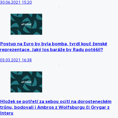
30.06.2021 15:20
Postup na Euro by byla bomba, tvrdí kouč ženské
reprezentace. Jaký los baráže by Radu potěšil?
03.03.2021 16:38
Hložek se potřetí za sebou ocitl na dorosteneckém
trůnu, bodovali i Ambros z Wolfsburgu či Grygar z
Interu