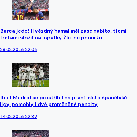
Barca jede! Hvězdný Yamal měl zase nabito, třemi
trefami složil na lopatky Žlutou ponorku
28.02.2026 22:06
Real Madrid se prostřílel na první místo španělské
ligy, pomohly i dvě proměněné penalty
14.02.2026 22:39