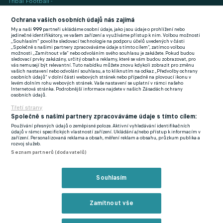
Tribal Football -
Football News
(EN)
Ochrana vašich osobních údajů nás zajímá
My a naši
999
partneři ukládáme osobní údaje, jako jsou údaje o prohlížení nebo
FlashFutbal (SK)
jedinečné identifikátory, ve vašem zařízení a využíváme přístup k nim. Volbou možnosti
„Souhlasím“ povolíte sledovací technologie na podporu účelů uvedených v části
„Společně s našimi partnery zpracováváme údaje s tímto cílem“, zatímco volbou
Tenisportal.cz
možnosti „Zamítnout vše“ nebo odvoláním svého souhlasu je zakážete. Pokud budou
sledovací prvky zakázány, určitý obsah a reklamy, které se vám budou zobrazovat, pro
Tenisové zprávy
vás nemusejí být relevantní. Tuto nabídku můžete znovu kdykoli zobrazit pro změnu
vašich nastavení nebo odvolání souhlasu, a to kliknutím na odkaz „Předvolby ochrany
na Livesportu
osobních údajů“ v dolní části webových stránek nebo případně na plovoucí ikonu v
levém dolním rohu webových stránek. Vaše nastavení se uplatní v rámci našeho
Internetová stránka. Podrobnější informace najdete v našich Zásadách ochrany
osobních údajů.
Třetí strany
Společně s našimi partnery zpracováváme údaje s tímto cílem:
Používání přesných údajů o zeměpisné poloze. Aktivní vyhledávání identifikačních
Podmínky užití
GDPR a žurnalistika
údajů v rámci specifických vlastností zařízení. Ukládání a/nebo přístup k informacím v
zařízení. Personalizovaná reklama a obsah, měření reklam a obsahu, průzkum publika a
Zásady ochrany osobních údajů
Doporučené stránky
rozvoj služeb.
Seznam partnerů (dodavatelů)
Třetí strany
Tiráž
Souhlasím
© eFotbal
2026
Zamítnout vše