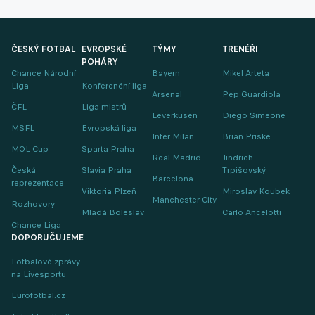
ČESKÝ FOTBAL
EVROPSKÉ
TÝMY
TRENÉŘI
POHÁRY
Chance Národní
Bayern
Mikel Arteta
Liga
Konferenční liga
Arsenal
Pep Guardiola
ČFL
Liga mistrů
Leverkusen
Diego Simeone
MSFL
Evropská liga
Inter Milan
Brian Priske
MOL Cup
Sparta Praha
Real Madrid
Jindřich
Česká
Slavia Praha
Trpišovský
Barcelona
reprezentace
Viktoria Plzeň
Miroslav Koubek
Manchester City
Rozhovory
Mladá Boleslav
Carlo Ancelotti
Chance Liga
DOPORUČUJEME
Fotbalové zprávy
na Livesportu
Eurofotbal.cz