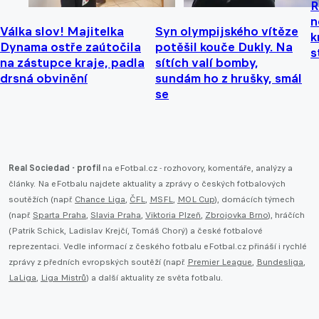
R
n
Válka slov! Majitelka
Syn olympijského vítěze
k
Dynama ostře zaútočila
potěšil kouče Dukly. Na
s
na zástupce kraje, padla
sítích valí bomby,
drsná obvinění
sundám ho z hrušky, smál
se
Real Sociedad - profil
na eFotbal.cz - rozhovory, komentáře, analýzy a
články. Na eFotbalu najdete aktuality a zprávy o českých fotbalových
soutěžích (např.
Chance Liga
,
ČFL
,
MSFL
,
MOL Cup
), domácích týmech
(např.
Sparta Praha
,
Slavia Praha
,
Viktoria Plzeň
,
Zbrojovka Brno
), hráčích
(Patrik Schick, Ladislav Krejčí, Tomáš Chorý) a české fotbalové
reprezentaci. Vedle informací z českého fotbalu eFotbal.cz přináší i rychlé
zprávy z předních evropských soutěží (např.
Premier League
,
Bundesliga
,
LaLiga
,
Liga Mistrů
) a další aktuality ze světa fotbalu.