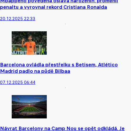
Mbappého povedená oslava narozenin: proměnil
penaltu a vyrovnal rekord Cristiana Ronalda
20.12.2025 22:33
Barcelona ovládla přestřelku s Betisem, Atlético
Madrid padlo na půdě Bilbaa
07.12.2025 06:44
Návrat Barcelony na Camp Nou se opět odkládá. Je