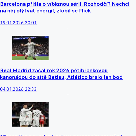
Barcelona přišla o vítěznou sérii. Rozhodčí? Nechci
na něj plýtvat energií, zlobil se Flick
19.01.2026 20:01
Real Madrid začal rok 2026 pětibrankovou
kanonádou do sítě Betisu, Atlético bralo jen bod
04.01.2026 22:33