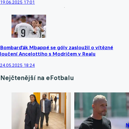
19.06.2025 17:01
Bombarďák Mbappé se góly zasloužil o vítězné
loučení Ancelottiho s Modričem v Realu
24.05.2025 18:24
Nejčtenější na eFotbalu
N