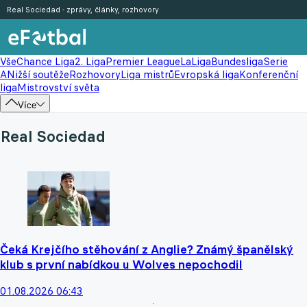
Real Sociedad - zprávy, články, rozhovory
Vše
Chance Liga
2. Liga
Premier League
LaLiga
Bundesliga
Serie
A
Nižší soutěže
Rozhovory
Liga mistrů
Evropská liga
Konferenční
liga
Mistrovství světa
Více
Real Sociedad
Čeká Krejčího stěhování z Anglie? Známý španělský
klub s první nabídkou u Wolves nepochodil
01.08.2026 06:43