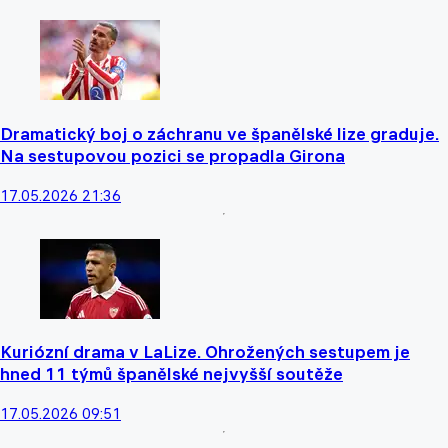
Dramatický boj o záchranu ve španělské lize graduje.
Na sestupovou pozici se propadla Girona
17.05.2026 21:36
Kuriózní drama v LaLize. Ohrožených sestupem je
hned 11 týmů španělské nejvyšší soutěže
17.05.2026 09:51