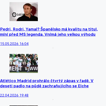
Pedri, Rodri, Yamal? Španělsko má kvalitu na titul,
míní před MS legenda. Vnímá jeho velkou výhodu
15.05.2026 16:04
Atlético Madrid prohrálo čtvrtý zápas v řadě. V
deseti padlo na půdě zachraňujícího se Elche
22.04.2026 19:48