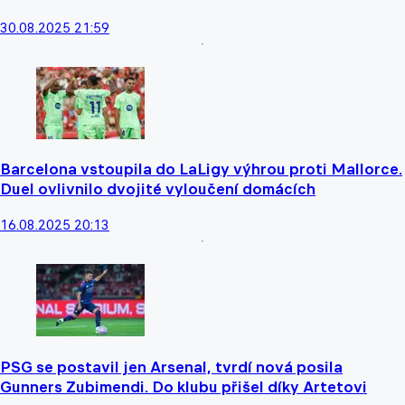
30.08.2025 21:59
Barcelona vstoupila do LaLigy výhrou proti Mallorce.
Duel ovlivnilo dvojité vyloučení domácích
16.08.2025 20:13
PSG se postavil jen Arsenal, tvrdí nová posila
Gunners Zubimendi. Do klubu přišel díky Artetovi