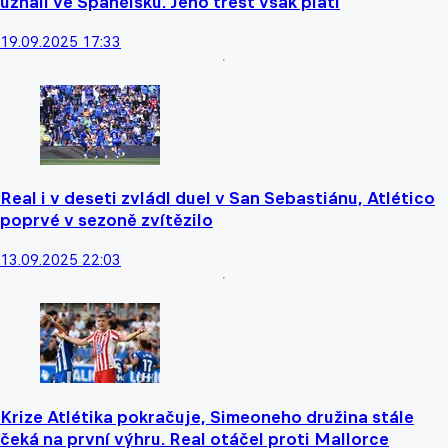
uznali ve Španělsku. Jeho trest však platí
19.09.2025 17:33
Real i v deseti zvládl duel v San Sebastiánu, Atlético
poprvé v sezoně zvítězilo
13.09.2025 22:03
Krize Atlétika pokračuje, Simeoneho družina stále
čeká na první výhru. Real otáčel proti Mallorce