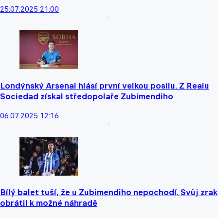
25.07.2025 21:00
Londýnský Arsenal hlásí první velkou posilu. Z Realu
Sociedad získal středopolaře Zubimendiho
06.07.2025 12:16
Bílý balet tuší, že u Zubimendiho nepochodí. Svůj zrak
obrátil k možné náhradě