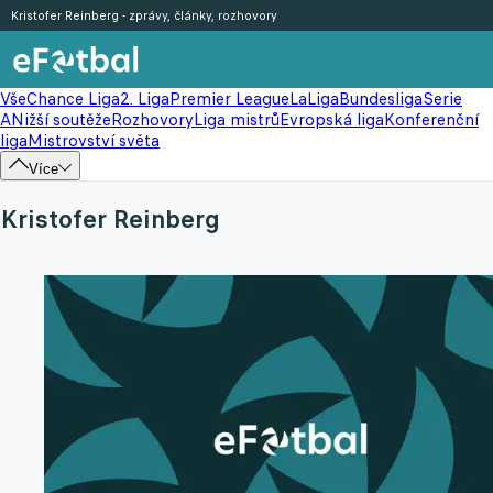
Kristofer Reinberg - zprávy, články, rozhovory
Vše
Chance Liga
2. Liga
Premier League
LaLiga
Bundesliga
Serie
A
Nižší soutěže
Rozhovory
Liga mistrů
Evropská liga
Konferenční
liga
Mistrovství světa
Více
Kristofer Reinberg