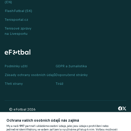
(EN)
FlashFutbal (SK)
Tenisportal.cz
Tenisové zprávy
na Livesportu
Podmínky užití
GDPR a žurnalistika
Zásady ochrany osobních údajů
Doporučené stránky
Třetí strany
Tiráž
© eFotbal
2026
Ochrana vašich osobních údajů nás zajímá
My a naši
997
partneři ukládáme osobní údaje, jako jsou údaje o prohlížení nebo
jedinečné identifikátory, ve vašem zařízení a využíváme přístup k nim. Volbou možnosti