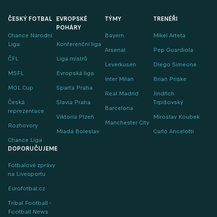
ČESKÝ FOTBAL
EVROPSKÉ
TÝMY
TRENÉŘI
POHÁRY
Chance Národní
Bayern
Mikel Arteta
Liga
Konferenční liga
Arsenal
Pep Guardiola
ČFL
Liga mistrů
Leverkusen
Diego Simeone
MSFL
Evropská liga
Inter Milan
Brian Priske
MOL Cup
Sparta Praha
Real Madrid
Jindřich
Česká
Slavia Praha
Trpišovský
Barcelona
reprezentace
Viktoria Plzeň
Miroslav Koubek
Manchester City
Rozhovory
Mladá Boleslav
Carlo Ancelotti
Chance Liga
DOPORUČUJEME
Fotbalové zprávy
na Livesportu
Eurofotbal.cz
Tribal Football -
Football News