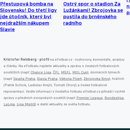
Přestupová bomba na
Ostrý spor o stadion Za
n
Slovensku! Do třetí ligy
Lužánkami! Zbrojovka se
p
jde útočník, který byl
pustila do brněnského
nejdražším nákupem
radního
Slavie
Kristofer Reinberg - profil
na eFotbal.cz - rozhovory, komentáře, analýzy
a články. Na eFotbalu najdete aktuality a zprávy o českých fotbalových
soutěžích (např.
Chance Liga
,
ČFL
,
MSFL
,
MOL Cup
), domácích týmech
(např.
Sparta Praha
,
Slavia Praha
,
Viktoria Plzeň
,
Zbrojovka Brno
), hráčích
(Patrik Schick, Ladislav Krejčí, Tomáš Chorý) a české fotbalové
reprezentaci. Vedle informací z českého fotbalu eFotbal.cz přináší i rychlé
zprávy z předních evropských soutěží (např.
Premier League
,
Bundesliga
,
LaLiga
,
Liga Mistrů
) a další aktuality ze světa fotbalu.