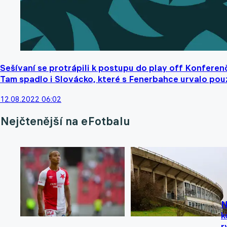
Sešívaní se protrápili k postupu do play off Konferenčn
Tam spadlo i Slovácko, které s Fenerbahce urvalo pou
12.08.2022 06:02
Nejčtenější na eFotbalu
N
k
r