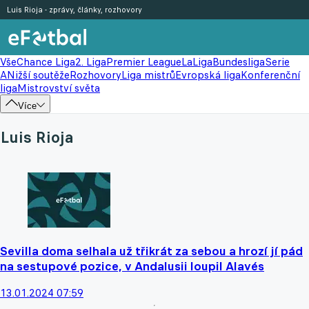
Luis Rioja - zprávy, články, rozhovory
Vše
Chance Liga
2. Liga
Premier League
LaLiga
Bundesliga
Serie
A
Nižší soutěže
Rozhovory
Liga mistrů
Evropská liga
Konferenční
liga
Mistrovství světa
Více
Luis Rioja
Sevilla doma selhala už třikrát za sebou a hrozí jí pád
na sestupové pozice, v Andalusii loupil Alavés
13.01.2024 07:59