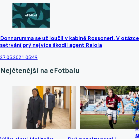
Donnarumma se už loučil v kabině Rossoneri. V otázce
setrvání prý nejvíce škodil agent Raiola
27.05.2021 05:49
Nejčtenější na eFotbalu
S
p
s