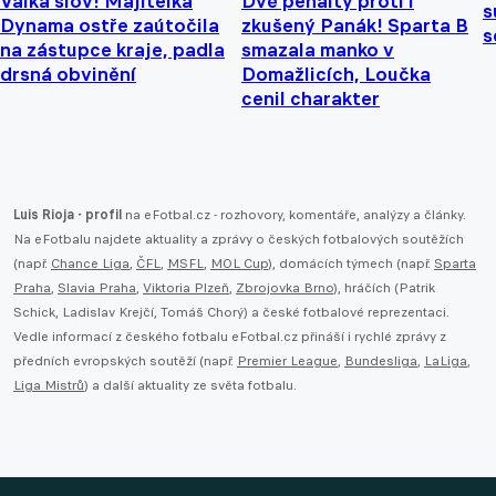
Válka slov! Majitelka
Dvě penalty proti i
s
Dynama ostře zaútočila
zkušený Panák! Sparta B
s
na zástupce kraje, padla
smazala manko v
drsná obvinění
Domažlicích, Loučka
cenil charakter
Luis Rioja - profil
na eFotbal.cz - rozhovory, komentáře, analýzy a články.
Na eFotbalu najdete aktuality a zprávy o českých fotbalových soutěžích
(např.
Chance Liga
,
ČFL
,
MSFL
,
MOL Cup
), domácích týmech (např.
Sparta
Praha
,
Slavia Praha
,
Viktoria Plzeň
,
Zbrojovka Brno
), hráčích (Patrik
Schick, Ladislav Krejčí, Tomáš Chorý) a české fotbalové reprezentaci.
Vedle informací z českého fotbalu eFotbal.cz přináší i rychlé zprávy z
předních evropských soutěží (např.
Premier League
,
Bundesliga
,
LaLiga
,
Liga Mistrů
) a další aktuality ze světa fotbalu.