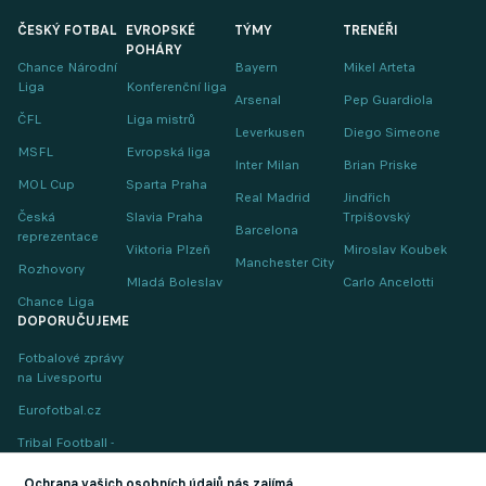
ČESKÝ FOTBAL
EVROPSKÉ
TÝMY
TRENÉŘI
POHÁRY
Chance Národní
Bayern
Mikel Arteta
Liga
Konferenční liga
Arsenal
Pep Guardiola
ČFL
Liga mistrů
Leverkusen
Diego Simeone
MSFL
Evropská liga
Inter Milan
Brian Priske
MOL Cup
Sparta Praha
Real Madrid
Jindřich
Česká
Slavia Praha
Trpišovský
Barcelona
reprezentace
Viktoria Plzeň
Miroslav Koubek
Manchester City
Rozhovory
Mladá Boleslav
Carlo Ancelotti
Chance Liga
DOPORUČUJEME
Fotbalové zprávy
na Livesportu
Eurofotbal.cz
Tribal Football -
Football News
(EN)
Ochrana vašich osobních údajů nás zajímá