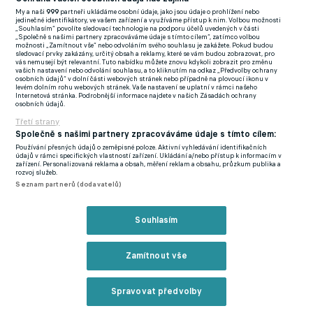
My a naši
999
partneři ukládáme osobní údaje, jako jsou údaje o prohlížení nebo
FlashFutbal (SK)
jedinečné identifikátory, ve vašem zařízení a využíváme přístup k nim. Volbou možnosti
„Souhlasím“ povolíte sledovací technologie na podporu účelů uvedených v části
„Společně s našimi partnery zpracováváme údaje s tímto cílem“, zatímco volbou
Tenisportal.cz
možnosti „Zamítnout vše“ nebo odvoláním svého souhlasu je zakážete. Pokud budou
sledovací prvky zakázány, určitý obsah a reklamy, které se vám budou zobrazovat, pro
Tenisové zprávy
vás nemusejí být relevantní. Tuto nabídku můžete znovu kdykoli zobrazit pro změnu
vašich nastavení nebo odvolání souhlasu, a to kliknutím na odkaz „Předvolby ochrany
na Livesportu
osobních údajů“ v dolní části webových stránek nebo případně na plovoucí ikonu v
levém dolním rohu webových stránek. Vaše nastavení se uplatní v rámci našeho
Internetová stránka. Podrobnější informace najdete v našich Zásadách ochrany
osobních údajů.
Třetí strany
Společně s našimi partnery zpracováváme údaje s tímto cílem:
Používání přesných údajů o zeměpisné poloze. Aktivní vyhledávání identifikačních
Podmínky užití
GDPR a žurnalistika
údajů v rámci specifických vlastností zařízení. Ukládání a/nebo přístup k informacím v
zařízení. Personalizovaná reklama a obsah, měření reklam a obsahu, průzkum publika a
Zásady ochrany osobních údajů
Doporučené stránky
rozvoj služeb.
Seznam partnerů (dodavatelů)
Třetí strany
Tiráž
Souhlasím
© eFotbal
2026
Zamítnout vše
Spravovat předvolby
Reklama