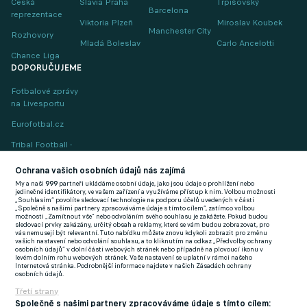
Česká
Slavia Praha
Trpišovský
Barcelona
reprezentace
Viktoria Plzeň
Miroslav Koubek
Manchester City
Rozhovory
Mladá Boleslav
Carlo Ancelotti
Chance Liga
DOPORUČUJEME
Fotbalové zprávy
na Livesportu
Eurofotbal.cz
Tribal Football -
Football News
(EN)
Ochrana vašich osobních údajů nás zajímá
My a naši
999
partneři ukládáme osobní údaje, jako jsou údaje o prohlížení nebo
FlashFutbal (SK)
jedinečné identifikátory, ve vašem zařízení a využíváme přístup k nim. Volbou možnosti
„Souhlasím“ povolíte sledovací technologie na podporu účelů uvedených v části
„Společně s našimi partnery zpracováváme údaje s tímto cílem“, zatímco volbou
Tenisportal.cz
možnosti „Zamítnout vše“ nebo odvoláním svého souhlasu je zakážete. Pokud budou
sledovací prvky zakázány, určitý obsah a reklamy, které se vám budou zobrazovat, pro
Tenisové zprávy
vás nemusejí být relevantní. Tuto nabídku můžete znovu kdykoli zobrazit pro změnu
vašich nastavení nebo odvolání souhlasu, a to kliknutím na odkaz „Předvolby ochrany
na Livesportu
osobních údajů“ v dolní části webových stránek nebo případně na plovoucí ikonu v
levém dolním rohu webových stránek. Vaše nastavení se uplatní v rámci našeho
Internetová stránka. Podrobnější informace najdete v našich Zásadách ochrany
osobních údajů.
Třetí strany
Společně s našimi partnery zpracováváme údaje s tímto cílem: