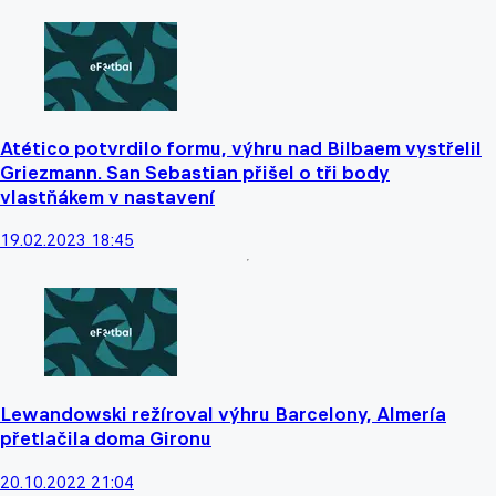
Atético potvrdilo formu, výhru nad Bilbaem vystřelil
Griezmann. San Sebastian přišel o tři body
vlastňákem v nastavení
19.02.2023 18:45
Lewandowski režíroval výhru Barcelony, Almería
přetlačila doma Gironu
20.10.2022 21:04