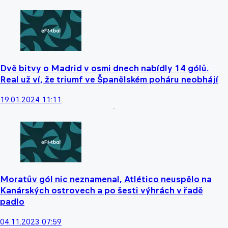
Dvě bitvy o Madrid v osmi dnech nabídly 14 gólů.
Real už ví, že triumf ve Španělském poháru neobhájí
19.01.2024 11:11
Moratův gól nic neznamenal, Atlético neuspělo na
Kanárských ostrovech a po šesti výhrách v řadě
padlo
04.11.2023 07:59