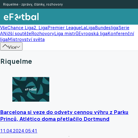
Riquelme - zprávy, články, rozhovory
Vše
Chance Liga
2. Liga
Premier League
LaLiga
Bundesliga
Serie
A
Nižší soutěže
Rozhovory
Liga mistrů
Evropská liga
Konferenční
liga
Mistrovství světa
Více
Riquelme
Barcelona si veze do odvety cennou výhru z Parku
Princů, Atlético doma přetlačilo Dortmund
11.04.2024 05:41