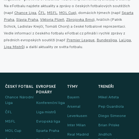
Na eFotbalu najdete aktuality a zprávy o českých fotbalových soutěžích
(např.
Chance Liga
,
ČFL
,
MSFL
,
MOL Cup
), domácích týmech (např.
Sparta
Praha
,
Slavia Praha
,
Viktoria Plzeň
,
Zbrojovka Brno
), hráčích (Patrik
Schick, Ladislav Krejčí, Tomáš Chorý) a české fotbalové reprezentaci.
Vedle informací z českého fotbalu eFotbal.cz přináší i rychlé zprávy z
předních evropských soutěží (např.
Premier League
,
Bundesliga
,
LaLiga
,
Liga Mistrů
) a další aktuality ze světa fotbalu.
ČESKÝ FOTBAL
EVROPSKÉ
TÝMY
TRENÉŘI
POHÁRY
Chance Národní
Bayern
Mikel Arteta
Liga
Konferenční liga
Arsenal
Pep Guardiola
ČFL
Liga mistrů
Leverkusen
Diego Simeone
MSFL
Evropská liga
Inter Milan
Brian Priske
MOL Cup
Sparta Praha
Real Madrid
Jindřich