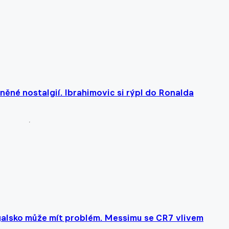
ěné nostalgií. Ibrahimovic si rýpl do Ronalda
alsko může mít problém. Messimu se CR7 vlivem