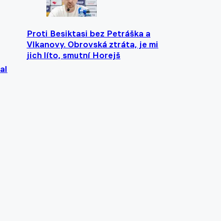
Proti Besiktasi bez Petráška a
Vlkanovy. Obrovská ztráta, je mi
jich líto, smutní Horejš
al