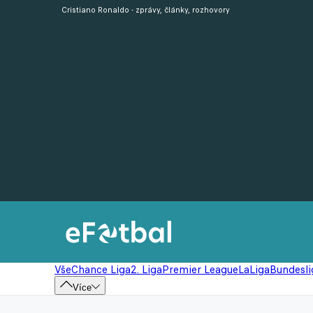
Cristiano Ronaldo - zprávy, články, rozhovory
Vše
Chance Liga
2. Liga
Premier League
LaLiga
Bundesli
Více