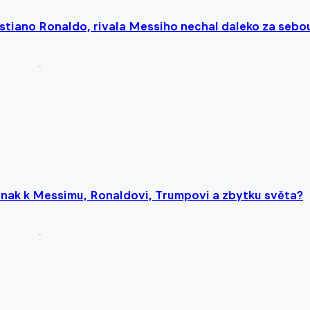
stiano Ronaldo, rivala Messiho nechal daleko za sebo
jinak k Messimu, Ronaldovi, Trumpovi a zbytku světa?