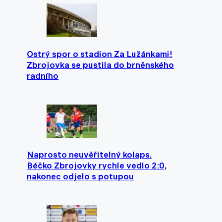
Ostrý spor o stadion Za Lužánkami!
Zbrojovka se pustila do brněnského
radního
Naprosto neuvěřitelný kolaps.
Béčko Zbrojovky rychle vedlo 2:0,
nakonec odjelo s potupou