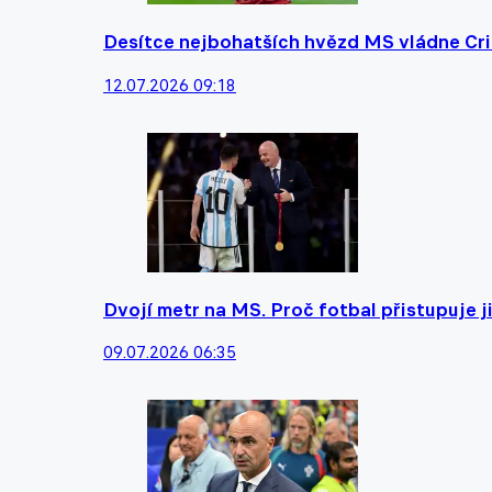
Desítce nejbohatších hvězd MS vládne Cri
12.07.2026 09:18
Dvojí metr na MS. Proč fotbal přistupuje 
09.07.2026 06:35