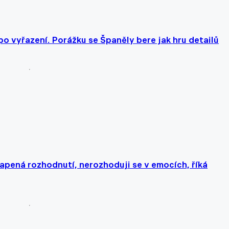
po vyřazení. Porážku se Španěly bere jak hru detailů
pená rozhodnutí, nerozhoduji se v emocích, říká