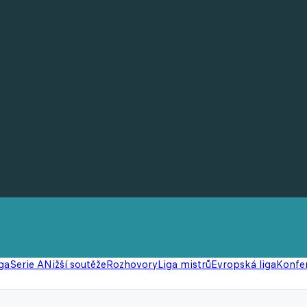
ga
Serie A
Nižší soutěže
Rozhovory
Liga mistrů
Evropská liga
Konfer