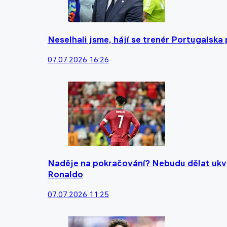
Neselhali jsme, hájí se trenér Portugalska 
07.07.2026 16:26
Naděje na pokračování? Nebudu dělat ukva
Ronaldo
07.07.2026 11:25