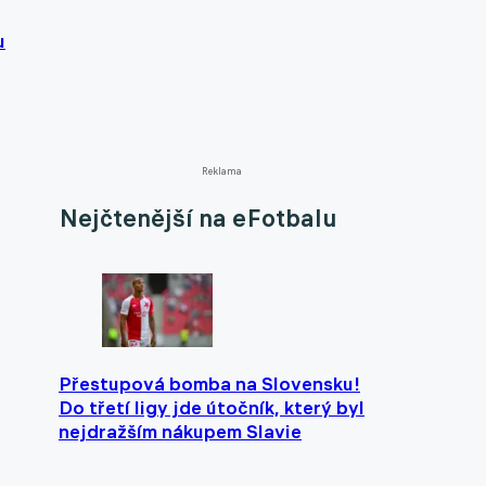
u
Reklama
Nejčtenější na eFotbalu
Přestupová bomba na Slovensku!
Do třetí ligy jde útočník, který byl
nejdražším nákupem Slavie