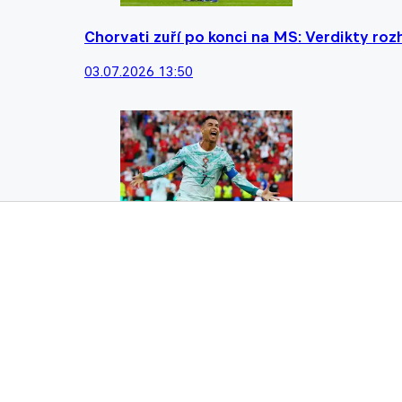
Chorvati zuří po konci na MS: Verdikty ro
03.07.2026 13:50
Třetí medaile v řadě z mistrovství světa 
03.07.2026 06:06