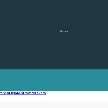
Reklama
enční liga
Mistrovství světa