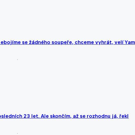
Nebojíme se žádného soupeře, chceme vyhrát, velí Yam
sledních 23 let. Ale skončím, až se rozhodnu já, řekl