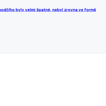
zhodčího byly velmi špatné, nebyl zrovna ve formě
nebude. Chorvatsko nestačilo na Portugalsko