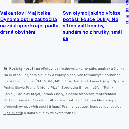
Š
d
Válka slov! Majitelka
Syn olympijského vítěze
s
Dynama ostře zaútočila
potěšil kouče Dukly. Na
d
na zástupce kraje, padla
sítích valí bomby,
drsná obvinění
sundám ho z hrušky, smál
se
Jiří Rosický - profil
na eFotbal.cz - rozhovory, komentáře, analýzy a články.
Na eFotbalu najdete aktuality a zprávy o českých fotbalových soutěžích
(např.
Chance Liga
,
ČFL
,
MSFL
,
MOL Cup
), domácích týmech (např.
Sparta
Praha
,
Slavia Praha
,
Viktoria Plzeň
,
Zbrojovka Brno
), hráčích (Patrik
Schick, Ladislav Krejčí, Tomáš Chorý) a české fotbalové reprezentaci.
Vedle informací z českého fotbalu eFotbal.cz přináší i rychlé zprávy z
předních evropských soutěží (např.
Premier League
,
Bundesliga
,
LaLiga
,
Liga Mistrů
) a další aktuality ze světa fotbalu.