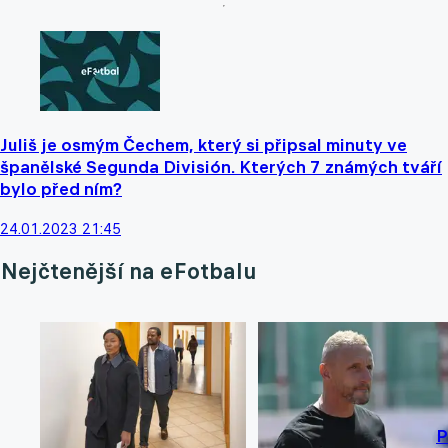
Juliš je osmým Čechem, který si připsal minuty ve
španělské Segunda División. Kterých 7 známých tváří
bylo před ním?
24.01.2023 21:45
Nejčtenější na eFotbalu
P