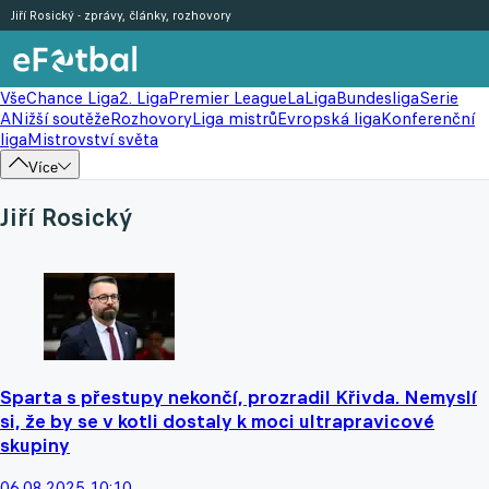
Jiří Rosický - zprávy, články, rozhovory
Vše
Chance Liga
2. Liga
Premier League
LaLiga
Bundesliga
Serie
A
Nižší soutěže
Rozhovory
Liga mistrů
Evropská liga
Konferenční
liga
Mistrovství světa
Více
Jiří Rosický
Sparta s přestupy nekončí, prozradil Křivda. Nemyslí
si, že by se v kotli dostaly k moci ultrapravicové
skupiny
06.08.2025 10:10