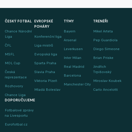
ČESKÝ FOTBAL
EVROPSKÉ
TÝMY
TRENÉŘI
POHÁRY
Chance Národní
Bayern
Mikel Arteta
Liga
Konferenční liga
Arsenal
Pep Guardiola
ČFL
Liga mistrů
Leverkusen
Diego Simeone
MSFL
Evropská liga
Inter Milan
Brian Priske
MOL Cup
Sparta Praha
Real Madrid
Jindřich
Česká
Slavia Praha
Trpišovský
Barcelona
reprezentace
Viktoria Plzeň
Miroslav Koubek
Manchester City
Rozhovory
Mladá Boleslav
Carlo Ancelotti
Chance Liga
DOPORUČUJEME
Fotbalové zprávy
na Livesportu
Eurofotbal.cz