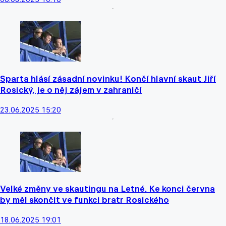
Sparta hlásí zásadní novinku! Končí hlavní skaut Jiří
Rosický, je o něj zájem v zahraničí
23.06.2025 15:20
Velké změny ve skautingu na Letné. Ke konci června
by měl skončit ve funkci bratr Rosického
18.06.2025 19:01