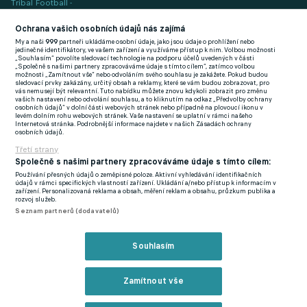
Tribal Football -
Football News
(EN)
Ochrana vašich osobních údajů nás zajímá
My a naši
999
partneři ukládáme osobní údaje, jako jsou údaje o prohlížení nebo
FlashFutbal (SK)
jedinečné identifikátory, ve vašem zařízení a využíváme přístup k nim. Volbou možnosti
„Souhlasím“ povolíte sledovací technologie na podporu účelů uvedených v části
„Společně s našimi partnery zpracováváme údaje s tímto cílem“, zatímco volbou
Tenisportal.cz
možnosti „Zamítnout vše“ nebo odvoláním svého souhlasu je zakážete. Pokud budou
sledovací prvky zakázány, určitý obsah a reklamy, které se vám budou zobrazovat, pro
Tenisové zprávy
vás nemusejí být relevantní. Tuto nabídku můžete znovu kdykoli zobrazit pro změnu
vašich nastavení nebo odvolání souhlasu, a to kliknutím na odkaz „Předvolby ochrany
na Livesportu
osobních údajů“ v dolní části webových stránek nebo případně na plovoucí ikonu v
levém dolním rohu webových stránek. Vaše nastavení se uplatní v rámci našeho
Internetová stránka. Podrobnější informace najdete v našich Zásadách ochrany
osobních údajů.
Třetí strany
Společně s našimi partnery zpracováváme údaje s tímto cílem:
Používání přesných údajů o zeměpisné poloze. Aktivní vyhledávání identifikačních
Podmínky užití
GDPR a žurnalistika
údajů v rámci specifických vlastností zařízení. Ukládání a/nebo přístup k informacím v
zařízení. Personalizovaná reklama a obsah, měření reklam a obsahu, průzkum publika a
Zásady ochrany osobních údajů
Doporučené stránky
rozvoj služeb.
Seznam partnerů (dodavatelů)
Třetí strany
Tiráž
Souhlasím
© eFotbal
2026
Zamítnout vše