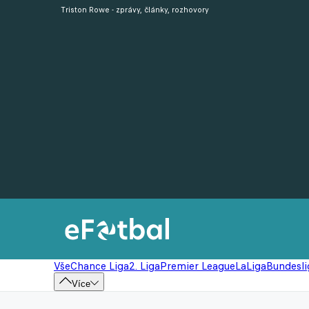
Triston Rowe - zprávy, články, rozhovory
Vše
Chance Liga
2. Liga
Premier League
LaLiga
Bundesli
Více