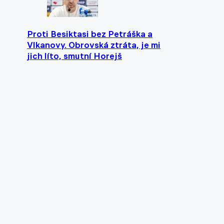
Proti Besiktasi bez Petráška a
Vlkanovy. Obrovská ztráta, je mi
jich líto, smutní Horejš