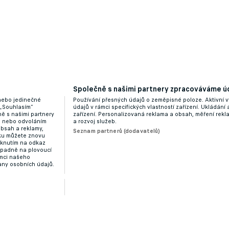
Společně s našimi partnery zpracováváme úd
 nebo jedinečné
Používání přesných údajů o zeměpisné poloze. Aktivní v
 „Souhlasím“
údajů v rámci specifických vlastností zařízení. Ukládání 
ě s našimi partnery
zařízení. Personalizovaná reklama a obsah, měření rek
“ nebo odvoláním
a rozvoj služeb.
obsah a reklamy,
Seznam partnerů (dodavatelů)
dku můžete znovu
liknutím na odkaz
ípadně na plovoucí
ámci našeho
any osobních údajů.