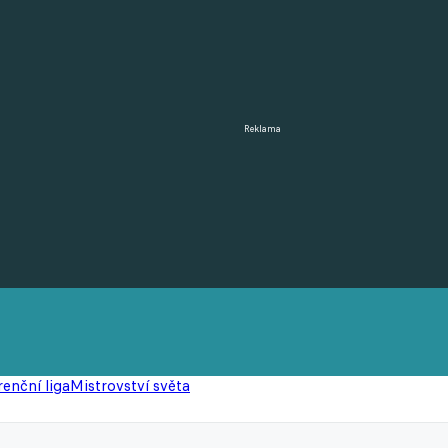
Reklama
enční liga
Mistrovství světa