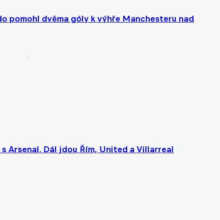
do pomohl dvěma góly k výhře Manchesteru nad
 s Arsenal. Dál jdou Řím, United a Villarreal