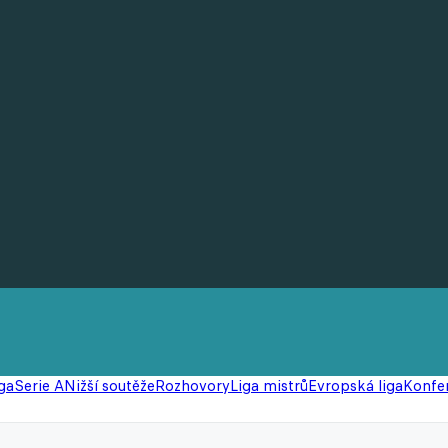
ga
Serie A
Nižší soutěže
Rozhovory
Liga mistrů
Evropská liga
Konfer