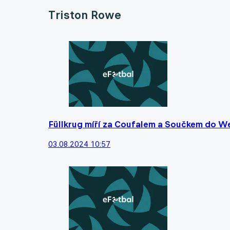
Triston Rowe
Füllkrug míří za Coufalem a Součkem do W
03.08.2024 10:57