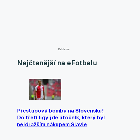
Reklama
Nejčtenější na eFotbalu
Přestupová bomba na Slovensku!
Do třetí ligy jde útočník, který byl
nejdražším nákupem Slavie