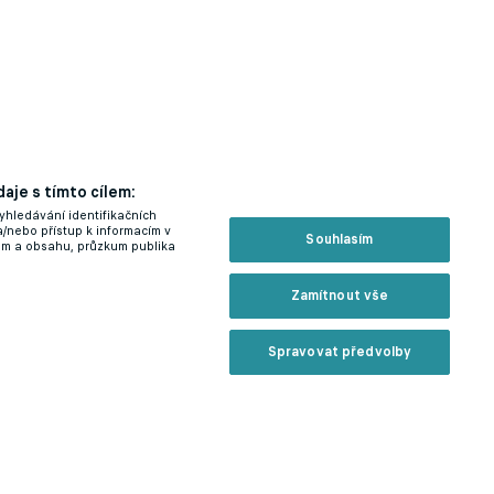
aje s tímto cílem:
yhledávání identifikačních
a/nebo přístup k informacím v
Souhlasím
lam a obsahu, průzkum publika
Zamítnout vše
Spravovat předvolby