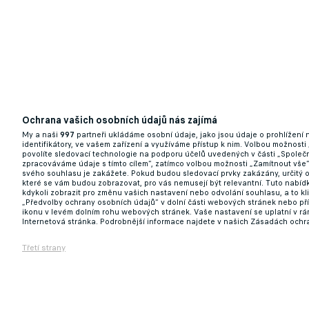
Ochrana vašich osobních údajů nás zajímá
My a naši
997
partneři ukládáme osobní údaje, jako jsou údaje o prohlížení
identifikátory, ve vašem zařízení a využíváme přístup k nim. Volbou možnosti
povolíte sledovací technologie na podporu účelů uvedených v části „Společn
zpracováváme údaje s tímto cílem“, zatímco volbou možnosti „Zamítnout vše
svého souhlasu je zakážete. Pokud budou sledovací prvky zakázány, určitý 
které se vám budou zobrazovat, pro vás nemusejí být relevantní. Tuto nabí
kdykoli zobrazit pro změnu vašich nastavení nebo odvolání souhlasu, a to k
„Předvolby ochrany osobních údajů“ v dolní části webových stránek nebo př
ikonu v levém dolním rohu webových stránek. Vaše nastavení se uplatní v r
Internetová stránka. Podrobnější informace najdete v našich Zásadách ochr
Třetí strany