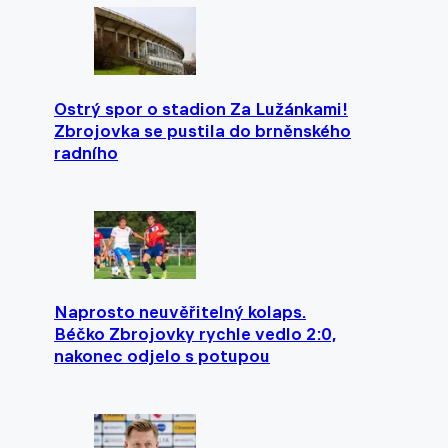
Ostrý spor o stadion Za Lužánkami!
Zbrojovka se pustila do brněnského
radního
Naprosto neuvěřitelný kolaps.
Béčko Zbrojovky rychle vedlo 2:0,
nakonec odjelo s potupou