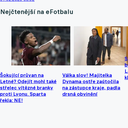
Nejčtenější na eFotbalu
S
b
L
Šokující průvan na
Válka slov! Majitelka
k
Letné? Odejít mohl také
Dynama ostře zaútočila
střelec vítězné branky
na zástupce kraje, padla
proti Lyonu. Sparta
drsná obvinění
řekla: NE!