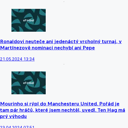
Ronaldovi neuteče ani jedenáctý vrcholný turnaj, v
Martínezově nominaci nechybí ani Pepe
21.05.2024 13:34
Mourinho si rýpl do Manchesteru United. Pořád je
tam pár hráčů, které jsem nechtěl, uvedl. Ten Hag má
prý výhodu
23.04.2024 07:51