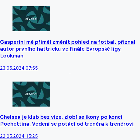
Gasperini mě přiměl změnit pohled na fotbal, přiznal
autor prvního hattricku ve finále Evropské ligy
Lookman
23.05.2024 07:55
Chelsea je klub bez vize, zlobí se ikony po konci
Pochettina. Vedení se potácí od trenéra k trenérovi
22.05.2024 15:25