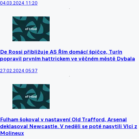
04.03.2024 11:20
De Rossi přibližuje AS Řím domácí špičce, Turín
popravil prvním hattrickem ve věčném městě Dybala
27.02.2024 05:37
Fulham šokoval v nastavení Old Trafford, Arsenal
deklasoval Newcastle. V neděli se poté nasytili Vlci z
Molineux