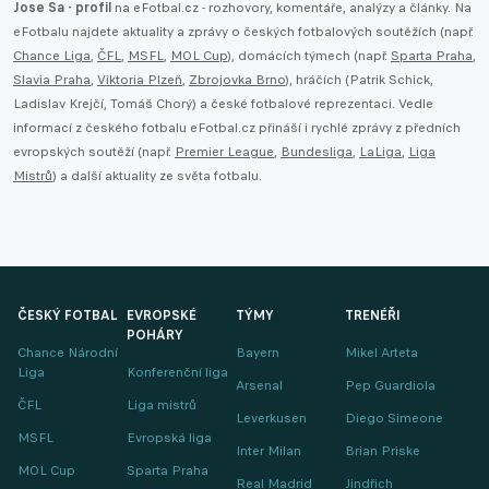
Jose Sa - profil
na eFotbal.cz - rozhovory, komentáře, analýzy a články. Na
eFotbalu najdete aktuality a zprávy o českých fotbalových soutěžích (např.
Chance Liga
,
ČFL
,
MSFL
,
MOL Cup
), domácích týmech (např.
Sparta Praha
,
Slavia Praha
,
Viktoria Plzeň
,
Zbrojovka Brno
), hráčích (Patrik Schick,
Ladislav Krejčí, Tomáš Chorý) a české fotbalové reprezentaci. Vedle
informací z českého fotbalu eFotbal.cz přináší i rychlé zprávy z předních
evropských soutěží (např.
Premier League
,
Bundesliga
,
LaLiga
,
Liga
Mistrů
) a další aktuality ze světa fotbalu.
ČESKÝ FOTBAL
EVROPSKÉ
TÝMY
TRENÉŘI
POHÁRY
Chance Národní
Bayern
Mikel Arteta
Liga
Konferenční liga
Arsenal
Pep Guardiola
ČFL
Liga mistrů
Leverkusen
Diego Simeone
MSFL
Evropská liga
Inter Milan
Brian Priske
MOL Cup
Sparta Praha
Real Madrid
Jindřich