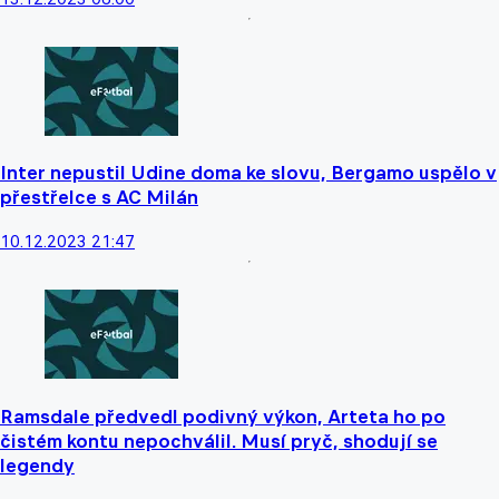
Inter nepustil Udine doma ke slovu, Bergamo uspělo v
přestřelce s AC Milán
10.12.2023 21:47
Ramsdale předvedl podivný výkon, Arteta ho po
čistém kontu nepochválil. Musí pryč, shodují se
legendy