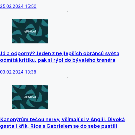
25.02.2024 15:50
Já a odporný? Jeden z nejlepších obránců světa
odmítá kritiku, pak si rýpl do bývalého trenéra
03.02.2024 13:38
Kanonýrům tečou nervy, všímají si v Anglii. Divoká
gesta i křik, Rice s Gabrielem se do sebe pustili