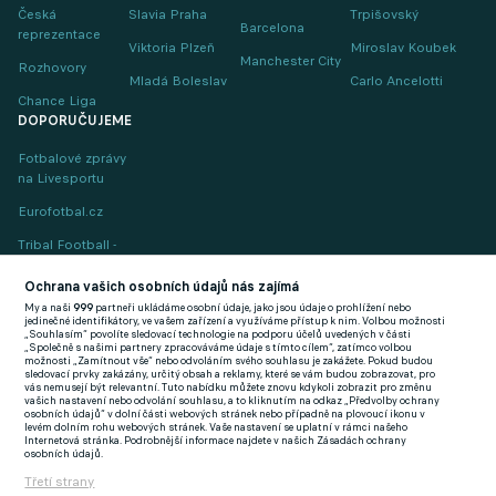
Česká
Slavia Praha
Trpišovský
Barcelona
reprezentace
Viktoria Plzeň
Miroslav Koubek
Manchester City
Rozhovory
Mladá Boleslav
Carlo Ancelotti
Chance Liga
DOPORUČUJEME
Fotbalové zprávy
na Livesportu
Eurofotbal.cz
Tribal Football -
Football News
(EN)
Ochrana vašich osobních údajů nás zajímá
My a naši
999
partneři ukládáme osobní údaje, jako jsou údaje o prohlížení nebo
FlashFutbal (SK)
jedinečné identifikátory, ve vašem zařízení a využíváme přístup k nim. Volbou možnosti
„Souhlasím“ povolíte sledovací technologie na podporu účelů uvedených v části
„Společně s našimi partnery zpracováváme údaje s tímto cílem“, zatímco volbou
Tenisportal.cz
možnosti „Zamítnout vše“ nebo odvoláním svého souhlasu je zakážete. Pokud budou
sledovací prvky zakázány, určitý obsah a reklamy, které se vám budou zobrazovat, pro
Tenisové zprávy
vás nemusejí být relevantní. Tuto nabídku můžete znovu kdykoli zobrazit pro změnu
vašich nastavení nebo odvolání souhlasu, a to kliknutím na odkaz „Předvolby ochrany
na Livesportu
osobních údajů“ v dolní části webových stránek nebo případně na plovoucí ikonu v
levém dolním rohu webových stránek. Vaše nastavení se uplatní v rámci našeho
Internetová stránka. Podrobnější informace najdete v našich Zásadách ochrany
osobních údajů.
Třetí strany