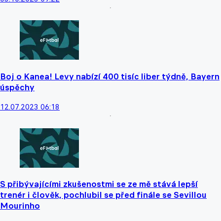
Boj o Kanea! Levy nabízí 400 tisíc liber týdně, Bayern
úspěchy
12.07.2023 06:18
S přibývajícími zkušenostmi se ze mě stává lepší
trenér i člověk, pochlubil se před finále se Sevillou
Mourinho