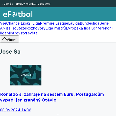
Jose Sa - zprávy, články, rozhovory
Vše
Chance Liga
2. Liga
Premier League
LaLiga
Bundesliga
Serie
A
Nižší soutěže
Rozhovory
Liga mistrů
Evropská liga
Konferenční
liga
Mistrovství světa
Více
Jose Sa
Ronaldo si zahraje na šestém Euru, Portugalcům
vypadl jen zraněný Otávio
08.06.2024 14:36