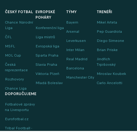
ČESKÝ FOTBAL
EVROPSKÉ
TÝMY
TRENÉŘI
POHÁRY
Chance Národní
Bayern
Mikel Arteta
Liga
Konferenční liga
Arsenal
Pep Guardiola
ČFL
Liga mistrů
Leverkusen
Diego Simeone
MSFL
Evropská liga
Inter Milan
Brian Priske
MOL Cup
Sparta Praha
Real Madrid
Jindřich
Česká
Slavia Praha
Trpišovský
Barcelona
reprezentace
Viktoria Plzeň
Miroslav Koubek
Manchester City
Rozhovory
Mladá Boleslav
Carlo Ancelotti
Chance Liga
DOPORUČUJEME
Fotbalové zprávy
na Livesportu
Eurofotbal.cz
Tribal Football -
Football News