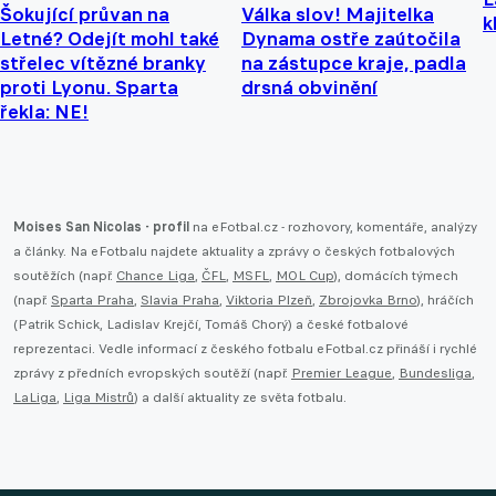
Šokující průvan na
Válka slov! Majitelka
k
Letné? Odejít mohl také
Dynama ostře zaútočila
střelec vítězné branky
na zástupce kraje, padla
proti Lyonu. Sparta
drsná obvinění
řekla: NE!
Moises San Nicolas - profil
na eFotbal.cz - rozhovory, komentáře, analýzy
a články. Na eFotbalu najdete aktuality a zprávy o českých fotbalových
soutěžích (např.
Chance Liga
,
ČFL
,
MSFL
,
MOL Cup
), domácích týmech
(např.
Sparta Praha
,
Slavia Praha
,
Viktoria Plzeň
,
Zbrojovka Brno
), hráčích
(Patrik Schick, Ladislav Krejčí, Tomáš Chorý) a české fotbalové
reprezentaci. Vedle informací z českého fotbalu eFotbal.cz přináší i rychlé
zprávy z předních evropských soutěží (např.
Premier League
,
Bundesliga
,
LaLiga
,
Liga Mistrů
) a další aktuality ze světa fotbalu.