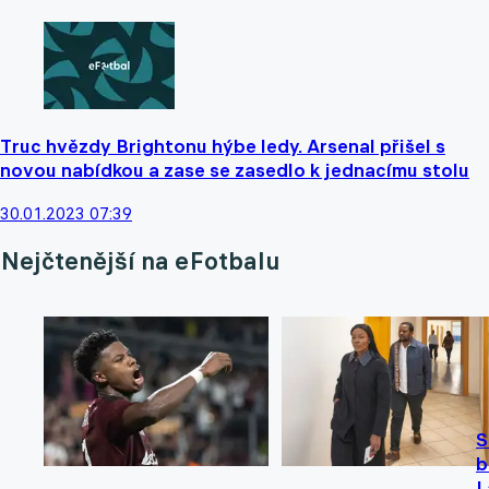
Truc hvězdy Brightonu hýbe ledy. Arsenal přišel s
novou nabídkou a zase se zasedlo k jednacímu stolu
30.01.2023 07:39
Nejčtenější na eFotbalu
S
b
L