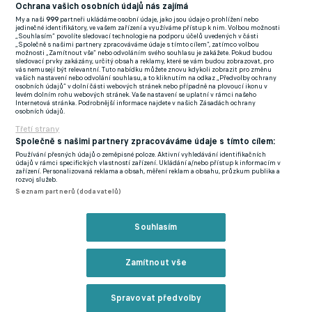
(EN)
Ochrana vašich osobních údajů nás zajímá
My a naši
999
partneři ukládáme osobní údaje, jako jsou údaje o prohlížení nebo
FlashFutbal (SK)
jedinečné identifikátory, ve vašem zařízení a využíváme přístup k nim. Volbou možnosti
„Souhlasím“ povolíte sledovací technologie na podporu účelů uvedených v části
„Společně s našimi partnery zpracováváme údaje s tímto cílem“, zatímco volbou
Tenisportal.cz
možnosti „Zamítnout vše“ nebo odvoláním svého souhlasu je zakážete. Pokud budou
sledovací prvky zakázány, určitý obsah a reklamy, které se vám budou zobrazovat, pro
Tenisové zprávy
vás nemusejí být relevantní. Tuto nabídku můžete znovu kdykoli zobrazit pro změnu
vašich nastavení nebo odvolání souhlasu, a to kliknutím na odkaz „Předvolby ochrany
na Livesportu
osobních údajů“ v dolní části webových stránek nebo případně na plovoucí ikonu v
levém dolním rohu webových stránek. Vaše nastavení se uplatní v rámci našeho
Internetová stránka. Podrobnější informace najdete v našich Zásadách ochrany
osobních údajů.
Třetí strany
Společně s našimi partnery zpracováváme údaje s tímto cílem:
Používání přesných údajů o zeměpisné poloze. Aktivní vyhledávání identifikačních
Podmínky užití
GDPR a žurnalistika
údajů v rámci specifických vlastností zařízení. Ukládání a/nebo přístup k informacím v
zařízení. Personalizovaná reklama a obsah, měření reklam a obsahu, průzkum publika a
Zásady ochrany osobních údajů
Doporučené stránky
rozvoj služeb.
Seznam partnerů (dodavatelů)
Třetí strany
Tiráž
Souhlasím
© eFotbal
2026
Zamítnout vše
Spravovat předvolby