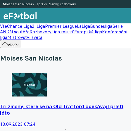
Moises San Nicolas - zprávy, články, rozhovory
Vše
Chance Liga
2. Liga
Premier League
LaLiga
Bundesliga
Serie
A
Nižší soutěže
Rozhovory
Liga mistrů
Evropská liga
Konferenční
liga
Mistrovství světa
Více
Moises San Nicolas
Tři změny, které se na Old Trafford očekávají příští
léto
13.09.2023 07:24