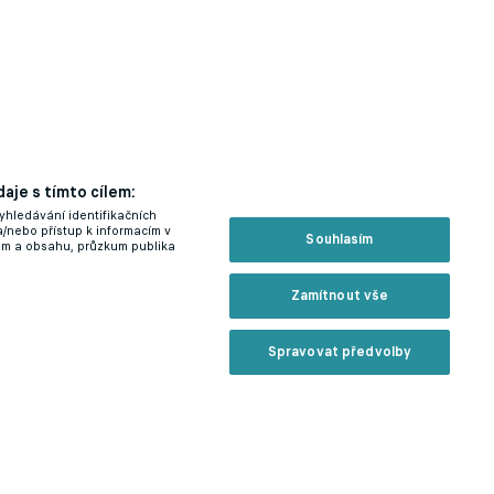
aje s tímto cílem:
yhledávání identifikačních
a/nebo přístup k informacím v
Souhlasím
lam a obsahu, průzkum publika
Zamítnout vše
Spravovat předvolby