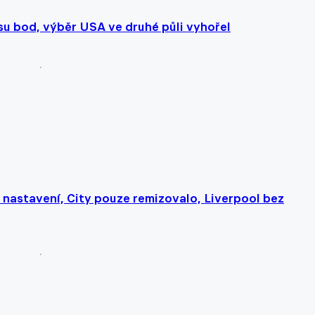
u bod, výběr USA ve druhé půli vyhořel
nastavení, City pouze remizovalo, Liverpool bez