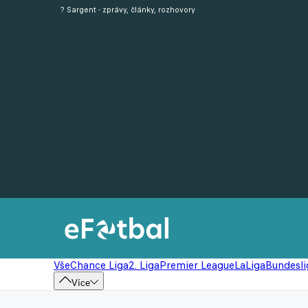
? Sargent - zprávy, články, rozhovory
Vše
Chance Liga
2. Liga
Premier League
LaLiga
Bundesli
Více