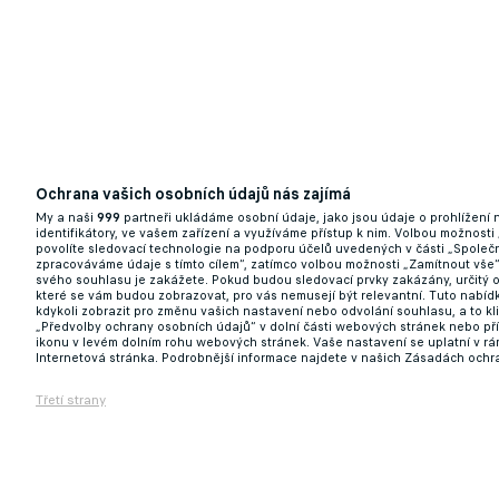
Ochrana vašich osobních údajů nás zajímá
My a naši
999
partneři ukládáme osobní údaje, jako jsou údaje o prohlížení
identifikátory, ve vašem zařízení a využíváme přístup k nim. Volbou možnosti
povolíte sledovací technologie na podporu účelů uvedených v části „Společn
zpracováváme údaje s tímto cílem“, zatímco volbou možnosti „Zamítnout vše
svého souhlasu je zakážete. Pokud budou sledovací prvky zakázány, určitý 
které se vám budou zobrazovat, pro vás nemusejí být relevantní. Tuto nabí
kdykoli zobrazit pro změnu vašich nastavení nebo odvolání souhlasu, a to k
„Předvolby ochrany osobních údajů“ v dolní části webových stránek nebo př
ikonu v levém dolním rohu webových stránek. Vaše nastavení se uplatní v r
Internetová stránka. Podrobnější informace najdete v našich Zásadách ochr
Třetí strany