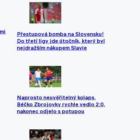
ami
Přestupová bomba na Slovensku!
Do třetí ligy jde útočník, který byl
nejdražším nákupem Slavie
Naprosto neuvěřitelný kolaps.
Béčko Zbrojovky rychle vedlo 2:0,
nakonec odjelo s potupou