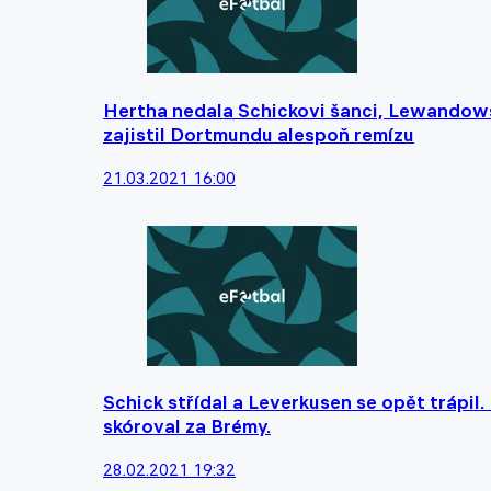
Hertha nedala Schickovi šanci, Lewandows
zajistil Dortmundu alespoň remízu
21.03.2021 16:00
Schick střídal a Leverkusen se opět trápil
skóroval za Brémy.
28.02.2021 19:32