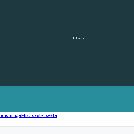
Reklama
enční liga
Mistrovství světa