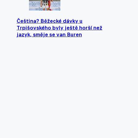
Čeština? Běžecké dávky u
Trpišovského byly ještě horší než
jazyk, směje se van Buren