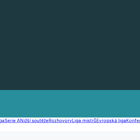
ga
Serie A
Nižší soutěže
Rozhovory
Liga mistrů
Evropská liga
Konfer