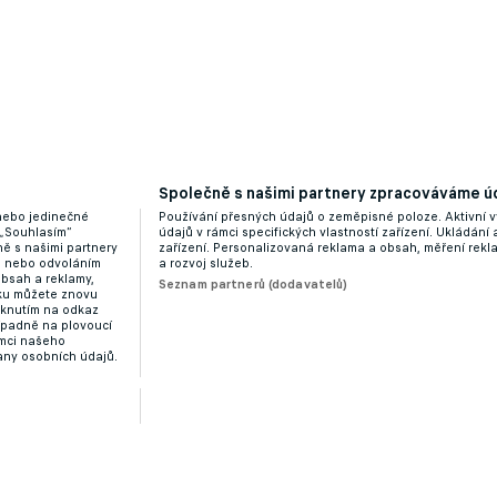
Společně s našimi partnery zpracováváme úd
 nebo jedinečné
Používání přesných údajů o zeměpisné poloze. Aktivní v
 „Souhlasím“
údajů v rámci specifických vlastností zařízení. Ukládání 
ě s našimi partnery
zařízení. Personalizovaná reklama a obsah, měření rek
“ nebo odvoláním
a rozvoj služeb.
obsah a reklamy,
Seznam partnerů (dodavatelů)
dku můžete znovu
liknutím na odkaz
ípadně na plovoucí
ámci našeho
any osobních údajů.