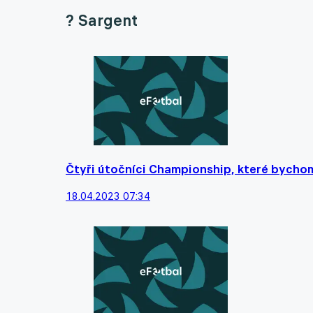
? Sargent
Čtyři útočníci Championship, které bychom
18.04.2023 07:34