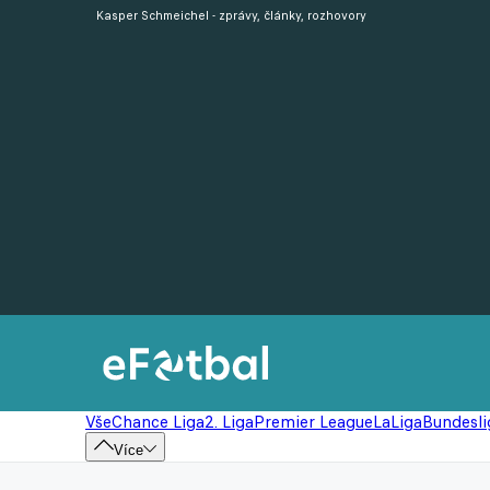
Kasper Schmeichel - zprávy, články, rozhovory
Vše
Chance Liga
2. Liga
Premier League
LaLiga
Bundesli
Více