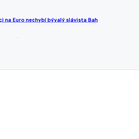
ci na Euro nechybí bývalý slávista Bah
tra se bude v Belgii opakovat utkání, kde úřadoval i