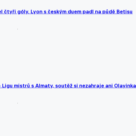
l čtyři góly. Lyon s českým duem padl na půdě Betisu
o Ligu mistrů s Almaty, soutěž si nezahraje ani Olayinka