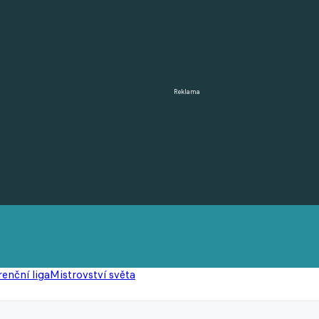
Reklama
enční liga
Mistrovství světa