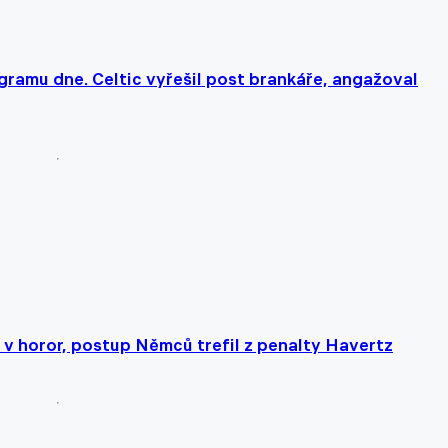
gramu dne. Celtic vyřešil post brankáře, angažoval
v horor, postup Němců trefil z penalty Havertz