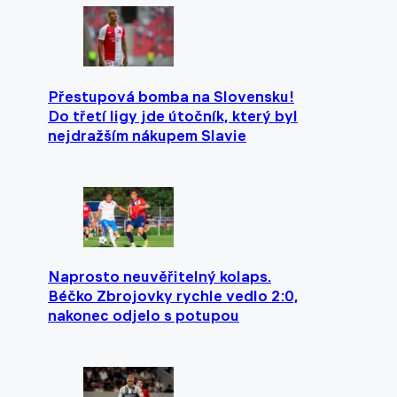
Přestupová bomba na Slovensku!
Do třetí ligy jde útočník, který byl
nejdražším nákupem Slavie
Naprosto neuvěřitelný kolaps.
Béčko Zbrojovky rychle vedlo 2:0,
nakonec odjelo s potupou