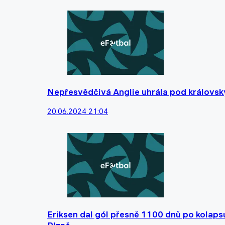
Nepřesvědčivá Anglie uhrála pod královs
20.06.2024 21:04
Eriksen dal gól přesně 1100 dnů po kolaps