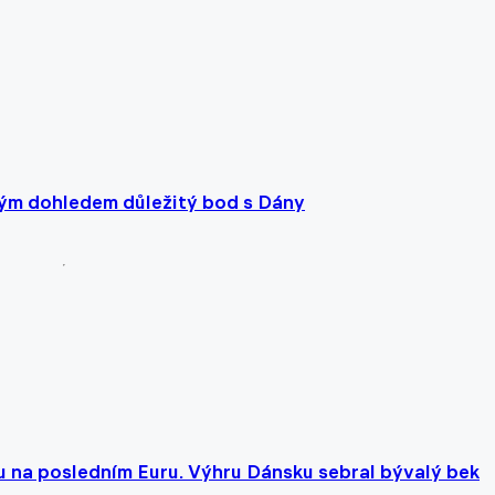
kým dohledem důležitý bod s Dány
u na posledním Euru. Výhru Dánsku sebral bývalý bek