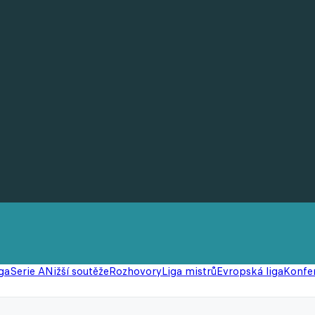
ga
Serie A
Nižší soutěže
Rozhovory
Liga mistrů
Evropská liga
Konfer