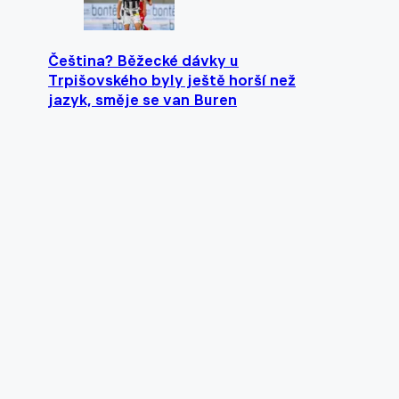
Čeština? Běžecké dávky u
Trpišovského byly ještě horší než
jazyk, směje se van Buren