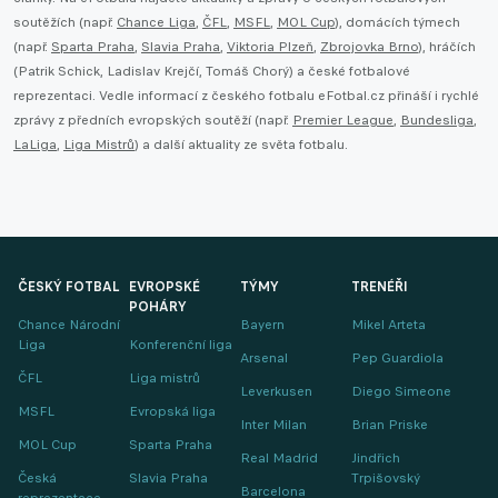
soutěžích (např.
Chance Liga
,
ČFL
,
MSFL
,
MOL Cup
), domácích týmech
(např.
Sparta Praha
,
Slavia Praha
,
Viktoria Plzeň
,
Zbrojovka Brno
), hráčích
(Patrik Schick, Ladislav Krejčí, Tomáš Chorý) a české fotbalové
reprezentaci. Vedle informací z českého fotbalu eFotbal.cz přináší i rychlé
zprávy z předních evropských soutěží (např.
Premier League
,
Bundesliga
,
LaLiga
,
Liga Mistrů
) a další aktuality ze světa fotbalu.
ČESKÝ FOTBAL
EVROPSKÉ
TÝMY
TRENÉŘI
POHÁRY
Chance Národní
Bayern
Mikel Arteta
Liga
Konferenční liga
Arsenal
Pep Guardiola
ČFL
Liga mistrů
Leverkusen
Diego Simeone
MSFL
Evropská liga
Inter Milan
Brian Priske
MOL Cup
Sparta Praha
Real Madrid
Jindřich
Česká
Slavia Praha
Trpišovský
Barcelona
reprezentace