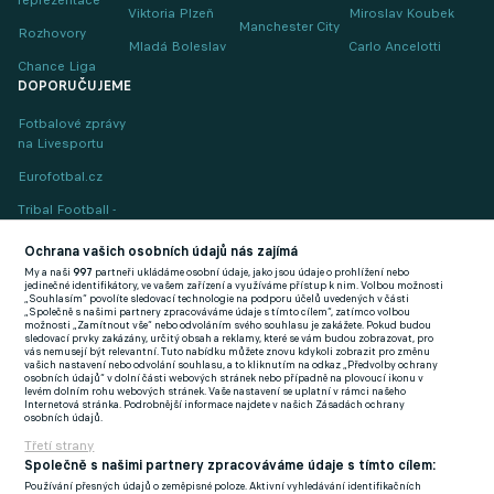
Viktoria Plzeň
Miroslav Koubek
Manchester City
Rozhovory
Mladá Boleslav
Carlo Ancelotti
Chance Liga
DOPORUČUJEME
Fotbalové zprávy
na Livesportu
Eurofotbal.cz
Tribal Football -
Football News
(EN)
Ochrana vašich osobních údajů nás zajímá
My a naši
997
partneři ukládáme osobní údaje, jako jsou údaje o prohlížení nebo
FlashFutbal (SK)
jedinečné identifikátory, ve vašem zařízení a využíváme přístup k nim. Volbou možnosti
„Souhlasím“ povolíte sledovací technologie na podporu účelů uvedených v části
„Společně s našimi partnery zpracováváme údaje s tímto cílem“, zatímco volbou
Tenisportal.cz
možnosti „Zamítnout vše“ nebo odvoláním svého souhlasu je zakážete. Pokud budou
sledovací prvky zakázány, určitý obsah a reklamy, které se vám budou zobrazovat, pro
Tenisové zprávy
vás nemusejí být relevantní. Tuto nabídku můžete znovu kdykoli zobrazit pro změnu
vašich nastavení nebo odvolání souhlasu, a to kliknutím na odkaz „Předvolby ochrany
na Livesportu
osobních údajů“ v dolní části webových stránek nebo případně na plovoucí ikonu v
levém dolním rohu webových stránek. Vaše nastavení se uplatní v rámci našeho
Internetová stránka. Podrobnější informace najdete v našich Zásadách ochrany
osobních údajů.
Třetí strany
Společně s našimi partnery zpracováváme údaje s tímto cílem:
Používání přesných údajů o zeměpisné poloze. Aktivní vyhledávání identifikačních
Podmínky užití
GDPR a žurnalistika