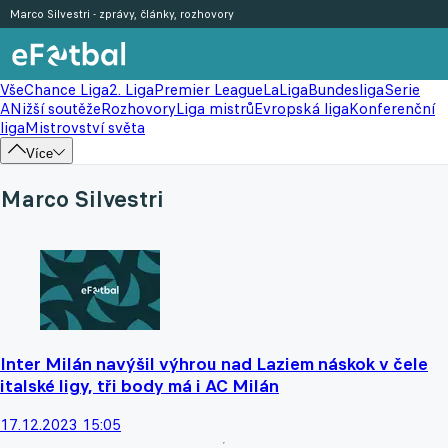
Marco Silvestri - zprávy, články, rozhovory
Vše
Chance Liga
2. Liga
Premier League
LaLiga
Bundesliga
Serie
A
Nižší soutěže
Rozhovory
Liga mistrů
Evropská liga
Konferenční
liga
Mistrovství světa
Více
Marco Silvestri
Inter Milán navýšil výhrou nad Laziem náskok v čele
italské ligy, tři body má i AC Milán
17.12.2023 15:05